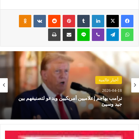
فيسبوك
‫X
لينكدإن
‏Tumblr
بينتيريست
‏Reddit
‏VKontakte
Odnoklassniki
واتساب
تيلقرام
ڤايبر
لاين
مشاركة عبر البريد
طباعة
أخبار عالمية
2026-04-18
ترامب يهاجم إعلاميين أمريكيين ويدعو لتصنيفهم بين
جيد وسيئ
م