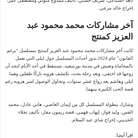
ناهد السباعي، شريف حسني، تأليف ممدوح متولي ومصطفى عمر،
إخراج خالد مرعي.
آخر مشاركات محمد محمود عبد
العزيز كمنتج
كانت آخر مشاركات محمد محمود عبد العزيز كمنتج بمسلسل “برغم
القانون” عام 2024.تدور أحداث المسلسل حول ليلى التي تعمل
بالمحاماة وتعيش في مدينة بورسعيد، تستيقظ في أحد الأيام لتجد أن
زوجها قد اختفى، وبعد رحلة بحث، تكتشف هروبه تاركًا طفلين وهما
ليلى وهاشم بعد زواج عشر سنوات، وتحاول الوصول لسر هروبه رغم
قصة الحب الكبيرة بينهما.
وشارك ببطولة المسلسل كل من إيمان العاصي، هاني عادل، محمد
القس، وليد فواز، إيهاب فهمي، قصة ريمون مقار، تأليف نجلاء
الحديني، إخراج شاي عبد السلام.
اقرأ أيضا: