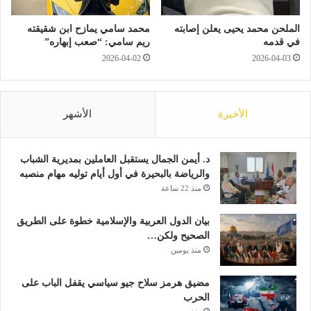
ن
ن
د
م
الملحن محمد يحيى يعلن إصابته
محمد سامي يمازح ابن شقيقته
ي
ا
في قدمه
ريم سامي: “صعب إبهاره”
ر
ئ
2026-04-02
2026-04-03
ح
ي
ل
ا
ا
ل
ت
د
الأخيرة
الأشهر
ه
و
ا
ل
ل
ي
د. أيمن الجمال يستقبل العاملين بمديرية الشباب
أ
ب
والرياضة بالبحيرة في أول أيام توليه مهام منصبه
س
د
منذ 22 ساعة
ب
و
و
ر
بيان الدول العربية والإسلامية خطوة على الطريق
ع
ت
الصحيح ولكن…
ا
ه
منذ يومين
ل
ا
م
ل
مضيق هرمز سلاح جيو سياسي يقفل الباب على
ق
ـ
الحرب
ب
7