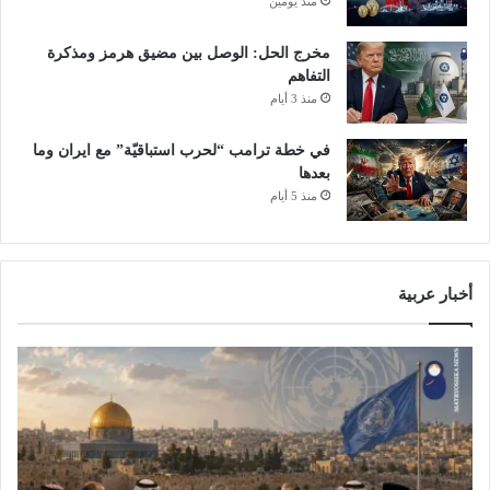
منذ يومين
ل
3
ب
ع
مخرج الحل: الوصل بين مضيق هرمز ومذكرة
د
التفاهم
ت
منذ 3 أيام
و
ق
في خطة ترامب “لحرب استباقيّة” مع ايران وما
ف
بعدها
د
منذ 5 أيام
ا
م
ش
ه
أخبار عربية
ر
ي
ن