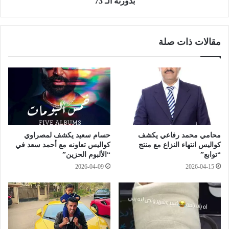
بدورته الـ 73
ج
ش
ا
ا
س
ر
مقالات ذات صلة
ا
ك
ل
ف
ت
ي
ا
م
ب
ه
ع
ر
ل
ج
س
ا
ل
ن
محامي محمد رفاعي يكشف
حسام سعيد يكشف لمصراوي
ا
س
كواليس انتهاء النزاع مع منتج
كواليس تعاونه مع أحمد سعد في
ح
ي
“توابع”
“الألبوم الحزين”
ا
د
2026-04-09
2026-04-15
ل
ن
ج
ي
و
ا
ا
ل
ل
س
ه
ي