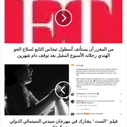
ن
ا
ل
م
ق
ر
ر
أ
ن
من المقرر أن يستأنف أسطول تيجاس التابع لسلاح الجو
ي
الهندي رحلاته الأسبوع المقبل بعد توقف دام شهرين
س
ت
ف
أ
ي
ن
ل
ف
م
أ
"
س
ا
ط
ل
و
س
ل
ت
ت
"
فيلم "الست" يشارك في مهرجان سيدني السينمائي الدولي
ي
ي