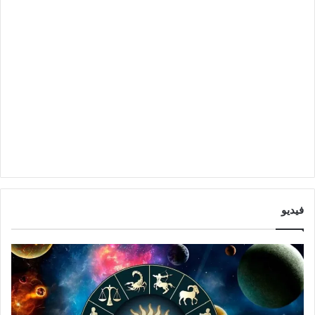
فيديو
ت
ت
و
أ
ق
ث
ع
ي
ا
ر