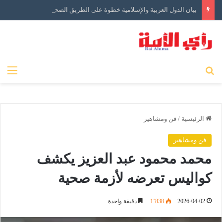
بيان الدول العربية والإسلامية خطوة على الطريق الصحيح ولكن…
بحث عن
الق
الرئيسية
/
فن ومشاهير
فن ومشاهير
محمد محمود عبد العزيز يكشف
كواليس تعرضه لأزمة صحية
2026-04-02
1٬838
دقيقة واحدة