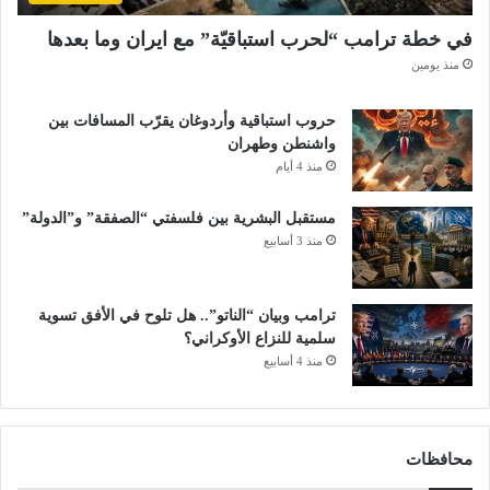
ت
في خطة ترامب “لحرب استباقيّة” مع ايران وما بعدها
ش
منذ يومين
ك
ي
ل
حروب استباقية وأردوغان يقرّب المسافات بين
ا
واشنطن وطهران
ل
منذ 4 أيام
م
ن
مستقبل البشرية بين فلسفتي “الصفقة” و”الدولة”
ط
منذ 3 أسابيع
ق
ة
ترامب وبيان “الناتو”.. هل تلوح في الأفق تسوية
سلمية للنزاع الأوكراني؟
منذ 4 أسابيع
محافظات