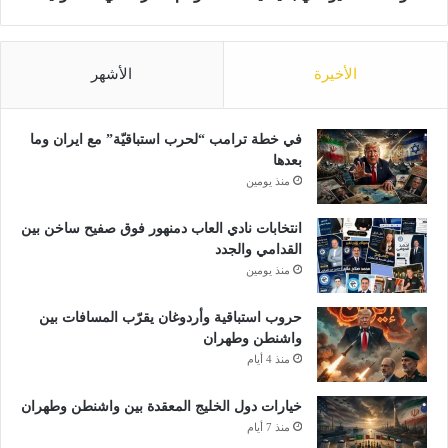
ل
ن
ش
د
ر
ا
الأخيرة
الأشهر
ق
ي
ا
ب
ل
ا
أ
ل
في خطة ترامب “لحرب استباقيّة” مع ايران وما
و
ي
بعدها
س
س
منذ يومين
ط
ي
.
د
انتخابات نادي العاب دمنهور فوق صفيح ساخن بين
.
2
القدامي والجدد
ا
0
منذ يومين
ل
2
ب
6
حروب استباقية وأردوغان يقرّب المسافات بين
ي
.
واشنطن وطهران
ا
.
منذ 4 أيام
ن
و
ا
ك
خيارات دول الخليج المعقدة بين واشنطن وطهران
ل
م
منذ 7 أيام
م
س