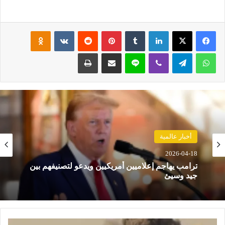
فيسبوك
‫X
لينكدإن
‏Tumblr
بينتيريست
‏Reddit
‏VKontakte
Odnoklassniki
واتساب
تيلقرام
ڤايبر
لاين
مشاركة عبر البريد
طباعة
حوادث
أخبار عالمية
2026-04-18
2026-04-18
مصرع 8 أشخاص في تحطم مروحية بإندونيسيا بعد
دقائق من الإقلاع في جزيرة بورنيو
ترامب يهاجم إعلاميين أمريكيين ويدعو لتصنيفهم بين
جيد وسيئ
ا