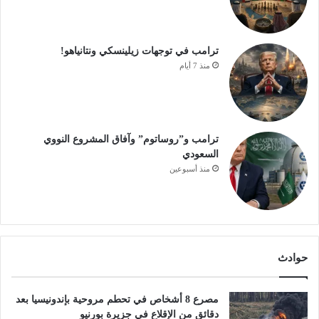
ترامب في توجهات زيلينسكي ونتانياهو!
منذ 7 أيام
ترامب و”روساتوم” وآفاق المشروع النووي
السعودي
منذ أسبوعين
حوادث
مصرع 8 أشخاص في تحطم مروحية بإندونيسيا بعد
دقائق من الإقلاع في جزيرة بورنيو