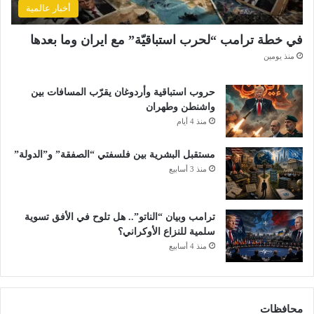
أخبار عالمية
في خطة ترامب “لحرب استباقيّة” مع ايران وما بعدها
منذ يومين
حروب استباقية وأردوغان يقرّب المسافات بين
واشنطن وطهران
منذ 4 أيام
مستقبل البشرية بين فلسفتي “الصفقة” و”الدولة”
منذ 3 أسابيع
ترامب وبيان “الناتو”.. هل تلوح في الأفق تسوية
سلمية للنزاع الأوكراني؟
منذ 4 أسابيع
محافظات