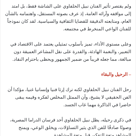
ولم يقتصر تأثير الفنان نبيل الحلفاوي على الشاشة فقط، بل امتد
إلى مواقفه وآرائه العامة، إذ عرف بصوته المستقل، واهتمامه بالشأن
العام، ومتابعته الدقيقة للقضايا الثقافية والسياسية. لقد كان نموذجاً
للفنان الواعي المنخرط في مجتمعه.
وعلى مستوى الأداء، تميز بأسلوب تمثيلي يعتمد على الاقتصاد في
التعبير، والنغمة الهادئة، والقدرة على نقل المشاعر العميقة دون
مبالغة، مما جعله قريباً من ضمير الجمهور ويحظى باحترام النقاد.
– الرحيل والبقاء
رحل الفنان نبيل الحلفاوي لكنه ترك إرثا فنيا وإنسانيا غنيا، مؤكدا أن
الفن الحقيقي لا يشيخ، وأن الممثل المخلص لفكره وقيمه يبقى
حاضرا في الذاكرة مهما غاب الجسد.
في ذكرى رحيله، يظل نبيل الحلفاوي أحد فرسان الدراما المصرية،
وصوتًا صادقًا للفن الذي يثير التساؤلات، ويخلق الوعي، ويمنح
المشاهد متعة التفكير قبل متعة المشاهدة.