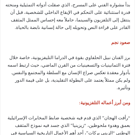
بدأ مشواره الفني على المسرح، الذي صقلت أدواته التمثيلية ومنحته
قدرة استثنائية على التحكم في الإيقاع الداخلي للشخصية، قبل أن
ينتقل إلى التلفزيون والسينما، حاملاً معه إحساس الممثل المثقف
القادر على قراءة النص وتحويله إلى حالة إنسانية نابضة بالحياة.
صعود نجم
برز الفنان نبيل الحلفاوي بقوة في الدراما التليفزيونية، خاصة خلال
فترة الثمانينيات والتسعينيات من القرن الماضي، حيث ارتبط اسمه
بأدوار معقدة تعكس صراع الإنسان مع السلطة والمجتمع والنفس.
ولم يكن ممثلاً يعتمد على البطولة التقليدية، بل على قيمة الدور
وتأثيره.
ومن أبرز أعماله التلفزيونية:
“رأفت الهجان” الذي قدم فيه شخصية ضابط المخابرات الإسرائيلية
بعمق وهدوء ملحوظين، “زيزينيا” الذي جسد فيه نموذج المثقف
الوطني “الزيني بركات”، أحد أهم الأعمال التاريخية السياسية في