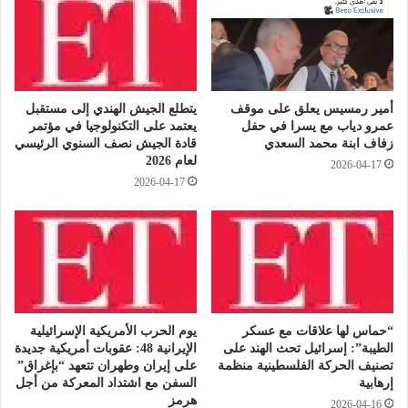
و
ل
د
ة
ل
ا
ل
ل
ق
ف
ا
ل
أمير رمسيس يعلق على موقف
يتطلع الجيش الهندي إلى مستقبل
ه
س
عمرو دياب مع يسرا في حفل
يعتمد على التكنولوجيا في مؤتمر
ر
ط
زفاف ابنة محمد السعدي
قادة الجيش نصف السنوي الرئيسي
ة
ي
لعام 2026
2026-04-17
ب
ن
2026-04-17
ع
ي
د
ة
ح
و
ص
ف
د
قً
م
ا
ي
ل
د
ل
“حماس لها علاقات مع عسكر
يوم الحرب الأمريكية الإسرائيلية
ا
ش
الطيبة”: إسرائيل تحث الهند على
الإيرانية 48: عقوبات أمريكية جديدة
ل
ر
تصنيف الحركة الفلسطينية منظمة
على إيران وطهران تتعهد “بإغراق”
ي
إرهابية
السفن مع اشتداد المعركة من أجل
ع
هرمز
ت
ي
2026-04-16