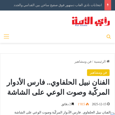
انتخابات نادي العاب دمنهور فوق صفيح ساخن بين القدامي والجدد
بحث عن
الق
الرئيسية
/
فن ومشاهير
فن ومشاهير
الفنان نبيل الحلفاوي.. فارس الأدوار
المركّبة وصوت الوعي على الشاشة
2025-12-15
1٬815
2 دقائق