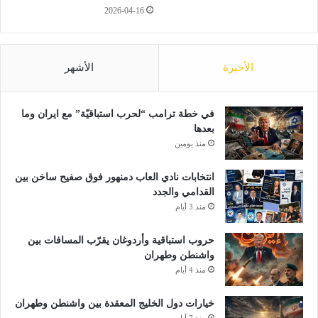
ي
2026-04-16
ة
ن
ا
ف
ل
ي
د
الأخيرة
الأشهر
ا
و
ل
ل
ب
ي
في خطة ترامب “لحرب استباقيّة” مع ايران وما
ط
ة
بعدها
و
ا
ل
منذ يومين
ل
ة
ح
ا
ل
انتخابات نادي العاب دمنهور فوق صفيح ساخن بين
ل
ا
القدامي والجدد
أ
ل
منذ 3 أيام
ف
و
ر
ح
حروب استباقية وأردوغان يقرّب المسافات بين
ي
ي
واشنطن وطهران
ق
د
منذ 4 أيام
ي
ل
ة
ت
خيارات دول الخليج المعقدة بين واشنطن وطهران
ح