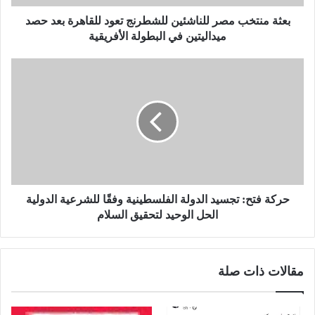
ب
م
بعثة منتخب مصر للناشئين للشطرنج تعود للقاهرة بعد حصد
ص
ميداليتين في البطولة الأفريقية
ر
ل
ح
ل
ر
ن
ك
ا
ة
ش
ف
ئ
ت
ي
ح
ن
:
ل
ت
ل
ج
حركة فتح: تجسيد الدولة الفلسطينية وفقًا للشرعية الدولية
ش
س
الحل الوحيد لتحقيق السلام
ط
ي
ر
د
ن
ا
مقالات ذات صلة
ج
ل
ت
د
ع
و