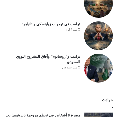
ترامب في توجهات زيلينسكي ونتانياهو!
منذ 7 أيام
ترامب و”روساتوم” وآفاق المشروع النووي
السعودي
منذ أسبوعين
حوادث
مصرع 8 أشخاص في تحطم مروحية بإندونيسيا بعد