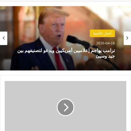
حوادث
أخبار عالمية
2026-04-18
2026-04-18
مصرع 8 أشخاص في تحطم مروحية بإندونيسيا بعد
دقائق من الإقلاع في جزيرة بورنيو
ترامب يهاجم إعلاميين أمريكيين ويدعو لتصنيفهم بين
جيد وسيئ
ب
ع
ث
ة
م
ن
ت
خ