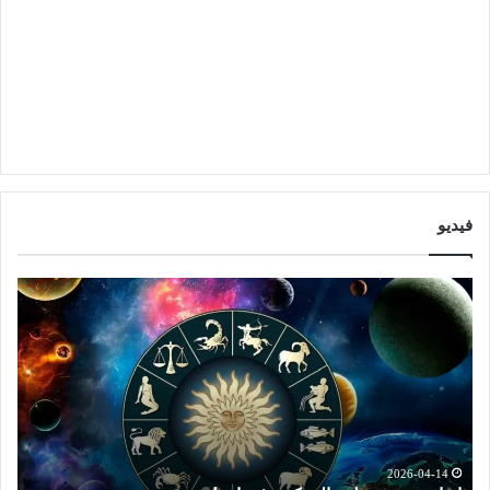
فيديو
ت
ت
و
أ
ق
ث
ع
ي
ا
ر
ت
ا
ا
ل
ل
ق
ا
م
2026-04-14