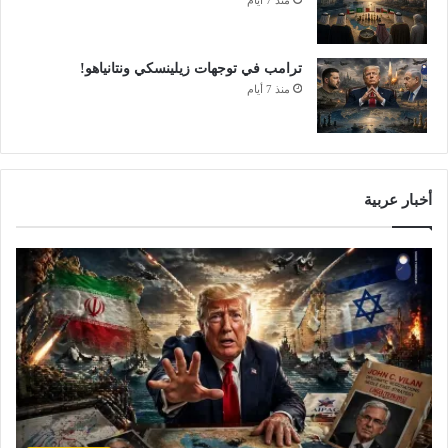
منذ 7 أيام
ق
ي
ق
ترامب في توجهات زيلينسكي ونتانياهو!
ا
منذ 7 أيام
ل
س
ل
ا
م
أخبار عربية