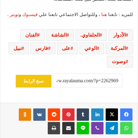
للمزيد : تابعنا
هنا
، وللتواصل الاجتماعي تابعنا علي
فيسبوك
و
تويتر
.
الأدوار
الحلفاوي.
الشاشة
الفنان
المركبة
الوعي
على
فارس
نبيل
وصوت
نسخ الرابط
فيسبوك
‫X
لينكدإن
‏Tumblr
بينتيريست
‏Reddit
‏VKontakte
Odnoklassniki
واتساب
تيلقرام
ڤايبر
لاين
مشاركة عبر البريد
طباعة