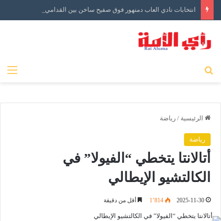
انتخابات نادي العاب دمنهور فوق صفيح ساخن بين القدامي والجدد
بحث عن
الق
الرئيسية
/
رياضة
رياضة
أتالانتا يتخطي “الفيولا” في
الكالتشيو الإيطالي
2025-11-30
1٬814
أقل من دقيقة