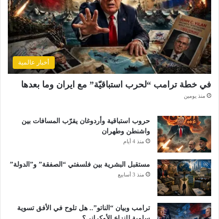
ل
م
ص
د
ر
أخبار عالمية
في خطة ترامب “لحرب استباقيّة” مع ايران وما بعدها
منذ يومين
حروب استباقية وأردوغان يقرّب المسافات بين
واشنطن وطهران
منذ 4 أيام
مستقبل البشرية بين فلسفتي “الصفقة” و”الدولة”
منذ 3 أسابيع
ترامب وبيان “الناتو”.. هل تلوح في الأفق تسوية
سلمية للنزاع الأوكراني؟