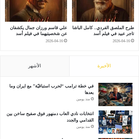
ل
أ
ا
ن
م
خ
ة
ط
ا
طرح الملصق الفردي.. كامل الباشا
علي قاسم ورزان جمال يكشفان
ة
ل
تاجر عبيد في فيلم أسد
عن شخصيتيهما في فيلم أسد
ا
م
2026-04-16
2026-04-16
ل
ن
س
ت
ل
ج
ا
ا
الأخيرة
الأشهر
م
ت
ا
ل
في خطة ترامب “لحرب استباقيّة” مع ايران وما
غ
بعدها
ذ
منذ يومين
ا
ئ
انتخابات نادي العاب دمنهور فوق صفيح ساخن بين
ي
القدامي والجدد
ة
منذ يومين
ح
ص