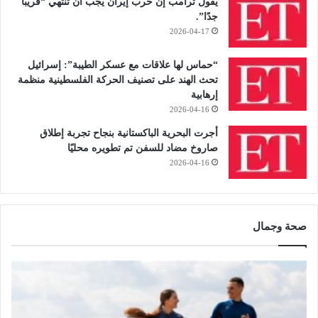
يقول ترامب إن حرب إيران يجب أن تنتهي “قريبًا
جدًا”.
2026-04-17
“حماس لها علاقات مع عسكر الطيبة”: إسرائيل
تحث الهند على تصنيف الحركة الفلسطينية منظمة
إرهابية
2026-04-16
أجرت البحرية الباكستانية بنجاح تجربة إطلاق
صاروخ مضاد للسفن تم تطويره محليًا
2026-04-16
صحة وجمال