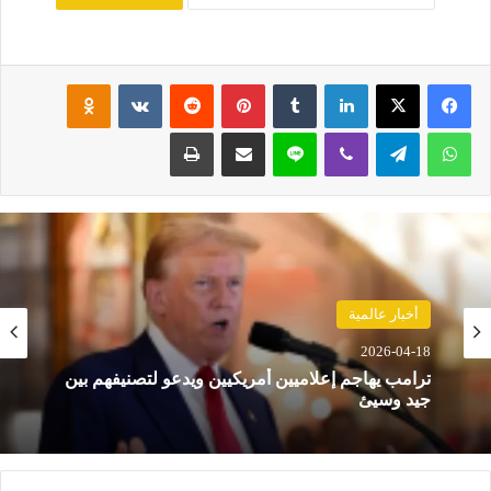
فيسبوك
‫X
لينكدإن
‏Tumblr
بينتيريست
‏Reddit
‏VKontakte
Odnoklassniki
واتساب
تيلقرام
ڤايبر
لاين
مشاركة عبر البريد
طباعة
أخبار عالمية
2026-04-18
ترامب يهاجم إعلاميين أمريكيين ويدعو لتصنيفهم بين
جيد وسيئ