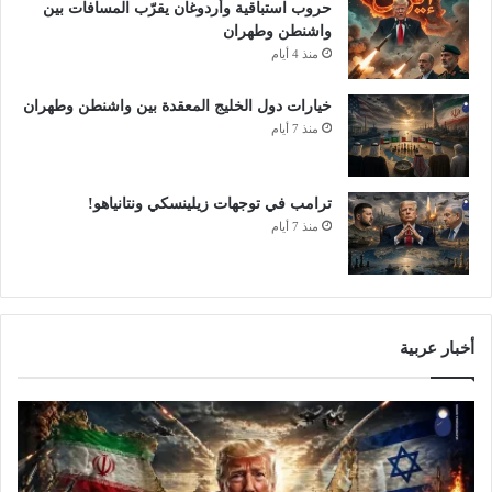
حروب استباقية وأردوغان يقرّب المسافات بين
ل
واشنطن وطهران
و
منذ 4 أيام
ا
ع
خيارات دول الخليج المعقدة بين واشنطن وطهران
ل
منذ 7 أيام
ى
ع
ي
ن
ترامب في توجهات زيلينسكي ونتانياهو!
ا
منذ 7 أيام
ت
غ
ي
ر
م
أخبار عربية
ع
ل
و
م
ة
ا