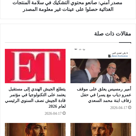
ي
:
مصدر أمني: صانعو محتوي التشكيك في سلامة المنتجات
ن
ص
الغذائية حصلوا على عينات غير معلومة المصدر
أ
ا
و
ن
ك
ع
مقالات ذات صلة
ر
و
ا
م
ن
ح
ي
ت
ا
و
و
ي
ا
ا
ل
ل
أ
ت
أمير رمسيس يعلق على موقف
يتطلع الجيش الهندي إلى مستقبل
م
ش
عمرو دياب مع يسرا في حفل
يعتمد على التكنولوجيا في مؤتمر
ر
ك
زفاف ابنة محمد السعدي
قادة الجيش نصف السنوي الرئيسي
ي
ي
لعام 2026
2026-04-17
ك
ك
2026-04-17
ا
ف
ن
ي
ب
س
ش