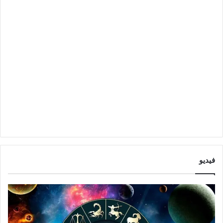
فيديو
ا
ت
ب
و
ر
ق
ا
ع