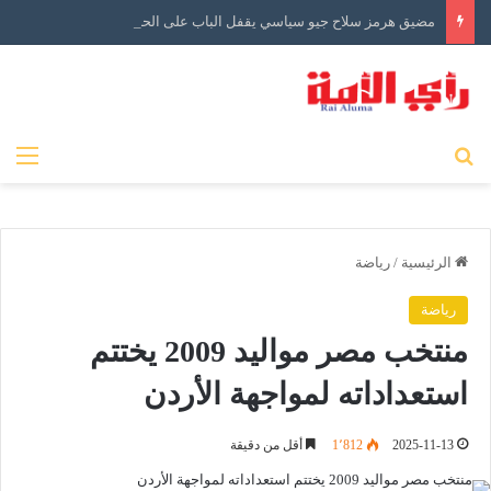
مضيق هرمز سلاح جيو سياسي يقفل الباب على الحرب
بحث عن
الق
الرئيسية
/
رياضة
رياضة
منتخب مصر مواليد 2009 يختتم
استعداداته لمواجهة الأردن
2025-11-13
1٬812
أقل من دقيقة