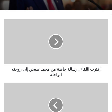
ا
ق
ت
ر
ب
ا
ل
ل
ق
ا
اقترب اللقاء.. رسالة خاصة من محمد صبحي إلى زوجته
ء
الراحلة
.
.
ب
ر
ا
س
ل
ا
ص
ل
و
ة
ر