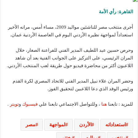
القاهرة: رأي الأمة
أجرى منتخب مصر للناشئين مواليد 2009، مساء أمس، مرانه الأخير
استعداداً لمواجهة نظيره الأردني اليوم في العاصمة الأردنية عمان.
وحرص حسين عبد اللطيف المدير الفني للفراعنة الصغار، خلال
المران الرئيسي، على التركيز على الجوانب الفنية بعد أن شاهد
اللاعبون أكثر من محاضرة فيديو حول طريقة لعب المنتخب الأردني.
وحضر المران علاء نبيل المدير الفني للاتحاد المصري لكرة القدم
ورئيس الوفد الذي دعا اللاعبين لتحقيق الفوز.
للمزيد : تابعنا
هنا
، وللتواصل الاجتماعي تابعنا علي
فيسبوك
و
تويتر
.
استعداداته
الأردن
لمواجهة
مصر
منتخب
مواليد
يختتم