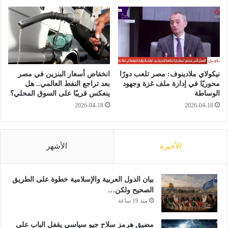
ه
ك
ا
ف
ل
ي
ر
ك
ا
أ
ح
س
ل
ا
نيكولاي ملادينوف: مصر تلعب دورًا
انخفاض أسعار البنزين في مصر
ة
ل
محوريًا في إدارة ملف غزة وجهود
بعد تراجع النفط العالمي.. هل
ع
الوساطة
ينعكس قريبًا على السوق المحلي؟
ر
2026-04-18
2026-04-18
ب
ي
س
ت
الأخيرة
الأشهر
ع
د
ل
بيان الدول العربية والإسلامية خطوة على الطريق
م
الصحيح ولكن…
و
منذ 19 ساعة
ا
ج
مضيق هرمز سلاح جيو سياسي يقفل الباب على