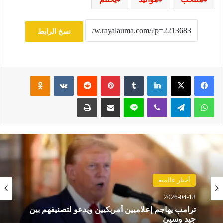
نسخ الرابط
فيسبوك
‫X
لينكدإن
‏Tumblr
بينتيريست
‏Reddit
‏VKontakte
Odnoklassniki
واتساب
تيلقرام
ڤايبر
لاين
مشاركة عبر البريد
طباعة
أخبار عالمية
2026-04-18
ترامب يهاجم إعلاميين أمريكيين ويدعو لتصنيفهم بين
جيد وسيئ