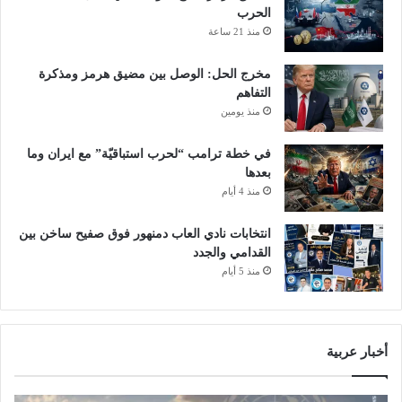
ه
الحرب
ت
منذ 21 ساعة
ي
ا
مخرج الحل: الوصل بين مضيق هرمز ومذكرة
ل
التفاهم
ج
منذ يومين
ز
ا
في خطة ترامب “لحرب استباقيّة” مع ايران وما
ئ
بعدها
ر
منذ 4 أيام
انتخابات نادي العاب دمنهور فوق صفيح ساخن بين
القدامي والجدد
منذ 5 أيام
أخبار عربية