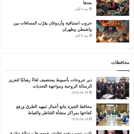
بعدها
منذ 4 أيام
حروب استباقية وأردوغان يقرّب المسافات بين
واشنطن وطهران
منذ 6 أيام
محافظات
دير جروحات بأسيوط يستضيف لقاءً رهبانيًا لتعزيز
الرسالة الروحية ومواجهة التحديات
2026-04-18
محافظ الجيزة يتابع أعمال تمهيد الطرق ورفع
كفاءتها بمراكز منشأة القناطر والعياط
2026-04-18
نادين نسيب نجيم تطمئن جمهورها برسالة مؤثرة