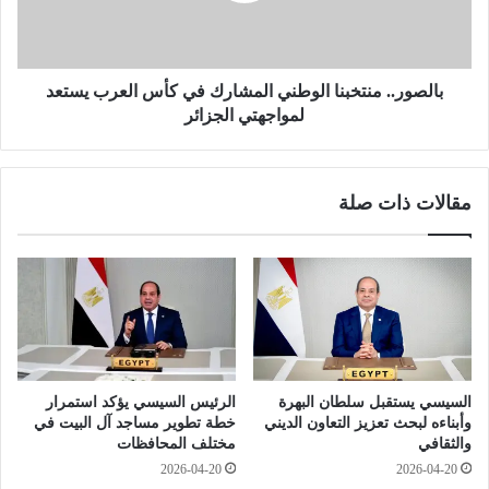
خ
.
ا
.
ص
م
ة
ن
بالصور.. منتخبنا الوطني المشارك في كأس العرب يستعد
م
ت
لمواجهتي الجزائر
ن
خ
م
ب
ح
ن
مقالات ذات صلة
م
ا
د
ا
ص
ل
ب
و
ح
ط
ي
ن
إ
ي
ل
ا
ى
ل
السيسي يستقبل سلطان البهرة
الرئيس السيسي يؤكد استمرار
ز
م
وأبناءه لبحث تعزيز التعاون الديني
خطة تطوير مساجد آل البيت في
و
ش
والثقافي
مختلف المحافظات
ج
ا
2026-04-20
2026-04-20
ت
ر