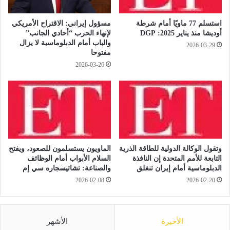
ل
ل
م
إ
استسلم 77 ماويًا أمام شرطة
مسؤول إيراني: الاقتراح الأمريكي
ش
ن
أوديشا منذ يناير 2025: DGP
لإنهاء الحرب “أحادي الجانب”
ت
ر
والباب أمام الدبلوماسية لا يزال
2026-03-29
ل
ج
مفتوحا
ن
ي
2026-03-26
خ
ز
ي
ت
ل
ع
م
ز
ج
ي
ت
ز
م
ا
ع
ل
وتقول الوكالة الدولية للطاقة الذرية
الماويون يستسلمون للصعود، ويفتح
ي
ن
التابعة للأمم المتحدة إن النافذة
السلام الأبواب أمام الوظائف
ب
ق
الدبلوماسية أمام إيران تنغلق
والصناعة: تشاتيسجاره سي إم
ك
ل
2026-02-08
2026-02-20
ف
ا
ر
ل
ا
آ
ل
الأخيرة
الأشهر
م