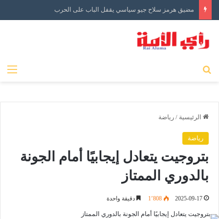
مضيق هرمز سلاح جيو سياسي يقفل الباب على الحرب
بحث عن
الق
الرئيسية
/
رياضة
رياضة
بتروجيت يتعادل إيجابيًا أمام الجونة
بالدوري الممتاز
2025-09-17
1٬808
دقيقة واحدة