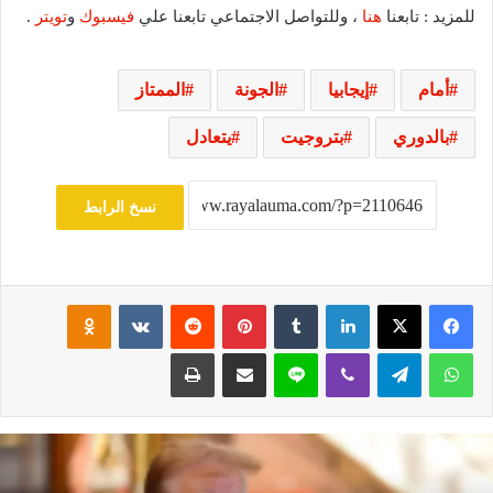
للمزيد : تابعنا
هنا
، وللتواصل الاجتماعي تابعنا علي
فيسبوك
و
تويتر
.
أمام
إيجابيا
الجونة
الممتاز
بالدوري
بتروجيت
يتعادل
نسخ الرابط
فيسبوك
‫X
لينكدإن
‏Tumblr
بينتيريست
‏Reddit
‏VKontakte
Odnoklassniki
واتساب
تيلقرام
ڤايبر
لاين
مشاركة عبر البريد
طباعة