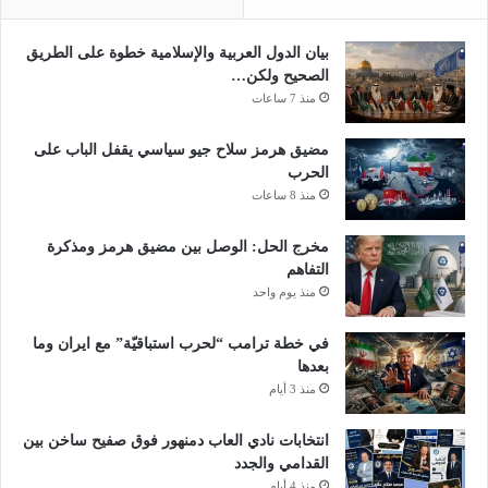
ش
ن
ي
ل
خ
ل
بيان الدول العربية والإسلامية خطوة على الطريق
م
الصحيح ولكن…
ن
منذ 7 ساعات
ت
ج
مضيق هرمز سلاح جيو سياسي يقفل الباب على
ا
الحرب
ت
منذ 8 ساعات
ا
ل
مخرج الحل: الوصل بين مضيق هرمز ومذكرة
ب
التفاهم
ت
منذ يوم واحد
ر
و
في خطة ترامب “لحرب استباقيّة” مع ايران وما
ل
بعدها
ي
منذ 3 أيام
ة
انتخابات نادي العاب دمنهور فوق صفيح ساخن بين
القدامي والجدد
منذ 4 أيام