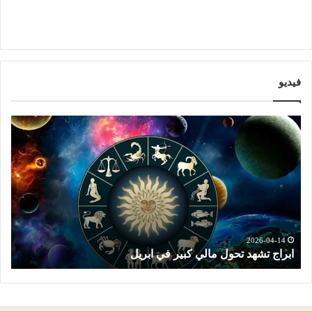
فيديو
ت
و
ق
ع
ا
ت
ا
ل
ا
2026-04-14
ي كبير في ابريل
توقعات الابراج النصف الث
ب
ر
ا
ج