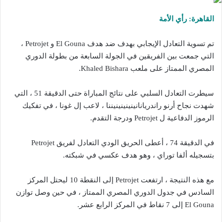
القاهرة: رأي الأمة
تم تسوية التعادل الإيجابي بهدف ضد هدف El Gouna و Petrojet ،
التي جمعت بين الفريقين في الجولة السابعة من بطولة الدوري
المصري الممتاز على ملعب Khaled Bishara.
سيطرت التعادل السلبي على نتائج المباراة حتى الدقيقة 51 ، التي
شهدت نجاح أرنو راندريانانينينينينيننا ، لاعب إل غونا ، في تفكيك
الرموز الدفاعية ل Petrojet ودرجة التقدم.
في الدقيقة 74 ، أعطى الحريق الودي التعادل لفريق Petrojet
بتسجيله ألفا توراي ، وهو هدف عكسي في شبكته.
مع هذه النتيجة ، ارتفعت Petrojet إلى النقطة 10 ليحتل المركز
السادس في جدول الدوري المصري الممتاز ، في حين وصل توازن
El Gouna إلى 7 نقاط في المركز الرابع عشر.