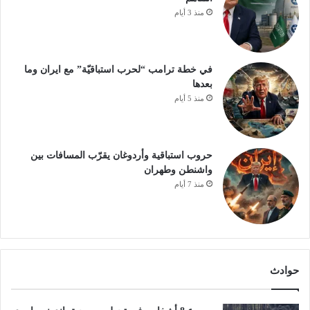
منذ 3 أيام
في خطة ترامب “لحرب استباقيّة” مع ايران وما
بعدها
منذ 5 أيام
حروب استباقية وأردوغان يقرّب المسافات بين
واشنطن وطهران
منذ 7 أيام
حوادث