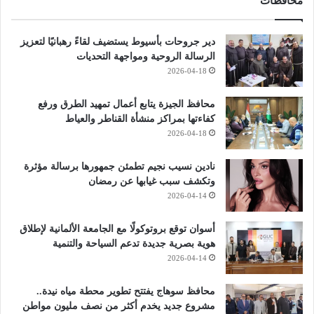
محافظات
دير جروحات بأسيوط يستضيف لقاءً رهبانيًا لتعزيز
الرسالة الروحية ومواجهة التحديات
2026-04-18
محافظ الجيزة يتابع أعمال تمهيد الطرق ورفع
كفاءتها بمراكز منشأة القناطر والعياط
2026-04-18
نادين نسيب نجيم تطمئن جمهورها برسالة مؤثرة
وتكشف سبب غيابها عن رمضان
2026-04-14
أسوان توقع بروتوكولًا مع الجامعة الألمانية لإطلاق
هوية بصرية جديدة تدعم السياحة والتنمية
2026-04-14
محافظ سوهاج يفتتح تطوير محطة مياه نيدة..
مشروع جديد يخدم أكثر من نصف مليون مواطن