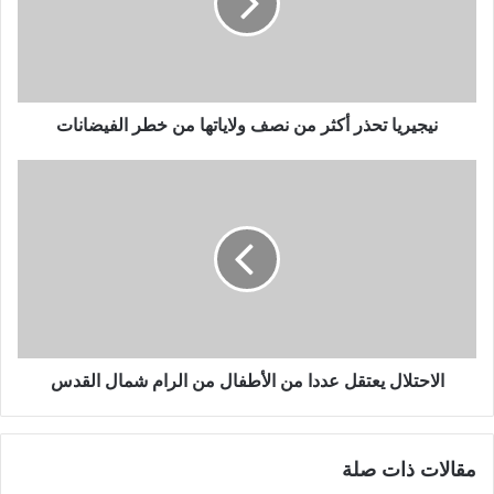
ر
ي
ا
ت
ح
ذ
نيجيريا تحذر أكثر من نصف ولاياتها من خطر الفيضانات
ر
أ
ا
ك
ل
ث
ا
ر
ح
م
ت
ن
ل
ن
ا
ص
ل
ف
ي
و
ع
الاحتلال يعتقل عددا من الأطفال من الرام شمال القدس
ل
ت
ا
ق
ي
ل
مقالات ذات صلة
ا
ع