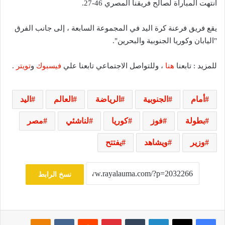
انتهت المباراة لصالح فريقنا المصري 46-27.
يقع فريق فرعنة كرة اليد في المجموعة السابعة ، إلى جانب الفرق
"اليابان وكوريا الجنوبية والبحرين".
للمزيد : تابعنا
هنا
، وللتواصل الاجتماعي تابعنا علي
فيسبوك
و
تويتر
.
أمام
الجنوبية
الرياضة
العالم
اليد
بطولة
فوز
كوريا
لناشئي
مصر
وزير
ويشاهد
يفتتح
نسخ الرابط
فيسبوك
‫X
لينكدإن
‏Tumblr
بينتيريست
‏Reddit
‏VKontakte
Odnoklassniki