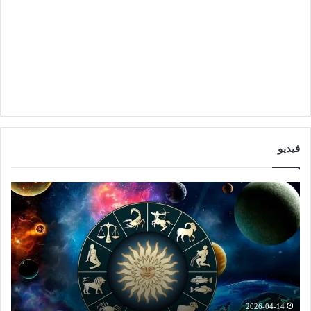
فيديو
ا
ت
ب
و
ر
ق
ا
ع
ج
ا
ت
ت
ش
ا
ه
ل
د
ا
2026-04-14