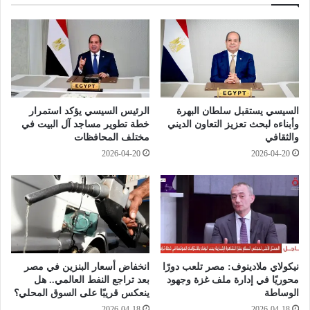
ت
د
ه
د
ا
ا
م
م
ن
ن
خ
ا
ط
ل
ر
أ
السيسي يستقبل سلطان البهرة
الرئيس السيسي يؤكد استمرار
ا
ط
وأبناءه لبحث تعزيز التعاون الديني
خطة تطوير مساجد آل البيت في
ل
ف
والثقافي
مختلف المحافظات
ف
ا
2026-04-20
2026-04-20
ي
ل
ض
م
ا
ن
ن
ا
ا
ل
ت
ر
ا
م
نيكولاي ملادينوف: مصر تلعب دورًا
انخفاض أسعار البنزين في مصر
ش
محوريًا في إدارة ملف غزة وجهود
بعد تراجع النفط العالمي.. هل
م
الوساطة
ينعكس قريبًا على السوق المحلي؟
ا
2026-04-18
2026-04-18