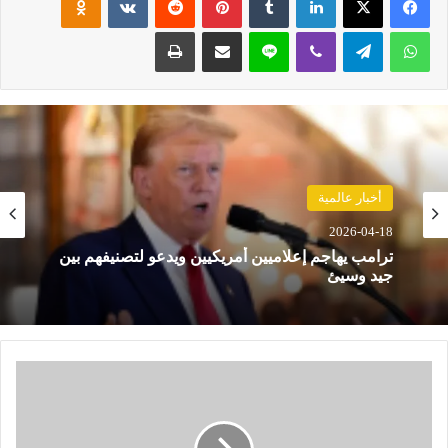
واتساب
تيلقرام
ڤايبر
لاين
مشاركة عبر البريد
طباعة
أخبار عالمية
2026-04-18
ترامب يهاجم إعلاميين أمريكيين ويدعو لتصنيفهم بين
جيد وسيئ
ن
ي
ج
ي