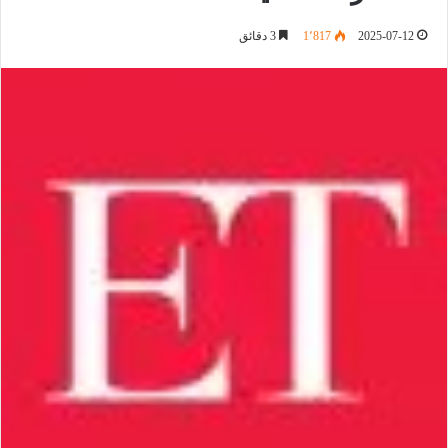
2025-07-12
1٬817
3 دقائق