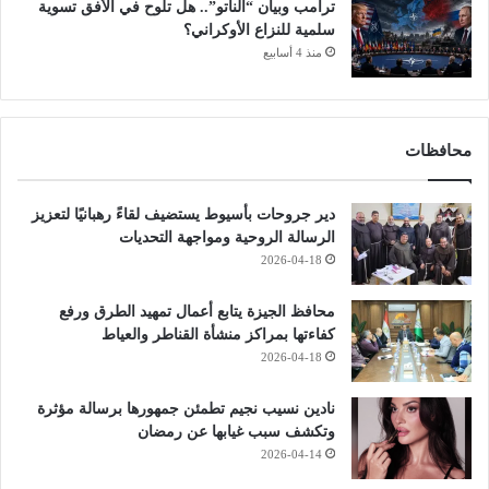
ترامب وبيان “الناتو”.. هل تلوح في الأفق تسوية
سلمية للنزاع الأوكراني؟
منذ 4 أسابيع
محافظات
دير جروحات بأسيوط يستضيف لقاءً رهبانيًا لتعزيز
الرسالة الروحية ومواجهة التحديات
2026-04-18
محافظ الجيزة يتابع أعمال تمهيد الطرق ورفع
كفاءتها بمراكز منشأة القناطر والعياط
2026-04-18
نادين نسيب نجيم تطمئن جمهورها برسالة مؤثرة
وتكشف سبب غيابها عن رمضان
2026-04-14