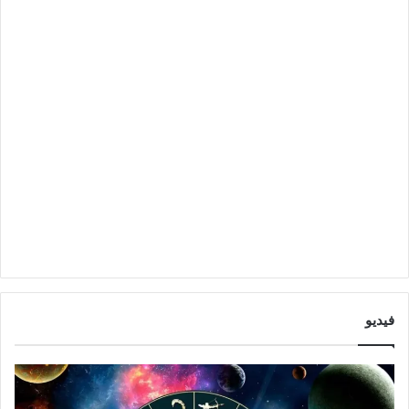
فيديو
ت
ت
و
أ