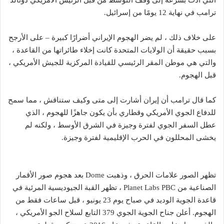
التي أدت بسرعة إلى وقف التوسط من قبل الرئيس الأمريكي دونالد
ترامب في نهاية 12 يومًا من إسرائيل.
على خلاف ذلك ، لم يضر الهجوم الإيراني أضرارًا كبيرة – على الأرجح
بسبب حقيقة أن الولايات المتحدة كانت إخلاء طائراتها من القاعدة ،
والتي هي موطن المقر الرئيسي للقيادة المركزية للجيش الأمريكي ،
قبل الهجوم.
كما قال ترامب أن إيران أشارت إلى متى وكيف ستناقش ، مما سمح
للدفاع الجوي الأمريكي وقطاري بأن يكون جاهزًا للهجوم ، الذي
عطل السفر الجوي لفترة وجيزة في الشرق الأوسط ، ولكنه لم
يخشى المحللون في الحرب الإقليمية لفترة وجيزة.
تظهر الصور علامات الحرق ، وذهبت Dome بعد هجوم صور الأقمار
الصناعية من Planet Labs PBC ، تظهر القبة الجيوديسية المرئية في
قاعدة الجوية الوديد في صباح يوم 23 يونيو ، قبل ساعات فقط من
الهجوم. أعلن جناح الجوية الجوي 379 التابع لسلاح الجو الأمريكي ،