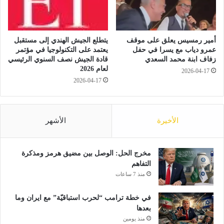
ي
ة
ي
ك
أمير رمسيس يعلق على موقف
يتطلع الجيش الهندي إلى مستقبل
ش
عمرو دياب مع يسرا في حفل
يعتمد على التكنولوجيا في مؤتمر
ف
زفاف ابنة محمد السعدي
قادة الجيش نصف السنوي الرئيسي
لعام 2026
م
2026-04-17
ف
2026-04-17
ا
ج
أ
الأخيرة
الأشهر
ة
مخرج الحل: الوصل بين مضيق هرمز ومذكرة
التفاهم
منذ 7 ساعات
في خطة ترامب “لحرب استباقيّة” مع ايران وما
بعدها
منذ يومين