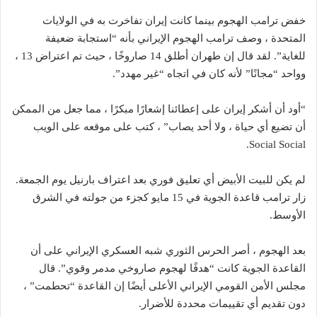
خفض ترامب الهجوم بينما كانت إيران تفاخرت به في الولايات
المتحدة ، وصف ترامب الهجوم الإيراني بأنه “استجابة ضعيفة
للغاية”. لقد قال إن طهران أطلق 14 صاروخًا ، حيث تم اعتراض 13 ،
وواحد “مجانًا” لأنه كان في اتجاه “غير مهدد”.
“أود أن أشكر إيران على إعطائنا إشعارًا مبكرًا ، مما جعل من الممكن
أن تضيع أي حياة ، ولا أحد يصاب” ، كتب على موقعه على الويب
Social Social.
لم يكن للبيت الأبيض أي تعليق فوري بعد اعتراف بارنيل يوم الجمعة.
زار ترامب قاعدة الجوية في 15 مايو كجزء من جولته في الشرق
الأوسط.
بعد الهجوم ، أصر الحرس الثوري شبه العسكري الإيراني على أن
القاعدة الجوية كانت “هدفًا لهجوم صاروخي مدمر وقوي”. قال
مجلس الأمن القومي الإيراني الأعلى أيضًا إن القاعدة “تحطمت” ،
دون تقديم أي تقييمات محددة للأضرار.