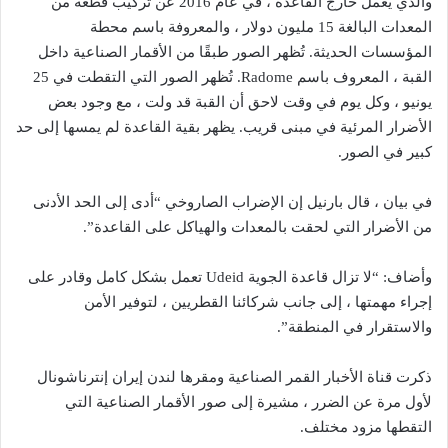
والذي يعمل خارج القاعدة ، في عام 2016 عن تركيب قطعة من
المعدات البالغة 15 مليون دولار ، والمعروفة باسم محطة
المؤسسات الحديثة. تُظهر الصور طبقًا من الأقمار الصناعية داخل
القبة ، المعروف باسم Radome. تُظهر الصور التي التقطت في 25
يونيو ، وكل يوم في وقت لاحق أن القبة قد ولت ، مع وجود بعض
الأضرار المرئية في مبنى قريب. يظهر بقية القاعدة لم يمسها إلى حد
كبير في الصور.
في بيان ، قال بارنيل إن الإضراب الصاروخي “أدى إلى الحد الأدنى
من الأضرار التي لحقت بالمعدات والهياكل على القاعدة”.
وأضاف: “لا تزال قاعدة الجوية Udeid تعمل بشكل كامل وقادر على
إجراء مهمتها ، إلى جانب شركائنا القطريين ، لتوفير الأمن
والاستقرار في المنطقة”.
ذكرت قناة الأخبار القمر الصناعية ومقرها لندن إيران إنترناشونال
لأول مرة عن الضرر ، مشيرة إلى صور الأقمار الصناعية التي
التقطها مزود مختلف.