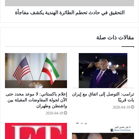
ي
ي
ر
ح
التحقيق في حادث تحطم الطائرة الهندية يكشف مفاجأة
ي
ا
"
د
ف
ث
مقالات ذات صلة
ي
ت
ا
ح
ل
ط
م
م
ي
ا
ر
ل
ك
ط
ا
ا
ت
ئ
ترامب: التوصل إلى اتفاق مع إيران
إعلام باكستاني: لا موعد محدد حتى
و
ر
بات قريبًا
الآن لجولة المفاوضات المقبلة بين
ة
واشنطن وطهران
2026-04-19
ا
2026-04-19
ل
ه
ن
د