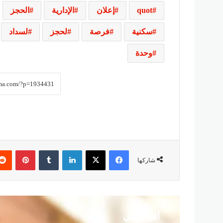
quot
إعلان
الإدارية
الحجز
سكنية
فرصة
لحجز
لسداد
وحدة
فيسبوك
‫X
لينكدإن
‏Tumblr
بينتيريست
شاركها
أقرأ التالي