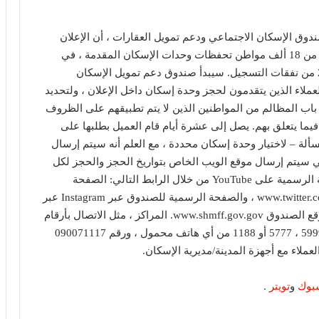
دوق الإسكان الاجتماعي ودعم تمويل العقارات ، أن الإعلان
يشهد طلبًا واضحًا من قبل المواطنين ، حيث يحجز أكثر من 18 ألف مواطن تحفظات وحدات الإسكان المقدمة ، في
حين دفع 21024 مواطنًا أحكام الجدية في الحجز 23257 من نفقات التسجيل. سيبدأ صندوق دعم تمويل الإسكان
عملاء الذين يتقدمون لحجز وحدة إسكان داخل الإعلان ، ولتحديد
 باب المظالم من المواطنين الذين لا يتم تطبيقهم على الظروف
فيما يتعلق بهم. يصل إلى عشرة أيام قام العميل بطلبها على
 – لاختيار وحدة إسكان محددة ، مع العلم أنه سيتم إرسال
تي سيتم إرسال موقع الويب الخاص بتواريخ الحجز والحجز لكل
مدينة. موقع Facebook من خلال الرابط التالي: الصفحة الرسمية على YouTube من خلال الرابط التالي: الصفحة
الرسمية للصندوق عبر Twitter عبر الرابط www.twitter.com/shmfefg ، والصفحة الرسمية للصندوق عبر Instagram عبر
الرابط www.instagram.com/shmfeg ، بالإضافة إلى موقع الصندوق www.shmff.gov.gov. المراكز ، مثل الاتصال بأرقام
هواتف مركز خدمة العملاء ، والتي تتضمن عدة أرقام: 5999 ، 5777 أو 1188 من أي هاتف محمول ، ورقم 090071117
ملاء مع أجهزة المدينة/مديرية الإسكان.
بوك
و
تويتر
.
خبير قانون دولي: يوم الأسير الفلسطيني