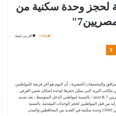
ة لحجز وحدة سكنية من
ريين7"
1٬820
أقل من دقيقة
Odnoklassniki
رافق والمجتمعات الحضرية ، أن اليوم هو آخر فرصة للمواطنين
في مكاتب البريد التي يمكن حجزها لوحدة إسكان ضمن العرض
الأول للمبادرة الرئاسية & quot ؛ الإسكان لجميع المصريين 7 & quot ؛ بالنسبة لمواطني الدخل المتوسط ​​، بعد تمديد
زايد من قبل المواطنين لحجز الوحدات المقدمة. بالنسبة
للمواطنين الوسيطين الذين يشهدون إطلاق ما يقرب من 15000 وحدة سكنية في العديد من المحافظين والمدن