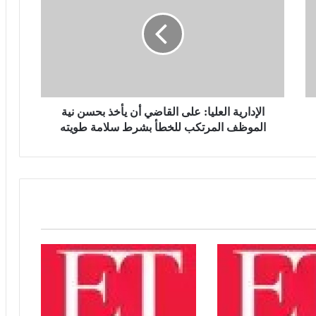
إ
يسلط الضوء على حقوق الأسرى وفق
اتفاقيات جنيف
د
ا
ر
ترامب يهاجم إعلاميين أمريكيين ويدعو
ي
لتصنيفهم بين جيد وسيئ
ة
ا
ل
الإدارية العليا: على القاضي أن يأخذ بحسن نية
مصرع 8 أشخاص في تحطم مروحية
ع
الموظف المرتكب للخطأ بشرط سلامة طويته
بإندونيسيا بعد دقائق من الإقلاع في جزيرة
ل
بورنيو
ي
ا
:
مجلس النواب يناقش قانون حماية المنافسة
ع
وتعديل تنظيم الأنشطة النووية الأسبوع
المقبل
ل
ى
ا
سلوت: إصابة إيكيتيكي وعودة إيزاك تعيدان
ل
ترتيب أوراق ليفربول قبل ديربي إيفرتون
ق
ا
ض