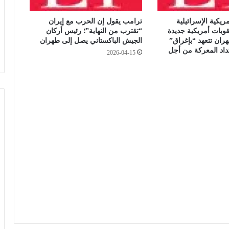
ي
أ
ريكية الإسرائيلية
ترامب يقول إن الحرب مع إيران
ن
انية 48: عقوبات أمريكية جديدة
“تقترب من النهاية”؛ رئيس أركان
ي
ران تتعهد “بإغراق”
الجيش الباكستاني يصل إلى طهران
أ
اد المعركة من أجل
2026-04-15
خ
ذ
ب
ح
س
ن
ن
ي
ة
ا
ل
م
و
ظ
ف
ا
ل