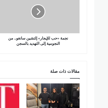
م
ة
«
ح
ب
ل
ل
إ
نجمة «حب للإيجار» إلتشين سانغو.. من
ي
النجومية إلى التهديد بالسجن
ج
ا
ر
»
إ
مقالات ذات صلة
ل
ت
ش
ي
ن
س
ا