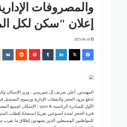
والمصروفات الإداري
إعلان "سكن لكل المص
2025-06-18
فيسبوك
‫X
لينكدإن
‏Tumblr
بينتيريست
‏Reddit
‏VKontakte
المهندس. أعلن شريف إل شيربيني ، وزير الإسكان والم
لدفع مزود الحجز والنفقات الإدارية ورسوم التسجيل 
فترة الحجز لمدة أسبوعين تقريبًا استجابةً للطلب المت