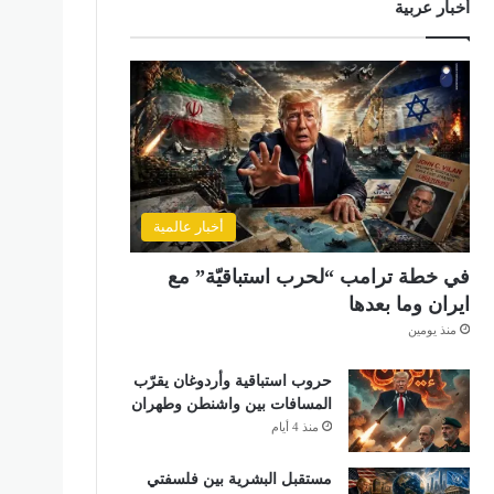
أخبار عربية
أخبار عالمية
في خطة ترامب “لحرب استباقيّة” مع
ايران وما بعدها
منذ يومين
حروب استباقية وأردوغان يقرّب
المسافات بين واشنطن وطهران
منذ 4 أيام
مستقبل البشرية بين فلسفتي