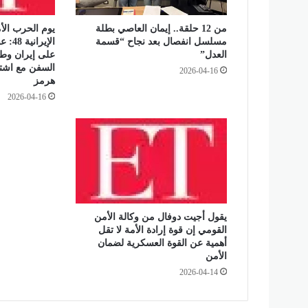
ن
غ
من 12 حلقة.. إيمان العاصي بطلة
يوم الحرب الأم
و
مسلسل انفصال بعد نجاح “قسمة
الإير
.
العدل”
على إيران وطه
.
السفن مع اشتد
2026-04-16
م
هرمز
ن
2026-04-16
ا
ل
ن
ج
و
م
ي
ة
يقول أجيت دوفال من وكالة الأمن
إ
القومي إن قوة إرادة الأمة لا تقل
ل
أهمية عن القوة العسكرية لضمان
ى
الأمن
ا
2026-04-14
ل
ت
ه