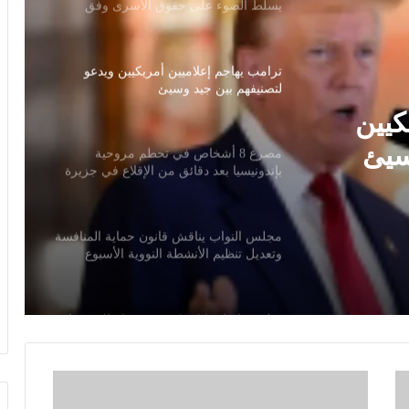
يسلط الضوء على حقوق الأسرى وفق
اتفاقيات جنيف
ترامب يهاجم إعلاميين أمريكيين ويدعو
لتصنيفهم بين جيد وسيئ
كيين
سيئ
مصرع 8 أشخاص في تحطم مروحية
بإندونيسيا بعد دقائق من الإقلاع في جزيرة
بورنيو
مجلس النواب يناقش قانون حماية المنافسة
وتعديل تنظيم الأنشطة النووية الأسبوع
المقبل
سلوت: إصابة إيكيتيكي وعودة إيزاك تعيدان
ترتيب أوراق ليفربول قبل ديربي إيفرتون
ا
ل
خبير قانون دولي: يوم الأسير الفلسطيني