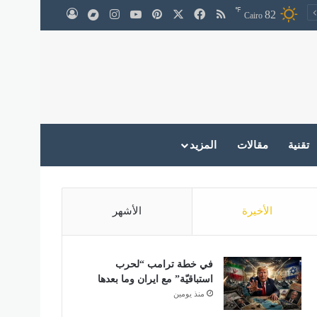
℉
‫X
فيسبوك
ملخص الموقع RSS
بينتيريست
‫YouTube
انستقرام
medium
82
تسجيل الدخول
Cairo
تقنية
مقالات
المزيد
الأخيرة
الأشهر
في خطة ترامب “لحرب
استباقيّة” مع ايران وما بعدها
منذ يومين