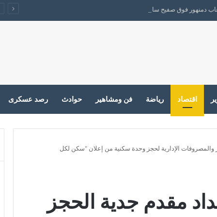
لعاب دمنهور فوق صفيح ساخن بين القدامي والجدد
ير
اقتصاد
رياضة
فن ومشاهير
حوادث
رصد عسكرى
 والمصروفات الإدارية لحجز وحدة سكنية من إعلان "سكن لكل
داد مقدم جدية الحجز