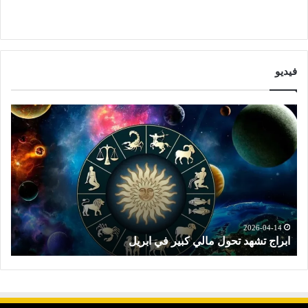
فيديو
ا
ت
ب
و
ر
ق
ا
ع
ج
ا
ت
ت
ش
ا
ه
ل
د
ا
2026-04-14
ابراج تشهد تحول مالي كبير في ابريل
ت
ت
ب
ح
ر
و
ا
ل
ج
م
ا