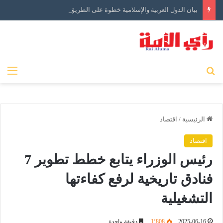
بيان الدول العربية والإسلامية خطوة على الطريق الصحيح ولكن…
بحث عن
الق
الرئيسية
/
اقتصاد
اقتصاد
رئيس الوزراء يتابع خطط تطوير 7
فنادق تاريخية لرفع كفاءتها
التشغيلية
2025-06-16
1٬808
دقيقة واحدة