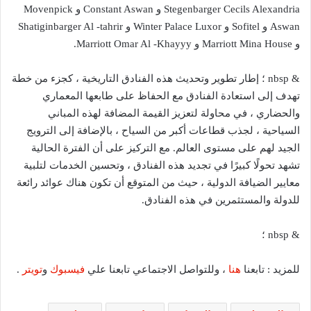
Stegenbarger Cecils Alexandria و Constant Aswan و Movenpick
Aswan و Sofitel و Winter Palace Luxor و Shatiginbarger Al -tahrir
و Marriott Mina House و Marriott Omar Al -Khayyy.
& nbsp ؛ إطار تطوير وتحديث هذه الفنادق التاريخية ، كجزء من خطة
تهدف إلى استعادة الفنادق مع الحفاظ على طابعها المعماري
والحضاري ، في محاولة لتعزيز القيمة المضافة لهذه المباني
السياحية ، لجذب قطاعات أكبر من السياح ، بالإضافة إلى الترويج
الجيد لهم على مستوى العالم. مع التركيز على أن الفترة الحالية
تشهد تحولًا كبيرًا في تجديد هذه الفنادق ، وتحسين الخدمات لتلبية
معايير الضيافة الدولية ، حيث من المتوقع أن تكون هناك عوائد رائعة
للدولة والمستثمرين في هذه الفنادق.
& nbsp ؛
للمزيد : تابعنا
هنا
، وللتواصل الاجتماعي تابعنا علي
فيسبوك
و
تويتر
.