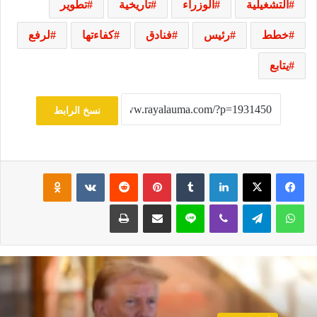
التشغيلية
الوزراء
تاريخية
تطوير
خطط
رئيس
فنادق
كفاءتها
لرفع
يتابع
نسخ الرابط
فيسبوك
‫X
لينكدإن
‏Tumblr
بينتيريست
‏Reddit
‏VKontakte
Odnoklassniki
واتساب
تيلقرام
ڤايبر
لاين
مشاركة عبر البريد
طباعة