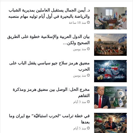
ع
ر
إ
د. أيمن الجمال يستقبل العاملين بمديرية الشباب
م
ح
والرياضة بالبحيرة في أول أيام توليه مهام منصبه
ع
ل
منذ 18 ساعة
ق
ا
و
ل
ا
بيان الدول العربية والإسلامية خطوة على الطريق
و
ت
الصحيح ولكن…
ت
ا
منذ يومين
ج
ل
د
ش
مضيق هرمز سلاح جيو سياسي يقفل الباب على
ي
ر
الحرب
د
ط
منذ يومين
س
ة
ي
ب
مخرج الحل: الوصل بين مضيق هرمز ومذكرة
ا
أ
التفاهم
ر
ح
منذ 3 أيام
ا
د
ت
ا
في خطة ترامب “لحرب استباقيّة” مع ايران وما
ا
ل
بعدها
ل
د
ن
منذ 5 أيام
ر