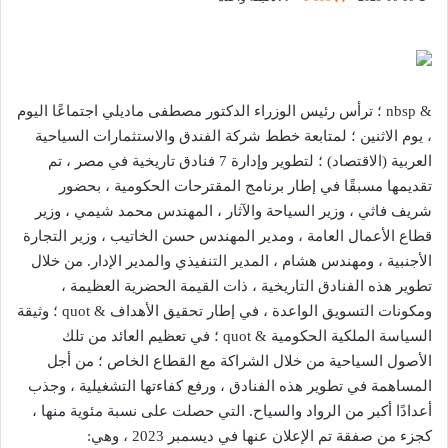
& nbsp ؛ ترأس رئيس الوزراء الدكتور مصطفى ماديلي اجتماعًا اليوم
، يوم الاثنين ؛ لمتابعة خطط شركة الفندق والاستثمارات السياحية
العربية (الاقتصاد) ؛ لتطوير وإدارة 7 فنادق تاريخية في مصر ، تم
تقديمها مسبقًا في إطار برنامج المقترحات الحكومية ، بحضور
شريف فاثي ، وزير السياحة والآثار ، المهندس محمد شيمي ، وزير
قطاع الأعمال العامة ، ومدير المهندس حسن الخاتيب ، وزير التجارة
الأجنبية ، ومهندس هشام ، المدير التنفيذي والمدير الإدار. من خلال
تطوير هذه الفنادق التاريخية ، ذات القيمة الحضرية العظيمة ،
ومكونات التسويق الواعدة ، في إطار تحقيق الأهداف & quot ؛ وثيقة
السياسة الملكية الحكومية & quot ؛ في تعظيم العائد من تلك
الأصول السياحية من خلال الشراكة مع القطاع الخاص ؛ من أجل
المساهمة في تطوير هذه الفنادق ، ورفع كفاءتها التشغيلية ، وجذب
أعدادًا أكبر من الرواد والسياح. التي حصلت على نسبة مئوية منها ،
كجزء من صفقة تم الإعلان عنها في ديسمبر 2023 ، وهي: