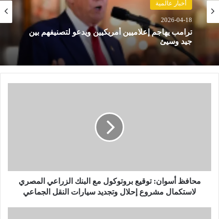
أخبار عالمية
2026-04-18
ترامب يهاجم إعلاميين أمريكيين ويدعو لتصنيفهم بين
جيد وسيئ
م
ح
ا
ف
ظ
أ
س
و
ا
ن
محافظ أسوان: توقيع بروتوكول مع البنك الزراعي المصري
:
لاستكمال مشروع إحلال وتجديد سيارات النقل الجماعي
ت
و
م