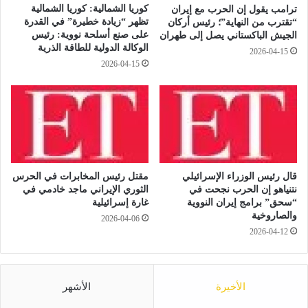
ا
كوريا الشمالية: كوريا الشمالية
ترامب يقول إن الحرب مع إيران
ا
ل
تظهر “زيادة خطيرة” في القدرة
“تقترب من النهاية”؛ رئيس أركان
ع
خ
على صنع أسلحة نووية: رئيس
الجيش الباكستاني يصل إلى طهران
ي
ط
الوكالة الدولية للطاقة الذرية
2026-04-15
ا
و
2026-04-15
ل
ر
م
ة
ص
ع
ر
ق
ي
ب
ل
ت
ا
ب
س
ا
قال رئيس الوزراء الإسرائيلي
مقتل رئيس المخابرات في الحرس
ت
د
نتنياهو إن الحرب نجحت في
الثوري الإيراني ماجد خادمي في
ك
“سحق” برامج إيران النووية
غارة إسرائيلية
ل
والصاروخية
م
إ
2026-04-06
ا
ط
2026-04-12
ل
ل
م
ا
ش
ق
الأخيرة
الأشهر
ر
ن
و
ا