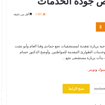
ص جودة الخدمات
1٬807
أقل من دقيقة
Odnoklassniki
خبير قانون دولي: يوم الأسير الفلسطيني
اجية بزيارة تفقدية لمستشفيات نجع حمادى وقنا العام وأبو تشت
يسلط الضوء على حقوق الأسرى وفق
ة وخدمات الطوارئ المقدمة للمواطنين. وأوضح الدكتور حسام
اتفاقيات جنيف
ة بدأت بزيارة مستشفى نجع…
ترامب يهاجم إعلاميين أمريكيين ويدعو
بوك
و
تويتر
.
لتصنيفهم بين جيد وسيئ
مصرع 8 أشخاص في تحطم مروحية
نسخ الرابط
بإندونيسيا بعد دقائق من الإقلاع في جزيرة
بورنيو