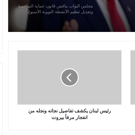
مجلس النواب يناقش قانون حماية المنافسة
وتعديل تنظيم الأنشطة النووية الأسبوع
المقبل
سلوت: إصابة إيكيتيكي وعودة إيزاك تعيدان
ترتيب أوراق ليفربول قبل ديربي إيفرتون
ر
ئ
خبير قانون دولي: يوم الأسير الفلسطيني
ي
يسلط الضوء على حقوق الأسرى وفق
اتفاقيات جنيف
س
ل
ب
ترامب يهاجم إعلاميين أمريكيين ويدعو
ن
لتصنيفهم بين جيد وسيئ
ا
ن
ي
رئيس لبنان يكشف تفاصيل نجاته ونجله من
مصرع 8 أشخاص في تحطم مروحية
ك
انفجار مرفأ بيروت
بإندونيسيا بعد دقائق من الإقلاع في جزيرة
ش
بورنيو
ف