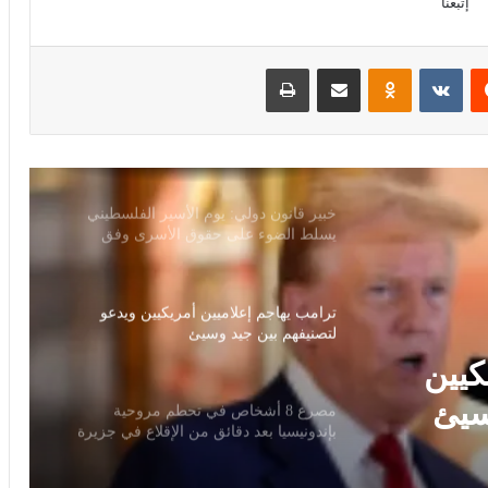
إتبعنا
مجلس النواب يناقش قانون حماية المنافسة
وتعديل تنظيم الأنشطة النووية الأسبوع
المقبل
‏Reddit
‏VKontakte
Odnoklassniki
مشاركة عبر البريد
طباعة
سلوت: إصابة إيكيتيكي وعودة إيزاك تعيدان
ترتيب أوراق ليفربول قبل ديربي إيفرتون
خبير قانون دولي: يوم الأسير الفلسطيني
يسلط الضوء على حقوق الأسرى وفق
اتفاقيات جنيف
ترامب يهاجم إعلاميين أمريكيين ويدعو
لتصنيفهم بين جيد وسيئ
كيين
سيئ
مصرع 8 أشخاص في تحطم مروحية
بإندونيسيا بعد دقائق من الإقلاع في جزيرة
بورنيو