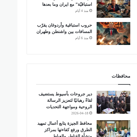
استباقيّة” مع ايران وما بعدها
منذ 4 أيام
حروب استباقية وأردوغان يقرّب
المسافات بين واشنطن وطهران
منذ 6 أيام
محافظات
دير جروحات بأسيوط يستضيف
لقاءً رهبانيًا لتعزيز الرسالة
الروحية ومواجهة التحديات
2026-04-18
محافظ الجيزة يتابع أعمال تمهيد
الطرق ورفع كفاءتها بمراكز
منشأة القناطر والعياط