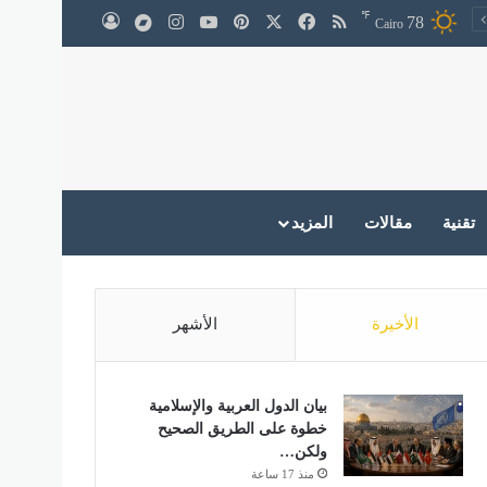
℉
‫X
فيسبوك
ملخص الموقع RSS
بينتيريست
‫YouTube
انستقرام
medium
78
تسجيل الدخول
Cairo
تقنية
مقالات
المزيد
الأخيرة
الأشهر
بيان الدول العربية والإسلامية
خطوة على الطريق الصحيح
ولكن…
منذ 17 ساعة