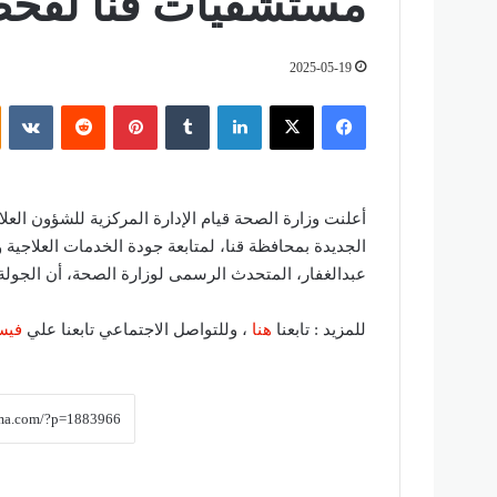
مستشفيات قنا لفح
2025-05-19
فيسبوك
‫X
لينكدإن
‏Tumblr
بينتيريست
‏Reddit
‏VKontakte
أعلنت وزارة الصحة قيام الإدارة المركزية للشؤون العل
الجديدة بمحافظة قنا، لمتابعة جودة الخدمات العلاجي
عبدالغفار، المتحدث الرسمى لوزارة الصحة، أن الجول
للمزيد : تابعنا
هنا
، وللتواصل الاجتماعي تابعنا علي
فيس