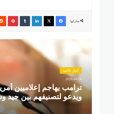
فيسبوك
‫X
لينكدإن
‏Tumblr
بينتيريست
شاركها
أقرأ التالي
أخبار عالمية
2026-04-18
ترامب يهاجم إعلاميين أمري
ويدعو لتصنيفهم بين جيد و