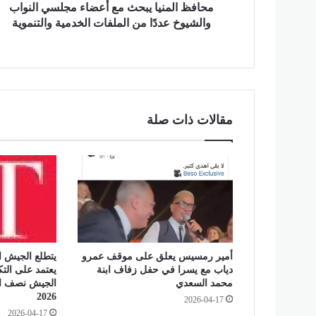
ي
محافظ المنيا يبحث مع أعضاء مجلسي النواب
ا
والشيوخ عددًا من الملفات الخدمية والتنموية
ي
ب
ح
ث
م
ع
مقالات ذات صلة
أ
ع
ض
ا
ء
م
ج
ل
س
أمير رمسيس يعلق على موقف عمرو
يتطلع الجيش ا
ي
دياب مع يسرا في حفل زفاف ابنة
يعتمد على التك
ا
محمد السعدي
الجيش نصف ال
ل
2026
2026-04-17
ن
2026-04-17