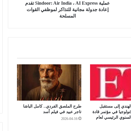
o
عملية Sindoor: Air India ، AI Express تقدم
مصرع 8 أشخاص في تحطم مروحية
o
إعادة جدولة مجانية للتذاكر لموظفي القوات
بإندونيسيا بعد دقائق من الإقلاع في جزيرة
r
المسلحة
بورنيو
:
A
i
مجلس النواب يناقش قانون حماية المنافسة
r
وتعديل تنظيم الأنشطة النووية الأسبوع
المقبل
I
n
d
سلوت: إصابة إيكيتيكي وعودة إيزاك تعيدان
i
ترتيب أوراق ليفربول قبل ديربي إيفرتون
a
،
A
I
E
x
لهندي إلى مستقبل
طرح الملصق الفردي.. كامل الباشا
p
نولوجيا في مؤتمر قادة
تاجر عبيد في فيلم أسد
r
سنوي الرئيسي لعام
2026-04-16
e
s