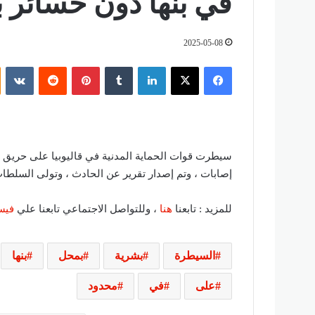
في بنها دون خسائر 
2025-05-08
فيسبوك
‫X
لينكدإن
‏Tumblr
بينتيريست
‏Reddit
‏VKontakte
سيطرت قوات الحماية المدنية في قاليوبيا على حريق 
إصابات ، وتم إصدار تقرير عن الحادث ، وتولى السلطا
للمزيد : تابعنا
هنا
، وللتواصل الاجتماعي تابعنا علي
فيس
السيطرة
بشرية
بمحل
بنها
على
في
محدود