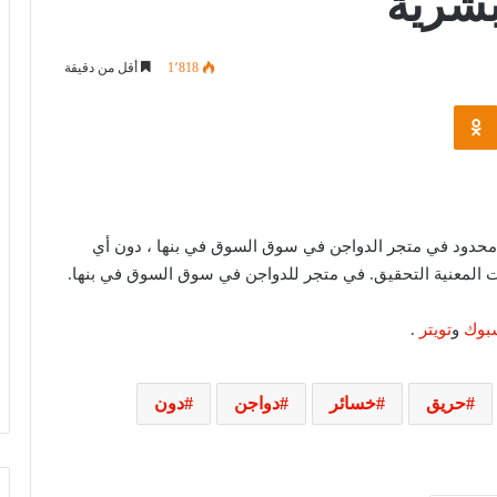
بشرية
1٬818
أقل من دقيقة
Odnoklassniki
محدود في متجر الدواجن في سوق السوق في بنها ، دون أي
ت المعنية التحقيق. في متجر للدواجن في سوق السوق في بنها.
خبير قانون دولي: يوم الأسير الفلسطيني
بوك
و
تويتر
.
يسلط الضوء على حقوق الأسرى وفق
اتفاقيات جنيف
حريق
خسائر
دواجن
دون
ترامب يهاجم إعلاميين أمريكيين ويدعو
لتصنيفهم بين جيد وسيئ