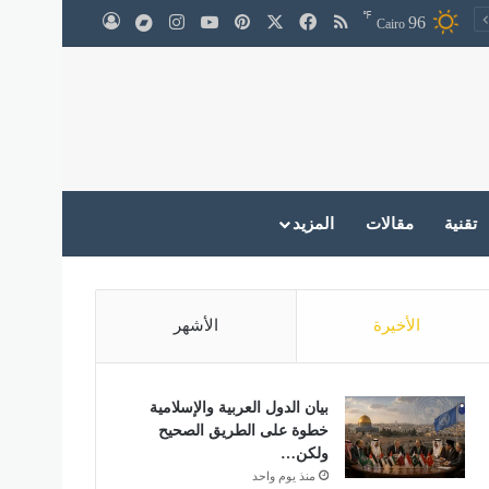
℉
‫X
فيسبوك
ملخص الموقع RSS
بينتيريست
‫YouTube
انستقرام
medium
96
تسجيل الدخول
Cairo
تقنية
مقالات
المزيد
الأخيرة
الأشهر
بيان الدول العربية والإسلامية
خطوة على الطريق الصحيح
ولكن…
منذ يوم واحد