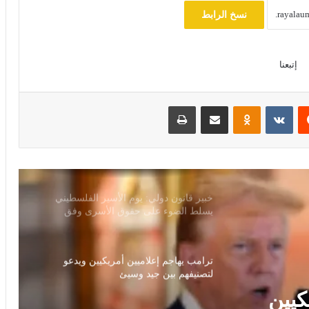
مصرع 8 أشخاص في تحطم مروحية
نسخ الرابط
بإندونيسيا بعد دقائق من الإقلاع في جزيرة
بورنيو
إتبعنا
مجلس النواب يناقش قانون حماية المنافسة
وتعديل تنظيم الأنشطة النووية الأسبوع
المقبل
‏Reddit
‏VKontakte
Odnoklassniki
مشاركة عبر البريد
طباعة
سلوت: إصابة إيكيتيكي وعودة إيزاك تعيدان
ترتيب أوراق ليفربول قبل ديربي إيفرتون
خبير قانون دولي: يوم الأسير الفلسطيني
يسلط الضوء على حقوق الأسرى وفق
اتفاقيات جنيف
ترامب يهاجم إعلاميين أمريكيين ويدعو
لتصنيفهم بين جيد وسيئ
كيين