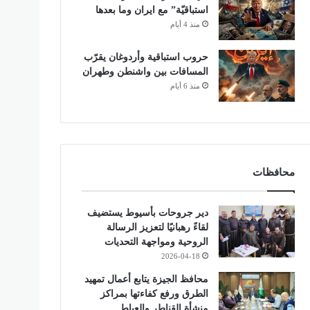
استباقيّة” مع ايران وما بعدها
منذ 4 أيام
حروب استباقية وأردوغان يقرّب
المسافات بين واشنطن وطهران
منذ 6 أيام
محافظات
دير جروحات بأسيوط يستضيف
لقاءً رهبانيًا لتعزيز الرسالة
الروحية ومواجهة التحديات
2026-04-18
محافظ الجيزة يتابع أعمال تمهيد
الطرق ورفع كفاءتها بمراكز
منشأة القناطر والعياط