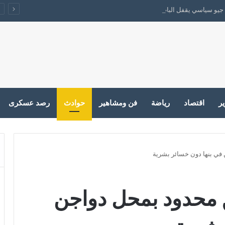
جيو سياسي يقفل الباب على الحرب
ير
اقتصاد
رياضة
فن ومشاهير
حوادث
رصد عسكرى
في بنها دون خسائر بشرية
محدود بمحل دواجن