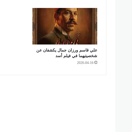
و
ا
ب
و
ا
ل
ش
ي
و
علي قاسم ورزان جمال يكشفان عن
شخصيتيهما في فيلم أسد
خ
ع
2026-04-16
د
دً
ا
م
ن
ا
ل
م
ل
ف
ا