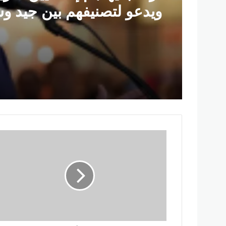
ويدعو لتصنيفهم بين جيد و
م
ح
ا
ف
ظ
ا
ل
م
ن