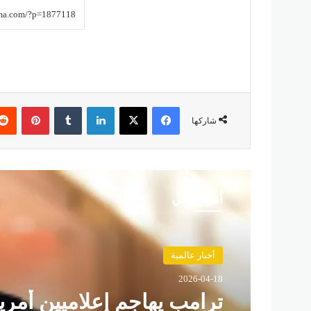
فيسبوك
‫X
لينكدإن
‏Tumblr
بينتيريست
شاركها
أقرأ التالي
أخبار عالمية
2026-04-18
ترامب يهاجم إعلاميين أمري