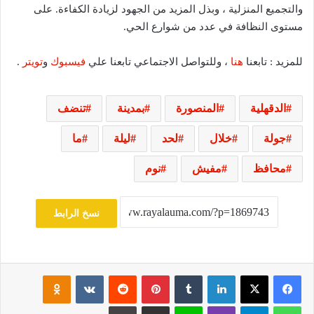
والتجميع المنزلية ، وبذل المزيد من الجهود لزيادة الكفاءة. على
مستوى النظافة في عدد من شوارع الحي.
للمزيد : تابعنا
هنا
، وللتواصل الاجتماعي تابعنا علي
فيسبوك
و
تويتر
.
الدقهلية
المنصورة
بمدينة
تنضف
جولة
خلال
لحد
ليلة
ما
محافظ
مفيش
نوم
نسخ الرابط
فيسبوك
‫X
لينكدإن
‏Tumblr
بينتيريست
‏Reddit
‏VKontakte
Odnoklassniki
واتساب
تيلقرام
ڤايبر
لاين
مشاركة عبر البريد
طباعة