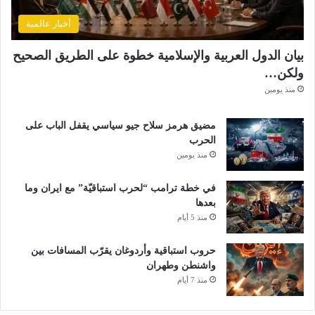
أخبار عالمية
بيان الدول العربية والإسلامية خطوة على الطريق الصحيح
ولكن…
منذ يومين
مضيق هرمز سلاح جيو سياسي يقفل الباب على
الحرب
منذ يومين
في خطة ترامب “لحرب استباقيّة” مع ايران وما
بعدها
منذ 5 أيام
حروب استباقية وأردوغان يقرّب المسافات بين
واشنطن وطهران
منذ 7 أيام