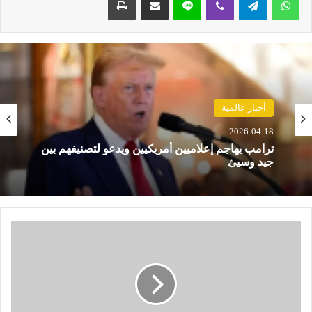
أخبار عالمية
2026-04-18
ترامب يهاجم إعلاميين أمريكيين ويدعو لتصنيفهم بين
جيد وسيئ
د
ا
ر
ا
ل
أ