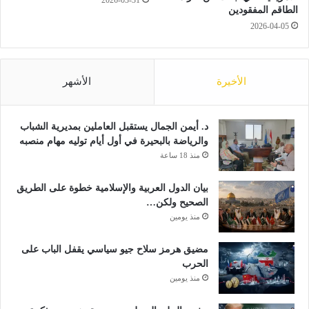
ا
الطاقم المفقودين
ط
ئ
و
2026-04-05
ع
ر
ا
ب
ل
ي
الأخيرة
الأشهر
ع
د
ن
ا
د
ل
ل
د. أيمن الجمال يستقبل العاملين بمديرية الشباب
أ
ي
والرياضة بالبحيرة في أول أيام توليه مهام منصبه
ع
ب
ل
منذ 18 ساعة
ى
بيان الدول العربية والإسلامية خطوة على الطريق
الصحيح ولكن…
منذ يومين
مضيق هرمز سلاح جيو سياسي يقفل الباب على
الحرب
منذ يومين