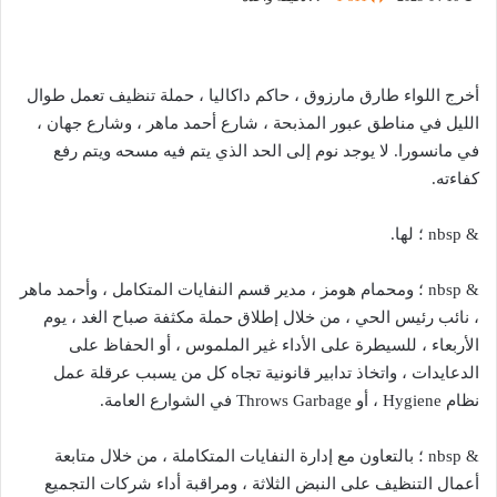
أخرج اللواء طارق مارزوق ، حاكم داكاليا ، حملة تنظيف تعمل طوال
الليل في مناطق عبور المذبحة ، شارع أحمد ماهر ، وشارع جهان ،
في مانسورا. لا يوجد نوم إلى الحد الذي يتم فيه مسحه ويتم رفع
كفاءته.
& nbsp ؛ لها.
& nbsp ؛ ومحمام هومز ، مدير قسم النفايات المتكامل ، وأحمد ماهر
، نائب رئيس الحي ، من خلال إطلاق حملة مكثفة صباح الغد ، يوم
الأربعاء ، للسيطرة على الأداء غير الملموس ، أو الحفاظ على
الدعايدات ، واتخاذ تدابير قانونية تجاه كل من يسبب عرقلة عمل
نظام Hygiene ، أو Throws Garbage في الشوارع العامة.
& nbsp ؛ بالتعاون مع إدارة النفايات المتكاملة ، من خلال متابعة
أعمال التنظيف على النبض الثلاثة ، ومراقبة أداء شركات التجميع