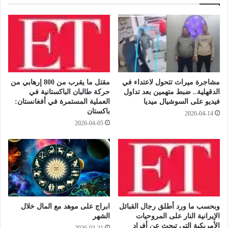
"
ر
س
و
م
م
ك
ا
ا
ن
ل
س
ق
ي
ر
مشاجرة ميراث تتحول لاعتداء في
مقتل ما يقرب من 800 إرهابي من
ة
ش
الدقهلية.. ضبط متهمين بعد تداول
حركة طالبان الباكستانية في
ك
ا
فيديو على السوشيال ميديا
العملية المستمرة في أفغانستان:
ا
ل
باكستان
2026-04-14
م
أ
2026-04-05
ل
س
ة
و
ا
د
ل
"
ع
ك
د
م
د
ن
ل
ا
وبحسب ما ورد أطلق رجال القبائل
ابراج على موهد مع المال خلال
ر
ف
الإيرانية النار على المروحيات
الشهر
و
س
الأمريكية التي تبحث عن أفراد
2026-03-31