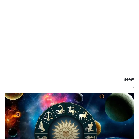
فيديو
ا
ت
ب
و
ر
ق
ا
ع
ج
ا
ت
ت
ش
ا