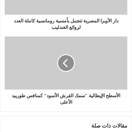
و
ب
ر
ا
دار الأوبرا المصرية تتجمل بأمسية رومانسية كاملة العدد
ا
لروائع العندليب
ل
م
ا
ص
ل
ر
أ
ي
س
ة
ط
ت
ح
ت
ا
ج
ل
م
إ
ل
ي
الأسطح الإيطالية "سمك القرش الأسود" كمنافس طوربيد
ب
ط
الأعلى
أ
ا
م
ل
س
ي
مقالات ذات صلة
ي
ة
ة