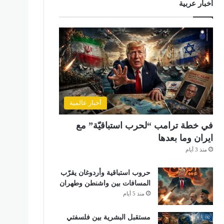
أخبار عربية
أخبار عالمية
في خطة ترامب “لحرب استباقيّة” مع
ايران وما بعدها
منذ 3 أيام
حروب استباقية وأردوغان يقرّب
المسافات بين واشنطن وطهران
منذ 5 أيام
مستقبل البشرية بين فلسفتي