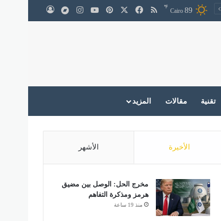
℉
‫X
فيسبوك
ملخص الموقع RSS
بينتيريست
‫YouTube
انستقرام
medium
89
تسجيل الدخول
Cairo
تقنية
مقالات
المزيد
الأخيرة
الأشهر
مخرج الحل: الوصل بين مضيق
هرمز ومذكرة التفاهم
منذ 19 ساعة