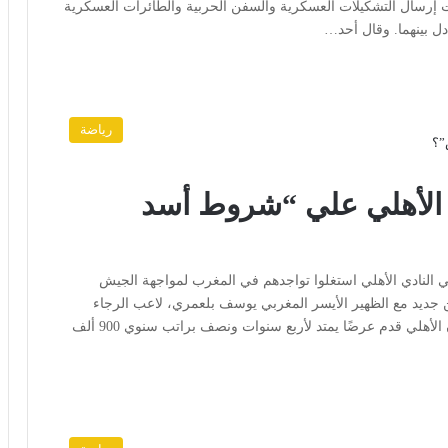
 الدوما إجراءات إرسال التشكيلات العسكرية والسفن الحربية والطائرات العسكرية
دل بينهما. وقال أحد…
رياضة
 الأهلي علي “شروط أسد
النادي الأهلي استغلوا تواجدهم في المغرب لمواجهة الجيش
جديد مع الظهير الأيسر المغربي يوسف بلعمري، لاعب الرجاء
البيضاوي، في محاولة لحسم الصفقة. وبحسب الموقع، فإن الأهلي قدم عرضًا يمتد لأربع سنوات ونصف براتب سنوي 900 ألف