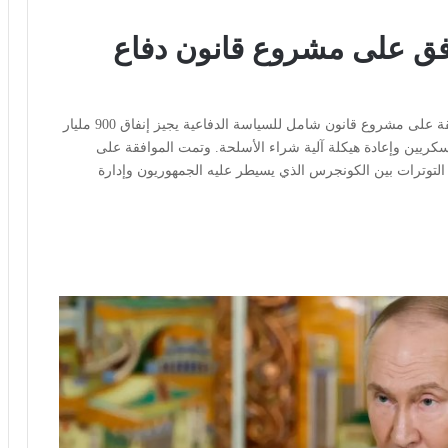
فق على مشروع قانون دفاع
القاهرة: رأي الأمة صوت مجلس النواب الأمريكي بالموافقة على مشروع قانون شامل للسياسة الدفاعية يجيز إنفاق 900 مليار
سكريين وإعادة هيكلة آلية شراء الأسلحة. وتمت الموافقة على
ل 112 في وقت تتصاعد فيه التوترات بين الكونجرس الذي يسيطر عليه الجمهوريون وإدارة