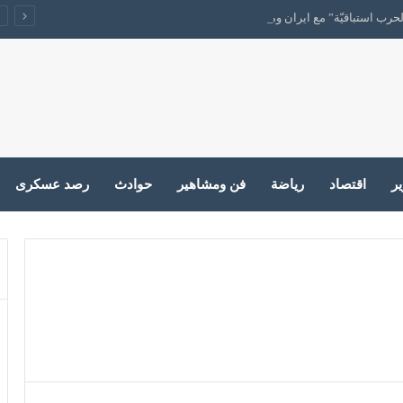
ب استباقيّة” مع ايران وما بعدها
ير
اقتصاد
رياضة
فن ومشاهير
حوادث
رصد عسكرى