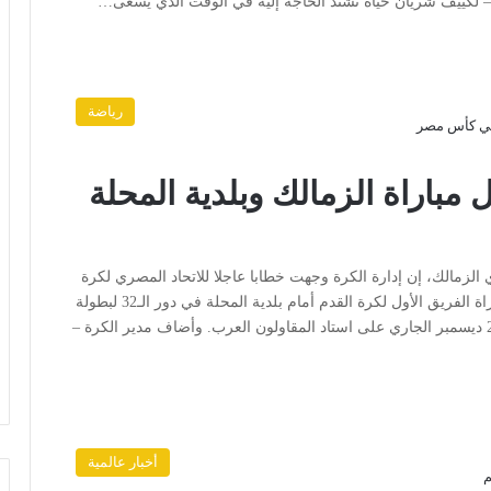
 لكييف شريان حياة تشتد الحاجة إليه في الوقت الذي يسعى…
رياضة
 مباراة الزمالك وبلدية المحلة
ي الزمالك، إن إدارة الكرة وجهت خطابا عاجلا للاتحاد المصري لكرة
القدم خلال الساعات القليلة الماضية، تطلب فيه تأجيل مباراة الفريق الأول لكرة القدم أمام بلدية المحلة في دور الـ32 لبطولة
كأس مصر، والمقرر لها الساعة الثانية والنصف ظهر يوم 27 ديسمبر الجاري على استاد المقاولون العرب. وأضاف مدير الكرة –
أخبار عالمية