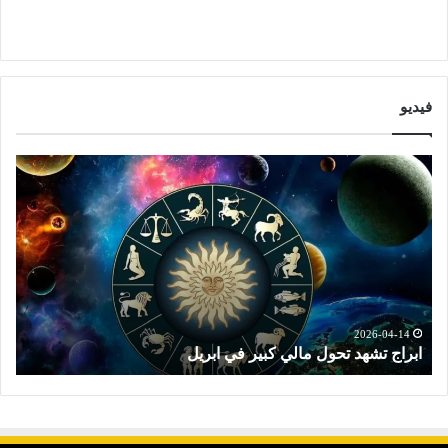
فيديو
ا
ت
ب
و
ر
ق
ا
ع
ج
ا
ت
ت
ش
ا
ه
ل
د
ا
2026-04-14
ابراج تشهد تحول مالي كبير في ابريل
ت
ت
ب
ح
ر
و
ا
ل
ج
م
ا