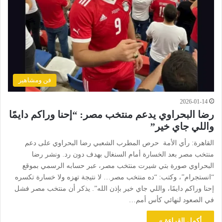
فن ومشاهير
2026-01-14
رضا البحراوي يدعم منتخب مصر: “إحنا وراكم دايمًا
واللي جاي خير”
القاهرة: رأي الأمة حرص المطرب الشعبي رضا البحراوي على دعم
منتخب مصر بعد الخسارة أمام السنغال بهدف دون رد. ونشر رضا
البحراوي صورة بتي شيرت منتخب مصر، عبر حسابه الرسمي بموقع
“انستجرام”، وكتب: “ده منتخب مصر… لا نتيجة تهزه ولا خسارة تكسره
إحنا وراكم دايمًا، واللي جاي خير بإذن الله”. يذكر أن منتخب مصر فشل
في الصعود لنهائي كأس أمم…
أكمل القراءة »