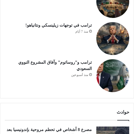
ترامب في توجهات زيلينسكي ونتانياهو!
منذ 7 أيام
ترامب و”روساتوم” وآفاق المشروع النووي
السعودي
منذ أسبوعين
حوادث
مصرع 8 أشخاص في تحطم مروحية بإندونيسيا بعد