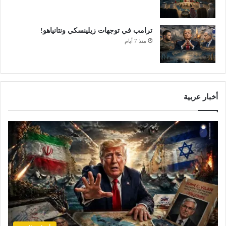
ترامب في توجهات زيلينسكي ونتانياهو!
منذ 7 أيام
أخبار عربية