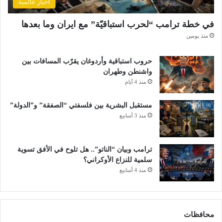
أخبار عالمية
في خطة ترامب “لحرب استباقيّة” مع ايران وما بعدها
منذ يومين
حروب استباقية وأردوغان يقرّب المسافات بين
واشنطن وطهران
منذ 4 أيام
مستقبل البشرية بين فلسفتي “الصفقة” و”الدولة”
منذ 3 أسابيع
ترامب وبيان “الناتو”.. هل تلوح في الأفق تسوية
سلمية للنزاع الأوكراني؟
منذ 4 أسابيع
محافظات