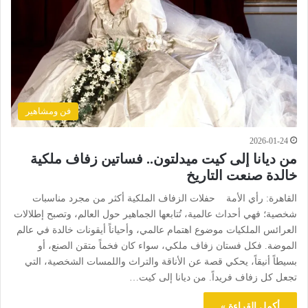
فن ومشاهير
2026-01-24
من ديانا إلى كيت ميدلتون.. فساتين زفاف ملكية
خالدة صنعت التاريخ
القاهرة: رأي الأمة حفلات الزفاف الملكية أكثر من مجرد مناسبات
شخصية؛ فهي أحداث عالمية، تُتابعها الجماهير حول العالم، وتصبح إطلالات
العرائس الملكيات موضوع اهتمام عالمي، وأحياناً أيقونات خالدة في عالم
الموضة. فكل فستان زفاف ملكي، سواء كان فخماً متقن الصنع، أو
بسيطاً أنيقاً، يحكي قصة عن الأناقة والتراث واللمسات الشخصية، التي
تجعل كل زفاف فريداً. من ديانا إلى كيت…
أكمل القراءة »