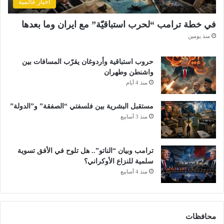
أخبار عالمية
في خطة ترامب “لحرب استباقيّة” مع ايران وما بعدها
منذ يومين
حروب استباقية وأردوغان يقرّب المسافات بين
واشنطن وطهران
منذ 4 أيام
مستقبل البشرية بين فلسفتي “الصفقة” و”الدولة”
منذ 3 أسابيع
ترامب وبيان “الناتو”.. هل تلوح في الأفق تسوية
سلمية للنزاع الأوكراني؟
منذ 4 أسابيع
محافظات