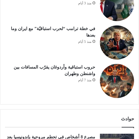
منذ 3 أيام
في خطة ترامب “لحرب استباقيّة” مع ايران وما
بعدها
منذ 5 أيام
حروب استباقية وأردوغان يقرّب المسافات بين
واشنطن وطهران
منذ 7 أيام
حوادث
مصرع 8 أشخاص في تحطم مروحية بإندونيسيا بعد