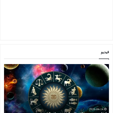
فيديو
ا
ت
ب
و
ر
ق
ا
ع
ج
ا
ت
ت
ش
ا
ه
ل
د
ا
2026-04-14