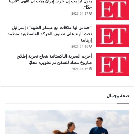
يقول ترامب إن حرب إيران يجب أن تنتهي “قريبًا
جدًا”.
2026-04-17
“حماس لها علاقات مع عسكر الطيبة”: إسرائيل
تحث الهند على تصنيف الحركة الفلسطينية منظمة
إرهابية
2026-04-16
أجرت البحرية الباكستانية بنجاح تجربة إطلاق
صاروخ مضاد للسفن تم تطويره محليًا
2026-04-16
صحة وجمال