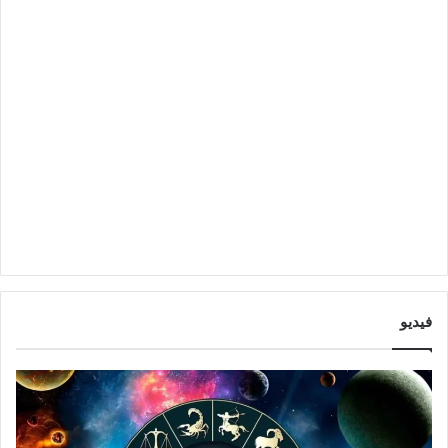
فيديو
ا
ت
ب
و
ر
ق
ا
ع