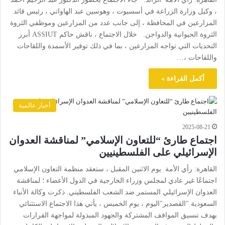
، وكيل وزارة الزراعة في أسسيوت ، وهوسين عبد الهاواتي ، رئيس قائد
المزارعين في المحافظة ، إلى جانب عدد من المزارعين وموظفي الثروة
الثروة الحيوانية والدواجن. خلال الاجتماع ، ناقش حاكم ASSIUT أبرز
التحديات التي تواجه المزارعين ، بما في ذلك توفير الأسمدة واللقاحات
واللقاحات ،…
أكمل القراءة »
أخبار عالمية
2025-08-21
اجتماع طارئ “للتعاون الإسلامي” لمناقشة العدوان
الإسرائيلي على الفلسطينيين
القاهرة: رأي الأمة يوم الاثنين المقبل ، ستعقد منظمة التعاون الإسلامي
اجتماعًا غير عادي لمجلس وزراء الخارجية في الدول الأعضاء ؛ لمناقشة
العدوان الإسرائيلي المستمر ضد الشعب الفلسطيني. ذكرت وكالة الأنباء
السعودية "القصدير"اليوم ، يوم الخميس ، يأتي هذا الاجتماع الاستثنائي
بهدف تنسيق المواقف المشتركة والجهود المبذولة لمواجهة القرارات