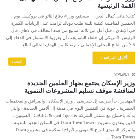
القمة الرئيسية
كتب: هاني كمال الدين سيجتمع وزراء دفاع الناتو في بروكسل يوم
الخميس لمناقشة كيفية تلبية طلب دونالد ترامب على الزيادات الكبيرة
في الإنفاق ، قبل أقل من ثلاثة أسابيع من قمة التحالف في لاهاي. قال
الرئيس الأمريكي إن حلفاء الناتو يجب أن يعززوا الاستثمار في الدفاع إلى
5 ٪ من الناتج المحلي الإجمالي ، ارتفاعًا من الهدف الحالي البالغ…
أكمل القراءة »
اقتصاد
2025-05-31
وزير الإسكان يجتمع بجهاز العلمين الجديدة
لمناقشة موقف تسليم المشروعات التنموية
المهندس. بدأ شريف إل شيربيني ، وزير الإسكان ، والمرافق والمجتمعات
الحضرية ، جولة في التفتيش اليوم في مدينة إل ألامين الجديدة ، والتي
بدأت باجتماع مع ممثلي الشركة & quot ؛ CSCEC & quot ؛ الصينيين ،
الذين ينفذون مشروع Dawn Town Towers في السكن الجديد للمدينة ،
والمركز التنفيذي للبرج الأيقوني والأبراج السكنية في مشروع Dawn
Town Towers…