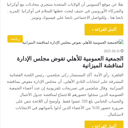
نقلا عن موقع أكسيوس أن الولايات المتحدة ستجري محادثات مع أوكرانيا
والشركاء الأوروبيين في جنيف لبحث خطتها للسلام في أوكرانيا. للمزيد :
تابعنا هنا ، وللتواصل الاجتماعي تابعنا علي فيسبوك وتويتر .
أكمل القراءة »
رياضة
2025-10-31
الجمعية العمومية للأهلي تفوض مجلس الإدارة
لمناقشة الميزانية
القاهرة: رأي الأمة أكد المستشار زكي شلجمي، رئيس اللجنة القضائية
المشرفة على انتخابات النادي الأهلي، أن مجلس الإدارة مفوض بمناقشة
الميزانية. وقال شلجمي في تصريحات تلفزيونية إن عدد أعضاء الجمعية
العمومية الذين سجلوا حضورهم للاجتماع لمناقشة جدول الأعمال
والحساب الختامي بلغ 320 عضوا فقط. وأوضح أن اللائحة تنص على
ضرورة حضور 50% من الأعضاء الذين أدلوا بأصواتهم في الانتخابات
لاستكمال…
أكمل القراءة »