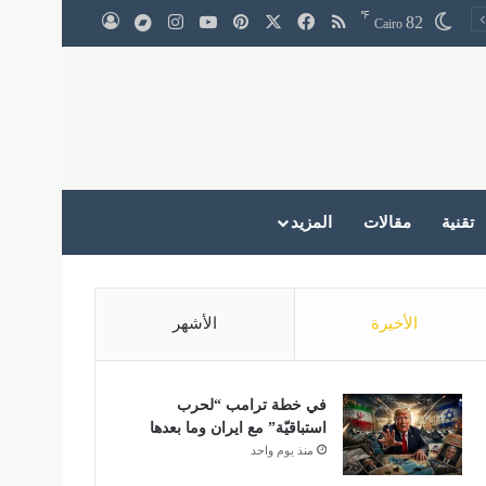
℉
‫X
فيسبوك
ملخص الموقع RSS
بينتيريست
‫YouTube
انستقرام
medium
82
تسجيل الدخول
Cairo
تقنية
مقالات
المزيد
الأخيرة
الأشهر
في خطة ترامب “لحرب
استباقيّة” مع ايران وما بعدها
منذ يوم واحد