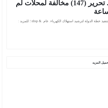
تنفيذا لقرار مجلس الوزراء.. تحرير (147) مخالفة لمحلات لم
في ضوء إصدار قرار مجلس الوزراء اتخاذ التدابير اللازمة لتنفيذ خطة الدولة لترشيد استهلاك الكهرباء. عام. & nbsp ؛ للمزيد :
حميل المزيد