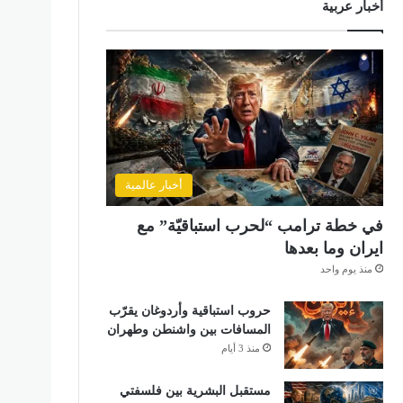
أخبار عربية
أخبار عالمية
في خطة ترامب “لحرب استباقيّة” مع
ايران وما بعدها
منذ يوم واحد
حروب استباقية وأردوغان يقرّب
المسافات بين واشنطن وطهران
منذ 3 أيام
مستقبل البشرية بين فلسفتي