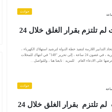
حوادث
تحرير “148” مخالفة لمحلات لم تلتزم بقرار الغلق خلال 24
 التدابير اللازمة لتنفيذ خطة الدولة لترشيد استهلاك الكهرباء ،
أسفرت جهود وزارة الوكالات الداخلية على مستوى الجمهورية ، في غضون 24 ساعة ، إلى تحرير “148” في انتهاك للمحلات
وعرضها على الادعاء العام. للمزيد : تابعنا هنا ، وللتواصل…
حوادث
تحرير (142) مخالفة لمحلات لم تلتزم بقرار الغلق خلال 24