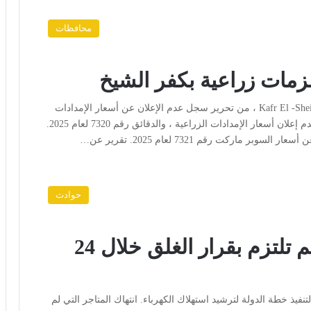
محافظات
مات زراعية بكفر الشيخ
القاهرة: رأي الأمة تمكنت حملات التوريد في الرياض ، Kafr El -Sheikh ، من تحرير سجل عدم الإعلان عن أسعار الإمدادات
الزراعية ، والمحادثات رقم 7319 لعام 2025 ، ومحضرات عدم إعلان أسعار الإمدادات الزراعية ، والدقائق رقم 7320 لعام 2025.
اركت رقم 7321 لعام 2025. تقرير عن…
حوادث
تحرير 156 مخالفة لمحلات لم تلتزم بقرار الغلق خلال 24
فيذ خطة الدولة لترشيد استهلاك الكهرباء. انتهاك المتاجر التي لم