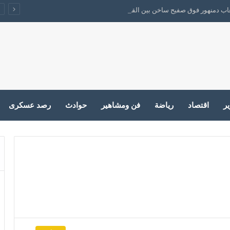
لعاب دمنهور فوق صفيح ساخن بين القدامي والجدد
ير
اقتصاد
رياضة
فن ومشاهير
حوادث
رصد عسكرى