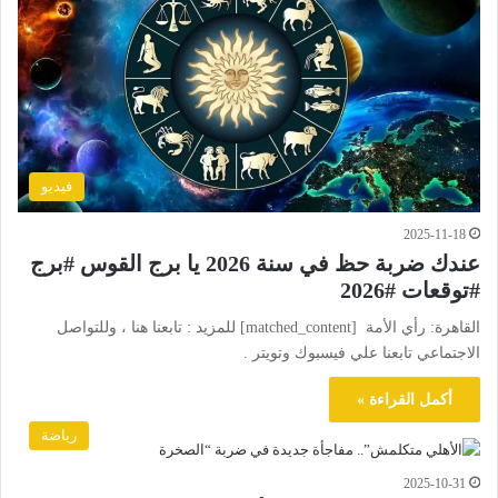
فيديو
2025-11-18
عندك ضربة حظ في سنة 2026 يا برج القوس #برج
#توقعات #2026
القاهرة: رأي الأمة [matched_content] للمزيد : تابعنا هنا ، وللتواصل
الاجتماعي تابعنا علي فيسبوك وتويتر .
أكمل القراءة »
رياضة
2025-10-31