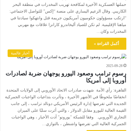
حملتها العسكرية الأخيرة لمكافحة تهريب المخدرات في منطقة البحر
الكاريبي. وقال الزعيم اليساري على منصة “إكس” للتواصل الاجتماعي:
“ارتكب مسؤولون حكوميون أمريكيون جريمة قتل وانتهكوا سيادتنا في
مياهنا الإقليمية. لم تكن للصياد أليخاندرو كارانزا علاقات مع مهربي
المخدرات وكان…
أكمل القراءة »
أخبار عالمية
2025-09-28
رسوم ترامب وصعود اليورو يوجهان ضربة لصادرات
أوروبا إلى أمريكا
القاهرة: رأي الأمة شهدت صادرات الاتحاد الأوروبي إلى الولايات المتحدة
انخفاضًا ملحوظًا في الأشهر الأخيرة ، وتأثرت بتداعيات الواجبات الجمركية
الجديدة التي تفرضها إدارة الرئيس الأمريكي دونالد ترامب ، إلى جانب
القيمة العالية لليورو مقابل الدولار ، والتي أثرت سلبًا على الميزان
التجاري الأوروبي. وفقا للشبكة "يورونو" أدت الأخبار ، وهي الواجبات
الجمركية العالية التي تفرضها واشنطن ، بالتوازي…