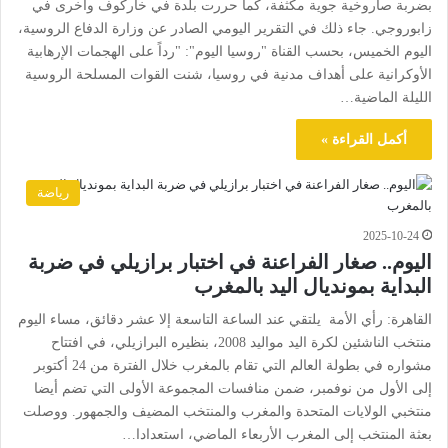
بضربة صاروخية جوية مكثفة، كما حررت بلدة في خاركوف وأخرى في
زابوروجي. جاء ذلك في التقرير اليومي الصادر عن وزارة الدفاع الروسية،
اليوم الخميس، بحسب القناة "روسيا اليوم": "رداً على الهجمات الإرهابية
الأوكرانية على أهداف مدنية في روسيا، شنت القوات المسلحة الروسية
الليلة الماضية…
أكمل القراءة »
رياضة
2025-10-24
اليوم.. صغار الفراعنة في اختبار برازيلي في ضربة
البداية بمونديال اليد بالمغرب
القاهرة: رأي الأمة يلتقي عند الساعة التاسعة إلا عشر دقائق، مساء اليوم
منتخب الناشئين لكرة اليد مواليد 2008، بنظيره البرازيلي، في افتتاح
مشواره في بطولة العالم التي تقام بالمغرب خلال الفترة من 24 أكتوبر
إلى الأول من نوفمبر، ضمن منافسات المجموعة الأولى التي تضم أيضا
منتخبي الولايات المتحدة والمغرب والمنتخب المضيف والجمهور. ووصلت
بعثة المنتخب إلى المغرب الأربعاء الماضي، استعدادا…