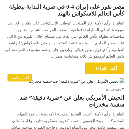
مصر تفوز على إيران 4-0 في ضربة البداية ببطولة
كأس العالم للاسكواش بالهند
القاهرة: رأي الأمة فاز المنتخب الوطني للإسكواش على نظيره الإيراني
بنتيجة 4-0، في المباراة الافتتاحية لمنتخب الفراعنة الشباب، ضمن
منافسات بطولة كأس العالم التي تقام في تشيناي خلال الفترة من 9 إلى
14 ديسمبر الجاري. وتضم قائمة المنتخب الوطني للإسكواش: إبراهيم
القباني، وآدم حول، ونور هيكل، وناردين جار. وتضم مجموعة الفراعنة في
كأس العالم للإسكواش ثلاثة منتخبات: مصر،…
أكمل القراءة »
أخبار عالمية
2025-12-05
الجيش الأمريكي يعلن عن “ضربة دقيقة” ضد
سفينة مخدرات
القاهرة: رأي الأمة أعلنت القيادة الجنوبية الأمريكية أن قوة المهام
المشتركة "الرمح الجنوبي" شنت "ضربة عسكرية دقيقة وقاتلة" على
متن سفينة كانت تبحر في المياه الدولية. وجاءت الضربة بتوجيه مباشر