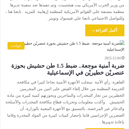
من وزير الحرب الأمريكي بيت هيجسيث، وتم تنفيذها ضد سفينة تديرها
منظمة مصنفة على القوائم الأمريكية كمنظمة إرهابية. للمزيد : تابعنا هنا ،
وللتواصل الاجتماعي تابعنا علي فيسبوك وتويتر .
أكمل القراءة »
حوادث
2025-12-04
ضربة أمنية موجعة.. ضبط 1.5 طن حشيش بحوزة
عنصريْن خطيريْن في الإسماعيلية
القاهرة: رأي الأمة سجلت الأجهزة الأمنية نجاحا كبيرا في مكافحة
الجريمة المنظمة من خلال إلقاء القبض على اثنين من المجرمين
الخطيرين من تجار المخدرات والمتاجرين وبحوزتهم كمية كبيرة من مادة
الحشيش. وأكدت معلومات وتحريات قطاع مكافحة المخدرات والأسلحة
والذخائر غير المرخصة، بالتنسيق مع الأجهزة المعنية بالوزارة، أن
العنصرين الإجراميين قاما بإحضار كميات كبيرة من المواد المخدرة وقاما
بإعادة تدويرها…