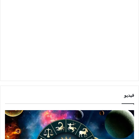
فيديو
ت
و
ق
ع