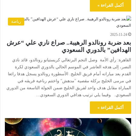
أكمل القراءة »
رياضة
2025-11-24
بعد ضربة رونالدو الرهيبة.. صراع ناري علي “عرش
الهدافين” بالدوري السعودي
القاهرة: رأي الأمة وصل النجم البرتغالي كريستيانو رونالدو، قائد نادي
النصر، إلى هدفه العاشر في الموسم الحالي بالدوري السعودي لكرة
القدم بعد مباراته أمام فريق الخليج. الأسطورة رونالدو يسجل هدفا رائعا
في مرمى الخليج بركلة مقصية "مدهش" واختتم رباعية فريقه في
المباراة مقابل هدف واحد لفريق الخليج ضمن الجولة التاسعة من الدوري
السعودي. وفيما يلي ترتيب هدافي الدوري السعودي…
أكمل القراءة »