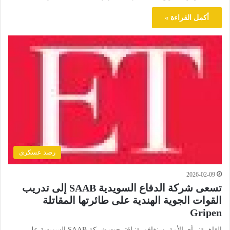
أكمل القراءة »
رصد عسكرى
2026-02-09
تسعى شركة الدفاع السويدية SAAB إلى تدريب
القوات الجوية الهندية على طائرتها المقاتلة
Gripen
القاهرة: رأي الأمة سنغافورة: اقترحت شركة SAAB السويدية على