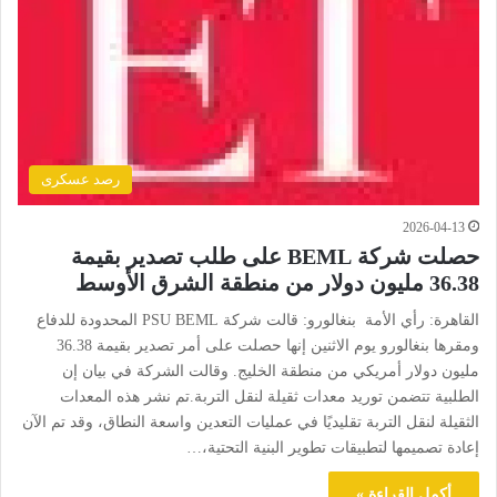
رصد عسكرى
2026-04-13
حصلت شركة BEML على طلب تصدير بقيمة
36.38 مليون دولار من منطقة الشرق الأوسط
القاهرة: رأي الأمة بنغالورو: قالت شركة PSU BEML المحدودة للدفاع
ومقرها بنغالورو يوم الاثنين إنها حصلت على أمر تصدير بقيمة 36.38
مليون دولار أمريكي من منطقة الخليج. وقالت الشركة في بيان إن
الطلبية تتضمن توريد معدات ثقيلة لنقل التربة.تم نشر هذه المعدات
الثقيلة لنقل التربة تقليديًا في عمليات التعدين واسعة النطاق، وقد تم الآن
إعادة تصميمها لتطبيقات تطوير البنية التحتية،…
أكمل القراءة »