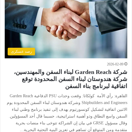
رصد عسكرى
2026-02-09
شركة Garden Reach لبناء السفن والمهندسين،
شركة هندوستان لبناء السفن المحدودة توقع
اتفاقية لبرنامج بناء السفن
القاهرة: رأي الأمة كولكاتا: وقعت وحدات PSU الدفاعية Garden Reach
Shipbuilders and Engineers وشركة هندوستان لبناء السفن المحدودة يوم
الاثنين اتفاقية لتشكيل كونسورتيوم يهدف إلى تنفيذ برنامج وطني لبناء
السفن واسع النطاق وذو أهمية استراتيجية، حسبما قال أحد المسؤولين.
وقال مسؤول GRSE في بيان إن الشراكة تتوخى بناء منصات بحرية
متقدمة ومن المتوقع أن تساهم في تعزيز البنية التحتية البحرية…