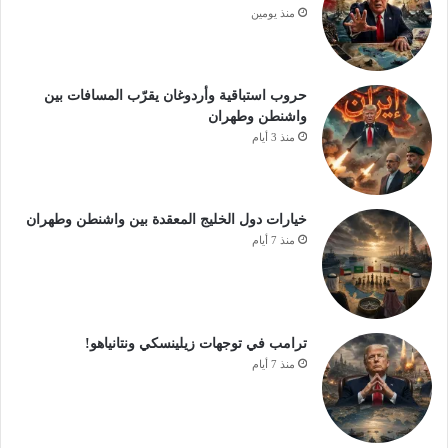
منذ يومين
حروب استباقية وأردوغان يقرّب المسافات بين
واشنطن وطهران
منذ 3 أيام
خيارات دول الخليج المعقدة بين واشنطن وطهران
منذ 7 أيام
ترامب في توجهات زيلينسكي ونتانياهو!
منذ 7 أيام