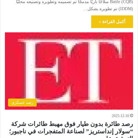
Battle (CQB) سلاحًا ناريًا مدمجًا تم تصميمه وتطويره وتصنيعه محليًا
(IDDM) تم تطويره بشكل…
أكمل القراءة »
رصد عسكرى
2025-12-16
رصد طائرة بدون طيار فوق مهبط طائرات شركة
“سولار إنداستريز” لصناعة المتفجرات في ناجبور؛