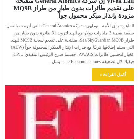
Vivek Lall إن شركة General Atomics منفتحة
على تقديم طائرات بدون طيار من طراز MQ9B
مزودة بإنذار مبكر محمول جواً
القاهرة: رأي الأمة نيودلهي: شركة General Atomics، التي أبرمت بالفعل
صفقة بقيمة 3 مليارات دولار مع الهند لتزويد 31 طائرة بدون طيار من
طراز Sea/SkyGuardian MQ9B، منفتحة على تقديم نسخة MQ9B للهند
التي سيتم إطلاقها قريبًا مع قدرات الإنذار المبكر المحمولة جواً (AEW)
كخيار لتحسين طائرات AWACS، حسبما صرح الرئيس التنفيذي لـ GA
فيفيك لال لصحيفة The Economic Times. يمثل…
أكمل القراءة »