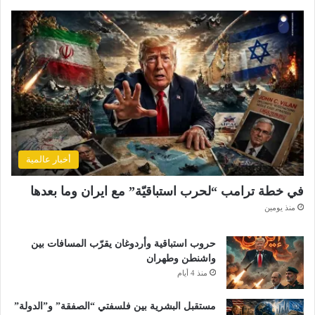
أخبار عالمية
في خطة ترامب “لحرب استباقيّة” مع ايران وما بعدها
منذ يومين
حروب استباقية وأردوغان يقرّب المسافات بين
واشنطن وطهران
منذ 4 أيام
مستقبل البشرية بين فلسفتي “الصفقة” و”الدولة”