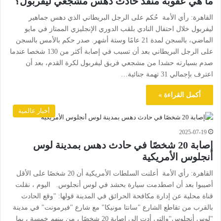
ما هي عقوبة منفذ حادث دهس مشجعي ليفربول؟
القاهرة: رأي الأمة حُكم على الرجل البريطاني الذي دهس جماهير
ليفربول خلال احتفال النادي بلقب الدوري الإنجليزي الممتاز في مايو
الماضي، بالسجن لمدة 21 عامًا وستة أشهر. صدر حكم بالأمس بالسجن
على الرجل البريطاني بعد أن تسبب في إصابة أكثر من 130 شخصا عندما
صدم بسيارته حشدا من مشجعي فريق ليفربول لكرة القدم، بعد أن
اعترف بإجمالي 31 تهمة جنائية…
أكمل القراءة »
أخبار عالمية
2025-07-19
إصابة 20 شخصًا في حادث دهس بمدينة لوس
أنجلوس الأمريكية
القاهرة: رأي الأمة أعلنت السلطات الأمريكية أن 20 شخصًا على الأقل
أصيبوا بعد أن اصطدمت سيارة بحشد في لوس أنجلوس. اليوم ، نقلت
قناة محلية عن إدارة مكافحة الحرائق في المدينة قولها: "وقع الحادث
بالقرب من تقاطع الشارع "سانتا مونيكا" مع شارع "فيرمونت" في مدينة
"لوس أنجلوس"والتي أدت إلى إصابة 20 شخصًا ، من بينهم خمسة ، بما