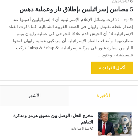
2025-05-07
5 مصابين إسرائيليين بإطلاق نار وعملية دهس
& nbsp ؛ ذكرت وسائل الإعلام الإسرائيلية أن 4 إسرائيليين أصيبوا عند
إصدار نقطة تفتيش رايهان في الضفة الغربية الشمالية. كما ذكرت القناة
الإسرائيلية 14 أن الجيش قدم علاجًا للجرحى في عملية رايهان ويتم
مطاردتهما. وأضافت القناة الإسرائيلية أن مرتكبي عملية رايهان فتحوا
النار من سيارة عبور في مركبة إسرائيلية. & nbsp ؛ & nbsp ؛ تركت
فلسطينية ، وجنود…
أكمل القراءة »
الأخيرة
الأشهر
مخرج الحل: الوصل بين مضيق هرمز ومذكرة
التفاهم
منذ 8 ساعات