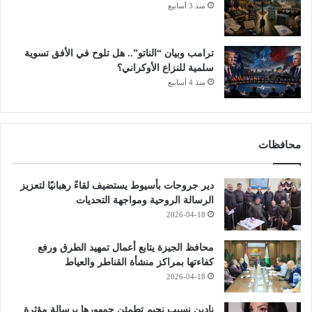
منذ 3 أسابيع
ترامب وبيان “الناتو”.. هل تلوح في الأفق تسوية
سلمية للنزاع الأوكراني؟
منذ 4 أسابيع
محافظات
دير جروحات بأسيوط يستضيف لقاءً رهبانيًا لتعزيز
الرسالة الروحية ومواجهة التحديات
2026-04-18
محافظ الجيزة يتابع أعمال تمهيد الطرق ورفع
كفاءتها بمراكز منشأة القناطر والعياط
2026-04-18
نادين نسيب نجيم تطمئن جمهورها برسالة مؤثرة