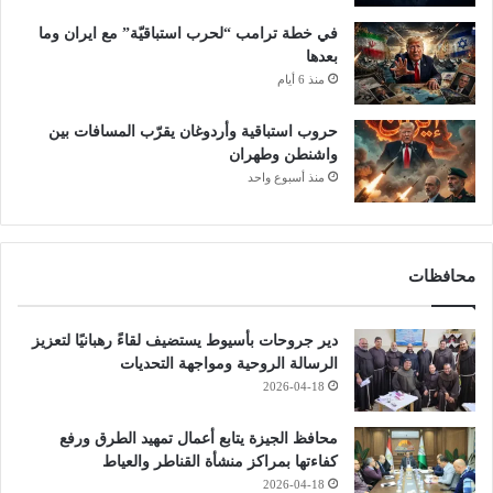
في خطة ترامب “لحرب استباقيّة” مع ايران وما
بعدها
منذ 6 أيام
حروب استباقية وأردوغان يقرّب المسافات بين
واشنطن وطهران
منذ أسبوع واحد
محافظات
دير جروحات بأسيوط يستضيف لقاءً رهبانيًا لتعزيز
الرسالة الروحية ومواجهة التحديات
2026-04-18
محافظ الجيزة يتابع أعمال تمهيد الطرق ورفع
كفاءتها بمراكز منشأة القناطر والعياط
2026-04-18