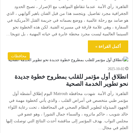
القاهرة: رأي الأمة عندما تتقاطع المواهب مع الإصرار ، تصبح الحدود
الجغرافية مجرد تفاصيل. ويتجسد هذا من قبل الفنان باهير آلوايهي ، الذي
هو صامد مع رحلة عالمية ، ووضع بصماته في جريمة القتل الأمريكية في
السفارة ، وهي علامة فارقة في مسيرته الفنية. لكن هذه الخطوة نحو
السينما العالمية ليست مجرد محطة عابرة في حياته المهنية ، بل تتويجا…
أكمل القراءة »
محافظات
2025-10-02
انطلاق أول مؤتمر للقلب بمطروح خطوة جديدة
نحو تطوير الخدمة الصحية
القاهرة: رأي الأمة شهدت محافظة Matrouh اليوم إطلاق أنشطة أول
مؤتمر طبي متخصص في أمراض القلب ، والذي يأتي كخطوة مهمة في
الجهود المبذولة لتطوير النظام الصحي في المحافظة ، تحت رعاية اللواء
خالد شويب ، حاكم ماتروه ، والسماء جمال الشورا ، وهو عضو في
مجلس النواب. يهدف المؤتمر إلى مناقشة أحدث النتائج التي توصلت إليها
العلم في مجال…