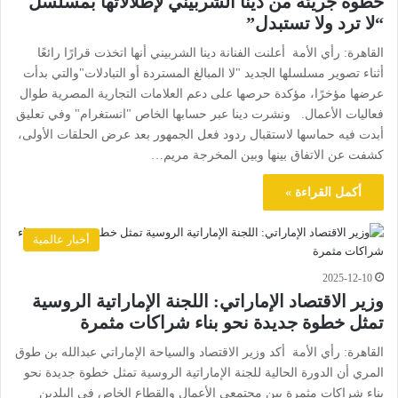
خطوة جريئة من دينا الشربيني لإطلالاتها بمسلسل
“لا ترد ولا تستبدل”
القاهرة: رأي الأمة أعلنت الفنانة دينا الشربيني أنها اتخذت قرارًا رائعًا
أثناء تصوير مسلسلها الجديد "لا المبالغ المستردة أو التبادلات"والتي بدأت
عرضها مؤخرًا، مؤكدة حرصها على دعم العلامات التجارية المصرية طوال
فعاليات الأعمال. ونشرت دينا عبر حسابها الخاص "انستغرام" وفي تعليق
أبدت فيه حماسها لاستقبال ردود فعل الجمهور بعد عرض الحلقات الأولى،
كشفت عن الاتفاق بينها وبين المخرجة مريم…
أكمل القراءة »
أخبار عالمية
2025-12-10
وزير الاقتصاد الإماراتي: اللجنة الإماراتية الروسية
تمثل خطوة جديدة نحو بناء شراكات مثمرة
القاهرة: رأي الأمة أكد وزير الاقتصاد والسياحة الإماراتي عبدالله بن طوق
المري أن الدورة الحالية للجنة الإماراتية الروسية تمثل خطوة جديدة نحو
بناء شراكات مثمرة بين مجتمعي الأعمال والقطاع الخاص في البلدين