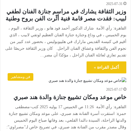
2025-07-31
وزير الثقافة يشارك في مراسم جنازة الفنان لطفي
لبيب: فقدت مصر قامة فنية أثْرت الفن بروح وطنية
القاهرة: رأي الأمة شارك الدكتور أحمد فود هانو ، وزير الثقافة ، اليوم ،
يوم الخميس ، في وداع وجنازة جنازة الفنان العظيم لوتفي لابيب ، الذي
أقيم في كنيسة القديس مارارك في هلييوبوليس ، بحضور عدد كبير من
نجوم الفن والثقافة وعشاق الفنان الراحل. كان وزير الثقافة حريصًا على
تقديم تعازي لعائلة الفنان الراحل ، مؤكدًا أن مصر…
أكمل القراءة »
فن ومشاهير
2025-07-17
خاص موعد ومكان تشييع جنازة والدة هند صبري
القاهرة: رأي الأمة 11:26 ص الخميس 17 يوليه 2025 كتب-مصطفى
حمزة: استقرت أسرة الفنانة هند صبري، على موعد ومكان تشييع جنازة
والدتها الراحلة، السيدة دالندا القلعي، بعد وفاتها صباح اليوم الخميس
وقال مصدر مقرب من الفنانة هند صبري، في تصريح خاص لـ”مصراوي”: