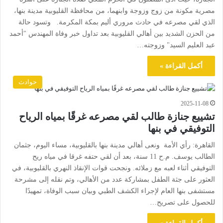
مصرية مكونة من زوج وزوجة وابنهما، من محافظة القليوبية مدينة بنها،
الذي لقي مصرعه في حادث مروري أليم بمكة المكرمة. وتسود حالة
من الحزن الشديد بين أهالي القليوبية بعد تداول خبر وفاة المهندس "أحمد
عبد العليم السيد" وزوجته…
أكمل القراءة »
حوادث
2025-11-08
تشييع جنازة طالب لقي مصرعه غرقًا بمياه الرياح
التوفيقي في بنها
القاهرة: رأي الأمة ونعى أهالي مدينة بنها بالقليوبية، مساء اليوم، جثمان
الطالب يوسف. م.ح 11 سنة، بعد أن لقي حتفه غرقا في مياه ريح
التوفيقي أثناء لعبه مع زملائه. ونجحت قوات الإنقاذ النهري بالقليوبية، في
العثور على جثة الطفل بمشاركة عدد من الأهالي، وتم نقله إلى مشرحة
مستشفى بنها العام لإجراء الكشف الطبي وبيان سبب الوفاة، تمهيدًا
للحصول على تصريح…