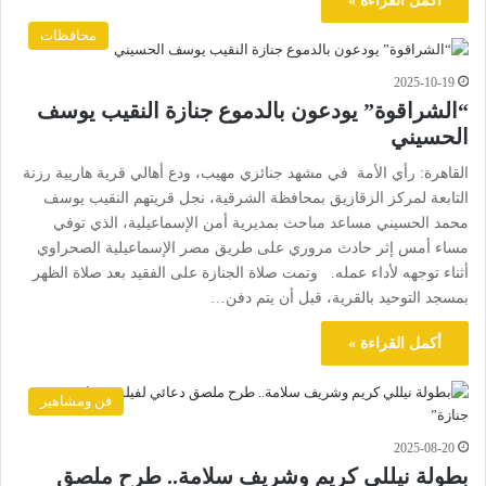
أكمل القراءة »
محافظات
2025-10-19
“الشراقوة” يودعون بالدموع جنازة النقيب يوسف
الحسيني
القاهرة: رأي الأمة في مشهد جنائزي مهيب، ودع أهالي قرية هاريية رزنة
التابعة لمركز الزقازيق بمحافظة الشرقية، نجل قريتهم النقيب يوسف
محمد الحسيني مساعد مباحث بمديرية أمن الإسماعيلية، الذي توفي
مساء أمس إثر حادث مروري على طريق مصر الإسماعيلية الصحراوي
أثناء توجهه لأداء عمله. وتمت صلاة الجنازة على الفقيد بعد صلاة الظهر
بمسجد التوحيد بالقرية، قبل أن يتم دفن…
أكمل القراءة »
فن ومشاهير
2025-08-20
بطولة نيللي كريم وشريف سلامة.. طرح ملصق