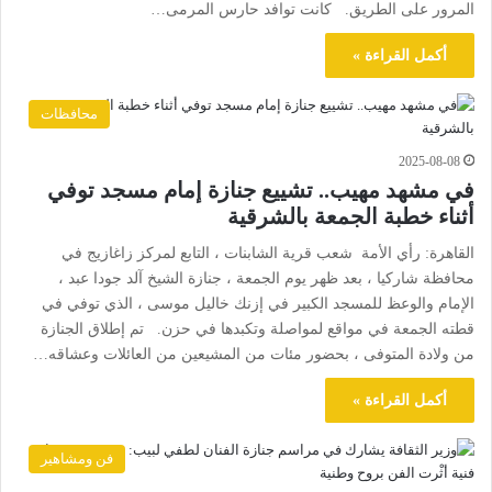
المرور على الطريق. كانت توافد حارس المرمى…
أكمل القراءة »
محافظات
2025-08-08
في مشهد مهيب.. تشييع جنازة إمام مسجد توفي
أثناء خطبة الجمعة بالشرقية
القاهرة: رأي الأمة شعب قرية الشابنات ، التابع لمركز زاغازيج في
محافظة شاركيا ، بعد ظهر يوم الجمعة ، جنازة الشيخ آلد جودا عبد ،
الإمام والوعظ للمسجد الكبير في إزنك خاليل موسى ، الذي توفي في
قطته الجمعة في مواقع لمواصلة وتكبدها في حزن. تم إطلاق الجنازة
من ولادة المتوفى ، بحضور مئات من المشيعين من العائلات وعشاقه…
أكمل القراءة »
فن ومشاهير