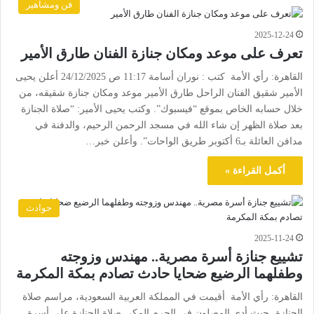
فن ومشاهير
2025-12-24
تعرف على موعد ومكان جنازة الفنان طارق الأمير
القاهرة: رأي الأمة كتب : نوران أسامة 11:17 ص 24/12/2025 أعلن يحيى
الأمير شقيق الفنان الراحل طارق الأمير موعد ومكان جنازة شقيقه، من
خلال حسابه الخاص بموقع “فيسبوك”. وكتب يحيى الأمير: “صلاة الجنازة
بعد صلاة الظهر إن شاء الله في مسجد الرحمن الرحيم، والدفنة في
مدافن العائلة بـ6 أكتوبر طريق الواحات”. وأعلن خبر…
أكمل القراءة »
حوادث
2025-11-24
تشييع جنازة أسرة مصرية.. مهندس وزوجته
وطفلهما الرضيع ضحايا حادث تصادم بمكة المكرمة
القاهرة: رأي الأمة أقيمت في المملكة العربية السعودية، مراسم صلاة
الجنازة، حيث أدى المصلون في الحرم المكي صلاة الجنازة على أسرة