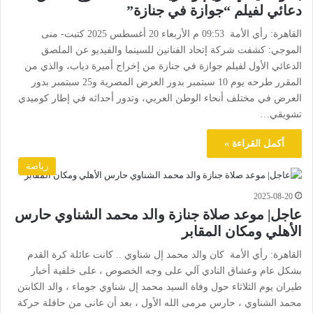
دعائي لفيلم “جوازة في جنازة”
القاهرة: رأي الأمة 09:53 م الأربعاء 20 أغسطس 2025 كتبت- منى
الموجي: كشفت شركة إتحاد الفنانين للسينما والفيديو عن الملصق
الدعائي الأول لفيلم جوازة في جنازة من إخراج أميرة دياب، والذي من
المقرر طرحه يوم 10 سبتمبر بدور العرض المصرية و25 سبتمبر بدور
العرض في مختلف أنحاء الوطن العربي، وتدور أحداثه في إطار كوميدي
تشويقي…
أكمل القراءة »
رياضة
2025-08-20
عاجل| موعد صلاة جنازة والد محمد الشناوي حارس
الأهلي ومكان المقابر
القاهرة: رأي الأمة كان والد محمد إل شناوي .. كانت عائلة كرة القدم
بشكل عام وعشاق النادي آلي على وجه الخصوص ، على خلفية أخبار
طيران يوم الثلاثاء حول وفاة السيد محمد إل شناوي جوماء ، والد الكابتن
محمد الشناوي ، حارس مرمى الله الأول ، بعد أن عانى من حافلة حركة