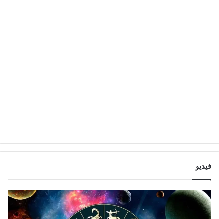
فيديو
ا
ت
ب
و
ر
ق