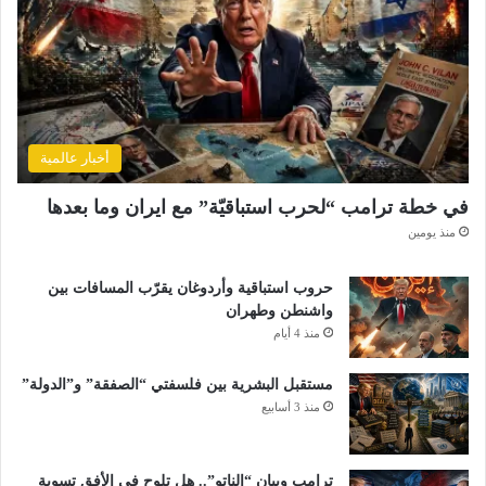
أخبار عالمية
في خطة ترامب “لحرب استباقيّة” مع ايران وما بعدها
منذ يومين
حروب استباقية وأردوغان يقرّب المسافات بين
واشنطن وطهران
منذ 4 أيام
مستقبل البشرية بين فلسفتي “الصفقة” و”الدولة”
منذ 3 أسابيع
ترامب وبيان “الناتو”.. هل تلوح في الأفق تسوية