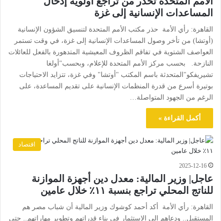
الأمم المتحدة تحذر من تراجع أولوية إدخال
المساعدات الإنسانية إلى غزة
القاهرة: رأي الأمة حذر مكتب الأمم المتحدة لتنسيق الشؤون الإنسانية
(أوتشا) من تأخر وصول المساعدات الإنسانية إلى غزة، في وقت تستمر
العواصف الشتوية في تفاقم الظروف المعيشية المتدهورة بالفعل للعائلات
النازحة. بحسب مركز الأمم المتحدة للإعلام، وبحسب"أولغا
تشيريفكو"المتحدثة باسم المكتب "أوتشا" وفي غزة، تتزايد الاحتياجات
بوتيرة أسرع من قدرة المنظمات الإنسانية على تقديم المساعدة، على
الرغم من الجهود المتواصلة…
أكمل القراءة »
اقتصاد
2025-12-16
عاجل| وزير المالية: معدل دين أجهزة الموازنة
للناتج المحلي تراجع بنسبة ١١٪ خلال عامين
القاهرة: رأي الأمة أكد أحمد كوشوك وزير المالية أن شباب مصر هم
المستقبل.. ودعاهم إلى الاستثمار في بناء قدراتهم وتطوير مهاراتهم.. حتى