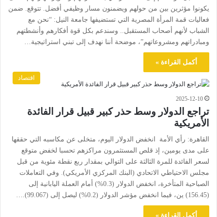
يكونوا مؤثرين بين من حولهم ويضمنون مسار وظيفي أفضل. تتوقع. ضمن
فعاليات قمة المرأة المصرية التي تستضيفها جامعة النيل: “نحن مع
الشباب لأنهم أصحاب المستقبل.. وسندعم بكل قوة أفكارهم وأنشطتهم
ومبادراتهم ومشروعاتهم”، موضحة أننا نهدف إلى تبني استراتيجية…
أكمل القراءة »
اقتصاد
2025-12-10
تراجع الدولار وسط حذر كبير قبيل قرار الفائدة
الأمريكية
القاهرة: رأي الأمة انخفض الدولار اليوم، متخلى عن مكاسبه التي حققها
على مدى يومين، إذ قلص المستثمرون مراكزهم تحسبا لخفض متوقع
لسعر الفائدة للمرة الثالثة على التوالي بمقدار ربع نقطة مئوية من قبل
مجلس الاحتياطي الاتحادي (البنك المركزي الأمريكي). وفي التعاملات
الصباحية المتأخرة، انخفض الدولار (0.3%) أمام العملة اليابانية إلى
(156.45) ين، فيما انخفض مؤشر الدولار (0.2%) ليصل إلى (99.067).…
أكمل القراءة »