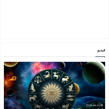
فيديو
ا
ت
ب
و
ر
ق
ا
ع
ج
ا
ت
ت
ش
ا
ه
ل
د
ا
2026-04-14