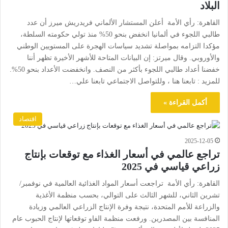
البلاد
القاهرة: رأي الأمة أعلن المستشار الألماني فريدريش ميرز أن عدد
طالبي اللجوء في ألمانيا انخفض بنحو 50% منذ تولي حكومته السلطة،
مؤكدا التزامه بمواصلة تشديد سياسات الهجرة على المستويين الوطني
والأوروبي. وقال ميرتز: إن البيانات المتاحة للأشهر الأخيرة تظهر أننا
خفضنا أعداد طالبي اللجوء بأكثر من النصف. وانخفضت الأعداد بنحو 50%.
للمزيد : تابعنا هنا ، وللتواصل الاجتماعي تابعنا علي…
أكمل القراءة »
اقتصاد
2025-12-05
تراجع عالمي في أسعار الغذاء مع توقعات بإنتاج
زراعي قياسي في 2025
القاهرة: رأي الأمة تراجعت أسعار المواد الغذائية العالمية في نوفمبر/
تشرين الثاني، للشهر الثالث على التوالي، بحسب منظمة الأغذية
والزراعة للأمم المتحدة، نتيجة وفرة الإنتاج الزراعي العالمي وزيادة
المنافسة بين المصدرين. ورفعت منظمة الفاو توقعاتها لإنتاج الحبوب عام