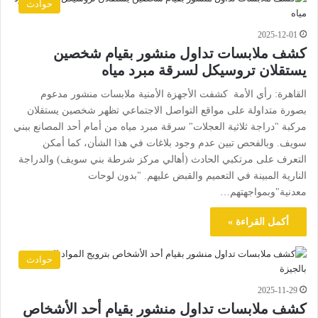
حوادث
2025-12-01
كشف ملابسات تداول منشور بقيام شخصين
يستقلان تروسيكل لسرقة مبرد مياه
القاهرة: رأي الأمة كشفت الأجهزة الأمنية ملابسات منشور مدعوم
بصورة متداولة على مواقع التواصل الاجتماعي تظهر شخصين يستقلان
مركبة "دراجة ثلاثية العجلات" سرقة مبرد مياه من أمام أحد المصانع ببني
سويف. وبالفحص تبين عدم وجود بلاغات في هذا الشأن، كما أمكن
التعرف على مرتكبي الحادث (أهالي مركز شرطة بني سويف) والدراجة
النارية المبينة في التعميم والقبض عليهم. "بدون لوحات
معدنية"وبمواجهتهم…
أكمل القراءة »
حوادث
2025-11-29
كشف ملابسات تداول منشور بقيام أحد الأشخاص