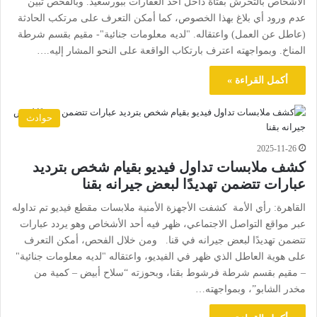
الأشخاص بالتحرش بفتاة داخل أحد العقارات ببورسعيد. وبالفحص تبين
عدم ورود أي بلاغ بهذا الخصوص، كما أمكن التعرف على مرتكب الحادثة
(عاطل عن العمل) واعتقاله. "لديه معلومات جنائية"- مقيم بقسم شرطة
المناخ. وبمواجهته اعترف بارتكاب الواقعة على النحو المشار إليه.…
أكمل القراءة »
حوادث
2025-11-26
كشف ملابسات تداول فيديو بقيام شخص بترديد
عبارات تتضمن تهديدًا لبعض جيرانه بقنا
القاهرة: رأي الأمة كشفت الأجهزة الأمنية ملابسات مقطع فيديو تم تداوله
عبر مواقع التواصل الاجتماعي، ظهر فيه أحد الأشخاص وهو يردد عبارات
تتضمن تهديدًا لبعض جيرانه في قنا. ومن خلال الفحص، أمكن التعرف
على هوية العاطل الذي ظهر في الفيديو، واعتقاله "لديه معلومات جنائية"
– مقيم بقسم شرطة فرشوط بقنا، وبحوزته “سلاح أبيض – كمية من
مخدر الشابو”، وبمواجهته…