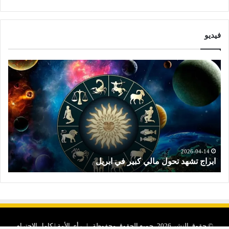
فيديو
ا
ت
ب
و
ر
ق
ا
ع
ج
ا
ت
ت
ش
ا
ه
ل
د
ا
2026-04-14
ابراج تشهد تحول مالي كبير في ابريل
ت
ت
ب
ح
ر
و
ا
ل
ج
م
ا
ا
ل
© حقوق النشر 2026، جميع الحقوق محفوظة | رأى الأمة | كامل الاحترام
ل
ن