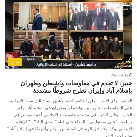
مصر
2026-04-11
خبير: لا تقدم في مفاوضات واشنطن وطهران
بإسلام آباد وإيران تطرح شروطًا مشددة
القاهرة: رأي الأمة علق الدكتور احمد لاشين أستاذ الدراسات الإيرانية،
على المفاوضات الجارية بين واشنطن وطهران في إسلام آباد لوقف
الحرب. وقال لاشين في مداخلة هاتفية مع الإعلامي أحمد موسى في
برنامجه “على مسئوليتي ” المذاع على قناة ” صدى البلد”، :” الإعلام
الإيراني يؤكد بدء تبادل الرسائل الفنية بين إيران وأمريكا في إسلام آباد “.
وتابع أحمد لاشين…