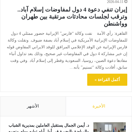
2026-04-11
إيران تنفي دعوة 4 دول لمفاوضات إسلام آباد..
وترقب لجلسات محادثات مرتقبة بين طهران
وواشنطن
القاهرة: رأي الأمة نفت وكالة “فارس” الإيرانية حضور ممثلي 4 دول
للمفاوضات الإيرانية الأمريكية في إسلام آباد بصفة ضيوف. ونقلت وكالة
فارس الإيرانية عن الوفد الإعلامي المرافق للوفد الايراني المفاوض قوله
إن خبر مشاركة 4 دول في المفاوضات غير صحيح، وذلك بعد تداول أنباء
مفادها دعوة الصين، روسيا، السعودية وقطر إلى إسلام آباد. وفي وقت
سابق، أفادت وكالة “تسنيم” بأنه…
أكمل القراءة »
الأخيرة
الأشهر
د. أيمن الجمال يستقبل العاملين بمديرية الشباب
والرياضة بالبحيرة في أول أيام توليه مهام منصبه