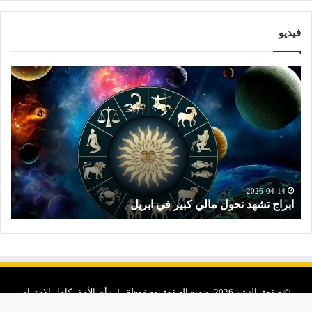
فيديو
ا
ت
ب
و
ر
ق
ا
ع
ج
ا
ت
ت
ش
ا
ه
ل
د
ا
2026-04-14
ابراج تشهد تحول مالي كبير في ابريل
ت
ت
ب
ح
ر
و
ا
ل
ج
م
ا
ا
ل
© حقوق النشر 2026، جميع الحقوق محفوظة | رأى الأمة | كامل الاحترام
ل
ن
ي
ص