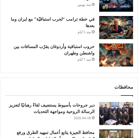
منذ يومين
في خطة ترامب “لحرب استباقيّة” مع ايران وما
بعدها
منذ 5 أيام
حروب استباقية وأردوغان يقرّب المسافات بين
واشنطن وطهران
منذ 7 أيام
محافظات
دير جروحات بأسيوط يستضيف لقاءً رهبانيًا لتعزيز
الرسالة الروحية ومواجهة التحديات
2026-04-18
محافظ الجيزة يتابع أعمال تمهيد الطرق ورفع