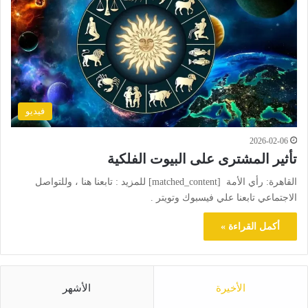
فيديو
2026-02-06
تأثير المشترى على البيوت الفلكية
القاهرة: رأي الأمة [matched_content] للمزيد : تابعنا هنا ، وللتواصل
الاجتماعي تابعنا علي فيسبوك وتويتر .
أكمل القراءة »
الأخيرة
الأشهر