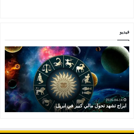
فيديو
ا
ت
ب
و
ر
ق
ا
ع
ج
ا
ت
ت
ش
ا
ه
ل
د
ا
2026-04-14
ابراج تشهد تحول مالي كبير في ابريل
ت
ت
ب
ح
ر
و
ا
ل
ج
م
ا