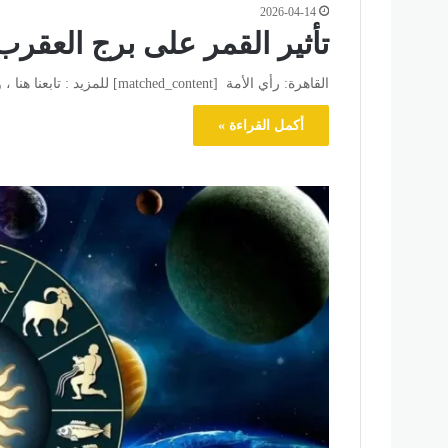
2026-04-14
تأثير القمر على برج العقرب
القاهرة: رأي الأمة [matched_content] للمزيد : تابعنا هنا ، وللتواصل الاجتماعي تابعنا علي فيسبوك وتويتر .
أكمل القراءة »