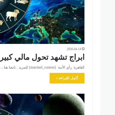
2026-04-14
ابراج تشهد تحول مالي كبير
القاهرة: رأي الأمة [matched_content] للمزيد : تابعنا هنا ، وللتواصل الاجتماعي تابعنا علي فيسبوك وتويتر .
أكمل القراءة »