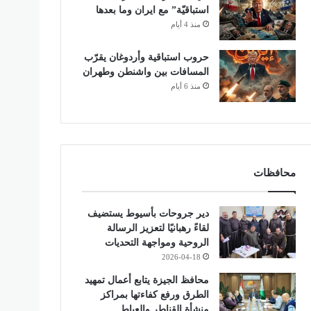
استباقيّة” مع ايران وما بعدها
منذ 4 أيام
حروب استباقية وأردوغان يقرّب
المسافات بين واشنطن وطهران
منذ 6 أيام
محافظات
دير جروحات بأسيوط يستضيف
لقاءً رهبانيًا لتعزيز الرسالة
الروحية ومواجهة التحديات
2026-04-18
محافظ الجيزة يتابع أعمال تمهيد
الطرق ورفع كفاءتها بمراكز
منشأة القناطر والعياط