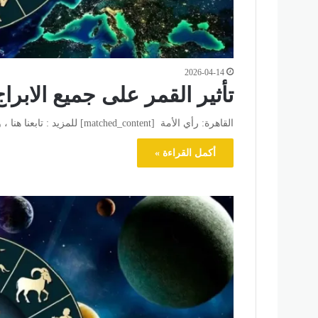
2026-04-14
تأثير القمر على جميع الابراج
القاهرة: رأي الأمة [matched_content] للمزيد : تابعنا هنا ، وللتواصل الاجتماعي تابعنا علي فيسبوك وتويتر .
أكمل القراءة »