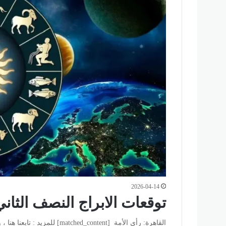
2026-04-14
توقعات الابراج النصف الثان
القاهرة: رأي الأمة [matched_content] للمزيد : تابعنا هنا ، وللتواصل الاجتماعي تابعنا علي فيسبوك وتويتر .