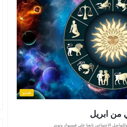
فيديو
ي من ابريل