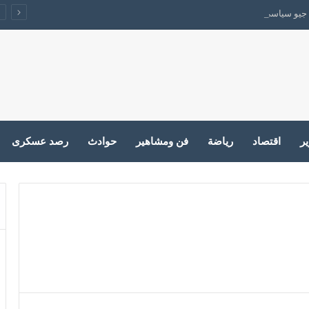
جيو سياسي يقفل الباب على الحرب
ير
اقتصاد
رياضة
فن ومشاهير
حوادث
رصد عسكرى