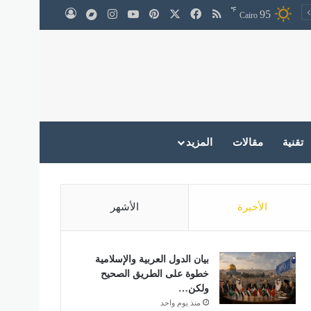
℉
‫X
فيسبوك
ملخص الموقع RSS
بينتيريست
‫YouTube
انستقرام
medium
95
تسجيل الدخول
Cairo
تقنية
مقالات
المزيد
الأخيرة
الأشهر
بيان الدول العربية والإسلامية
خطوة على الطريق الصحيح
ولكن…
منذ يوم واحد