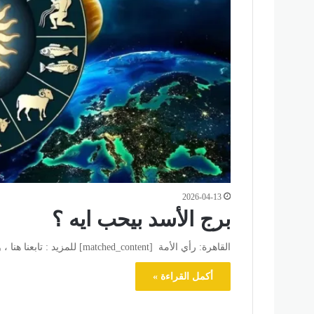
2026-04-13
برج الأسد بيحب ايه ؟
القاهرة: رأي الأمة [matched_content] للمزيد : تابعنا هنا ، وللتواصل الاجتماعي تابعنا علي فيسبوك وتويتر .
أكمل القراءة »