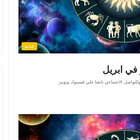
فيديو
 في ابريل