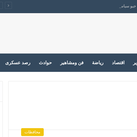
جيو سياسي يقفل الباب على الحرب
ير
اقتصاد
رياضة
فن ومشاهير
حوادث
رصد عسكرى
محافظات