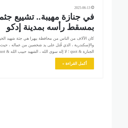
2025-06-13
في جنازة مهيبة.. تشييع جثم
بمسقط رأسه بمدينة إدكو
كان الآلاف من الناس من محافظة بيهرا هي جثة شهيد الخيان
والإسكندرية ، الذي قُتل على يد شخصين من عماله ، حيث يتن
الجنازة & quot ؛ لا إله سوى الله ، الشهيد حبيب الله & quot ؛…
أكمل القراءة »