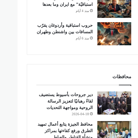
استباقيّة” مع ايران وما بعدها
منذ 4 أيام
حروب استباقية وأردوغان يقرّب
المسافات بين واشنطن وطهران
منذ 6 أيام
محافظات
دير جروحات بأسيوط يستضيف
لقاءً رهبانيًا لتعزيز الرسالة
الروحية ومواجهة التحديات
2026-04-18
محافظ الجيزة يتابع أعمال تمهيد
الطرق ورفع كفاءتها بمراكز
منشأة القناطر والعياط