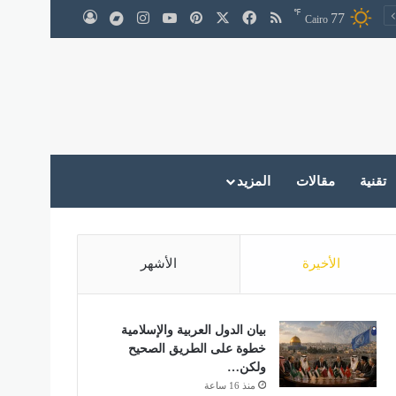
℉
‫X
فيسبوك
ملخص الموقع RSS
بينتيريست
‫YouTube
انستقرام
medium
77
تسجيل الدخول
Cairo
تقنية
مقالات
المزيد
الأخيرة
الأشهر
بيان الدول العربية والإسلامية
خطوة على الطريق الصحيح
ولكن…
منذ 16 ساعة