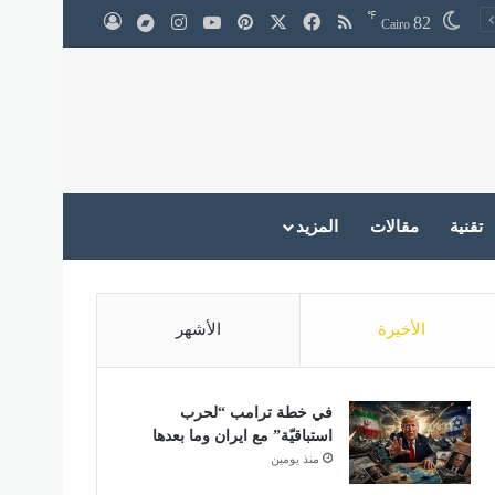
℉
‫X
فيسبوك
ملخص الموقع RSS
بينتيريست
‫YouTube
انستقرام
medium
82
تسجيل الدخول
Cairo
تقنية
مقالات
المزيد
الأخيرة
الأشهر
في خطة ترامب “لحرب
استباقيّة” مع ايران وما بعدها
منذ يومين