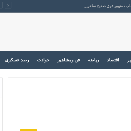
لعاب دمنهور فوق صفيح ساخن بين القدامي والجدد
ير
اقتصاد
رياضة
فن ومشاهير
حوادث
رصد عسكرى