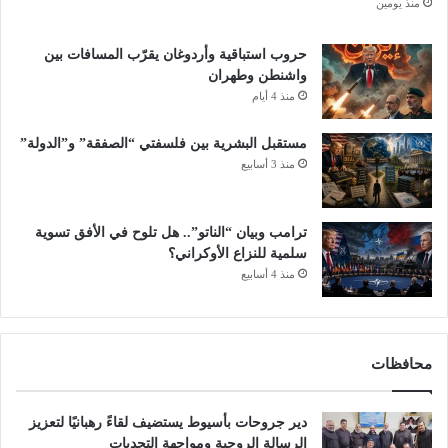
منذ يومين
حروب استباقية وأردوغان يقرّب المسافات بين
واشنطن وطهران
منذ 4 أيام
مستقبل البشرية بين فلسفتي “الصفقة” و”الدولة”
منذ 3 أسابيع
ترامب وبيان “الناتو”.. هل تلوح في الأفق تسوية
سلمية للنزاع الأوكراني؟
منذ 4 أسابيع
محافظات
دير جروحات بأسيوط يستضيف لقاءً رهبانيًا لتعزيز
الرسالة الروحية ومواجهة التحديات