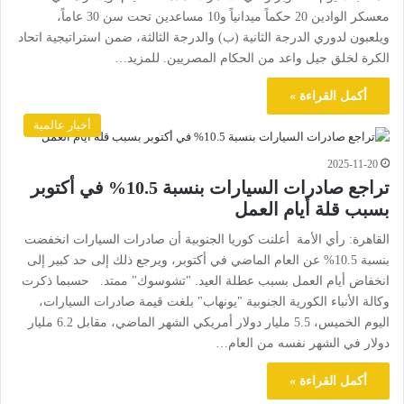
معسكر الوادين 20 حكماً ميدانياً و10 مساعدين تحت سن 30 عاماً،
ويلعبون لدوري الدرجة الثانية (ب) والدرجة الثالثة، ضمن استراتيجية اتحاد
الكرة لخلق جيل واعد من الحكام المصريين. للمزيد…
أكمل القراءة »
أخبار عالمية
2025-11-20
تراجع صادرات السيارات بنسبة 10.5% في أكتوبر
بسبب قلة أيام العمل
القاهرة: رأي الأمة أعلنت كوريا الجنوبية أن صادرات السيارات انخفضت
بنسبة 10.5% عن العام الماضي في أكتوبر، ويرجع ذلك إلى حد كبير إلى
انخفاض أيام العمل بسبب عطلة العيد. "تشوسوك" ممتد. حسبما ذكرت
وكالة الأنباء الكورية الجنوبية "يونهاب" بلغت قيمة صادرات السيارات،
اليوم الخميس، 5.5 مليار دولار أمريكي الشهر الماضي، مقابل 6.2 مليار
دولار في الشهر نفسه من العام…
أكمل القراءة »