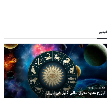
فيديو
ت
و
ق
ع
ا
ت
ا
ل
ا
2026-04-14
توقعات الابراج النصف الثاني من ابريل
ب
ر
ا
ج