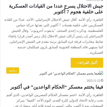
جيش الاحتلال يسرح عددا من القيادات العسكرية
على خلفية هجوم 7 أكتوبر
القاهرة: رأي الأمة أقال جيش الاحتلال الإسرائيلي، الأحد، عددًا من القادة
العسكريين على خلفية هجمات 7 أكتوبر التي نفذتها حركة حماس
الفلسطينية. وذكرت إحدى الصحف "يديعوت أحرونوت" وقال الجيش
الإسرائيلي إن رئيس أركان جيش الاحتلال إيال زمير أصدر قرارا بإعفاء
ضابط مخابرات فرقة غزة السابق برتبة مقدم في الجيش الإسرائيلي،
كما سينهي قائد المنطقة الجنوبية السابق يارون فينكلمان خدمته
العسكرية…
أكمل القراءة »
رياضة
2025-11-23
فيفا يختتم معسكر “الحكام الواعدين” في أكتوبر
القاهرة: رأي الأمة اختتم معسكر الحكام المصريين الواعدين، الذي أقيم
تحت رعاية الاتحاد الدولي لكرة القدم، اليوم الأحد "الفيفا" بمركز
المنتخبات يوم 6 أكتوبر والتي استمرت لمدة ثلاثة أيام. ويشارك في