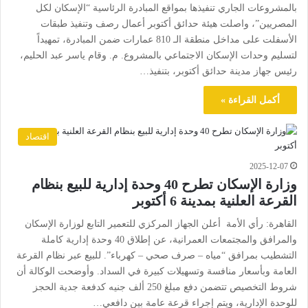
بالمشروعات الجاري تنفيذها بمواقع المبادرة الرئاسية “الإسكان لكل
المصريين”، واصلت هيئة حدائق أكتوبر أعمال رصف وتنفيذ طبقات
الأسفلت على مداخل منطقة الـ 810 عمارات ضمن المبادرة، تمهيداً
لتسليم وحدات الإسكان الاجتماعي بالمشروع. م. وقام ياسر عبد الحليم،
رئيس جهاز مدينة حدائق أكتوبر، بتنفيذ…
أكمل القراءة »
اقتصاد
2025-12-07
وزارة الإسكان تطرح 40 وحدة إدارية للبيع بنظام
القرعة العلنية بمدينة 6 أكتوبر
القاهرة: رأي الأمة أعلن الجهاز المركزي للتعمير التابع لوزارة الإسكان
والمرافق والمجتمعات العمرانية، عن إطلاق 40 وحدة إدارية كاملة
التشطيب بمرافق “مياه – صرف صحي – كهرباء”. للبيع عبر نظام القرعة
العامة وبأسعار منافسة وتسهيلات كبيرة في السداد. وأوضحت الوكالة أن
شروط التخصيص تتضمن دفع مبلغ 250 ألف جنيه كدفعة جدية الحجز
للوحدة الإدارية، ويتم إجراء قرعة عامة بين دافعي…