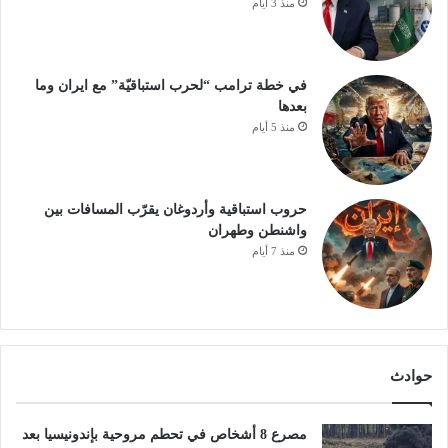
منذ 3 أيام
في خطة ترامب “لحرب استباقيّة” مع ايران وما
بعدها
منذ 5 أيام
حروب استباقية وأردوغان يقرّب المسافات بين
واشنطن وطهران
منذ 7 أيام
حوادث
مصرع 8 أشخاص في تحطم مروحية بإندونيسيا بعد