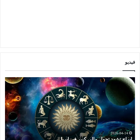
فيديو
ا
ت
ب
و
ر
ق
ا
ع
ج
ا
ت
ت
ش
ا
ه
ل
د
ا
2026-04-14
ابراج تشهد تحول مالي كبير في ابريل
ت
ت
ب