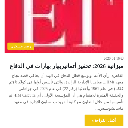
رصد عسكرى
2026-01-16
ميزانية 2026: تحفيز أتمانيربهار بهارات في الدفاع
القاهرة: رأي الأمة وبوسع قطاع الدفاع في الهند أن يحاكي قصة نجاح
معهد IIMs ــ معاهدنا الإدارية الرائدة، والتي تأسس أولها في كولكاتا (ثم
كلكتا) في عام 1961 وأحدثها (رقم 22) في عام 2025 في جواهاتي.
والحقيقة المثيرة للاهتمام هي أن المؤسسة الأولى، أي IIM Calcutta، تم
تأسيسها من خلال التعاون مع كلية ألفريد ب. سلون للإدارة في معهد
ماساتشوستس…
أكمل القراءة »