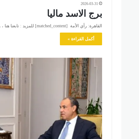
2026-03-31
برج الاسد ماليا
القاهرة: رأي الأمة [matched_content] للمزيد : تابعنا هنا ، وللتواصل الاجتماعي تابعنا علي فيسبوك وتويتر .
أكمل القراءة »