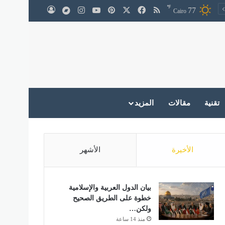
℉
‫X
فيسبوك
ملخص الموقع RSS
بينتيريست
‫YouTube
انستقرام
medium
77
تسجيل الدخول
Cairo
تقنية
مقالات
المزيد
الأخيرة
الأشهر
بيان الدول العربية والإسلامية
خطوة على الطريق الصحيح
ولكن…
منذ 14 ساعة