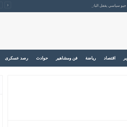
جيو سياسي يقفل الباب على الحرب
ير
اقتصاد
رياضة
فن ومشاهير
حوادث
رصد عسكرى