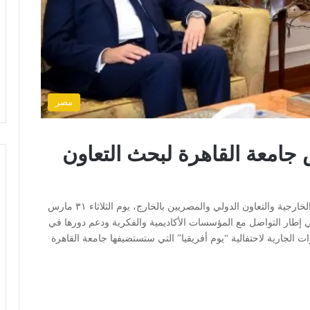
مصر
 جامعة القاهرة لبحث التعاون
القاهرة: رأي الأمة استقبل الدكتور بدر عبد العاطي، وزير الخارجية والتعاون الدولي والمصريين بالخارج، يوم الثلاثاء ٣١ مارس
إطار التواصل مع المؤسسات الأكاديمية والفكرية ودعم دورها في
ت الجارية لاحتفالية “يوم أفريقيا” التي ستستضيفها جامعة القاهرة