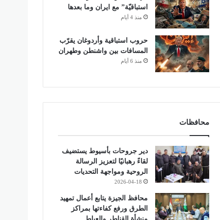
استباقيّة” مع ايران وما بعدها
منذ 4 أيام
حروب استباقية وأردوغان يقرّب
المسافات بين واشنطن وطهران
منذ 6 أيام
محافظات
دير جروحات بأسيوط يستضيف
لقاءً رهبانيًا لتعزيز الرسالة
الروحية ومواجهة التحديات
2026-04-18
محافظ الجيزة يتابع أعمال تمهيد
الطرق ورفع كفاءتها بمراكز
منشأة القناطر والعياط