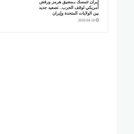
ح
إيران تتمسك بـمضيق هرمز ورفض
ب
أمريكي لوقف الحرب.. تصعيد جديد
بين الولايات المتحدة وإيران
ا
ط
2026-04-16
ت
ه
ر
ي
ب
س
و
ل
ا
ر
خ
ل
ا
ل
2
4
س
ا