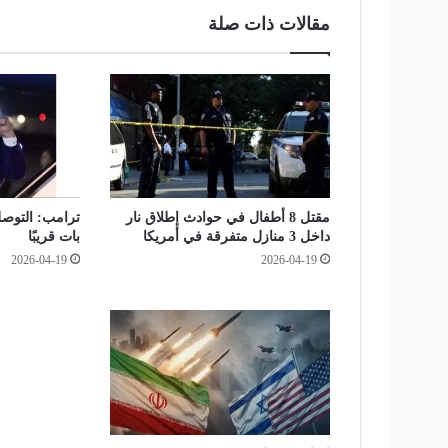
م
مقالات ذات صلة
ي
ة
م
ك
ث
ف
ة
و
ض
مقتل 8 أطفال في حوادث إطلاق نار
ترامب: التوصل
ب
داخل 3 منازل متفرقة في أمريكا
بات قريبًا
ط
2026-04-19
2026-04-19
م
خ
ا
ل
ف
ا
ت
و
إ