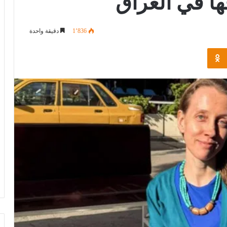
ها في العراق
1٬836
دقيقة واحدة
Odnoklassniki