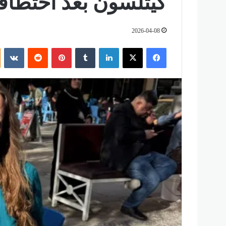
كيتلسون بعد اختطاف
2026-04-08
فيسبوك
‫X
لينكدإن
‏Tumblr
بينتيريست
‏Reddit
‏VKontakte