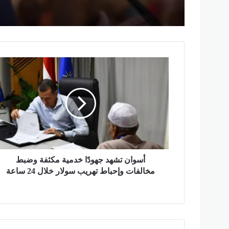
أ
س
و
ا
ن
ت
ش
ه
د
ج
أسوان تشهد جهودًا خدمية مكثفة وضبط
ه
مخالفات وإحباط تهريب سولار خلال 24 ساعة
و
دً
ا
خ
د