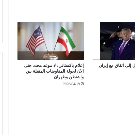
المقبل
ل
م
و
سلوت: إصابة إيكيتيكي وعودة إيزاك تعيدان
ا
ترتيب أوراق ليفربول قبل ديربي إيفرتون
ط
ن
ي
ن
ب
ا
 إلى اتفاق مع إيران
إعلام باكستاني: لا موعد محدد حتى
ل
الآن لجولة المفاوضات المقبلة بين
أ
واشنطن وطهران
ع
2026-04-19
ي
ا
د
و
ي
و
ج
ه