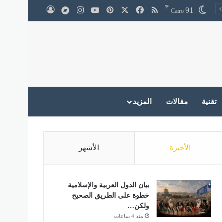
℉
‫X
فيسبوك
ملخص الموقع RSS
بينتيريست
‫YouTube
انستقرام
medium
91
تسجيل الدخول
Cairo
تقنية
مقالات
المزيد
الأخيرة
الأشهر
بيان الدول العربية والإسلامية
خطوة على الطريق الصحيح
ولكن…
منذ 4 ساعات