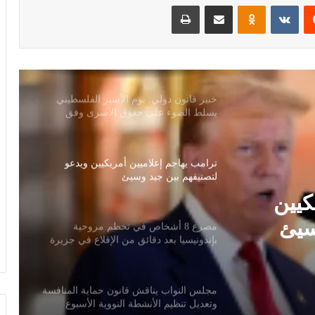
‏Reddit
‏VKontakte
Odnoklassniki
مشاركة عبر البريد
طباعة
سلوت: إصابة إيكيتيكي وعودة إيزاك تعيدان
ترتيب أوراق ليفربول قبل ديربي إيفرتون
خبير قانون دولي: يوم الأسير الفلسطيني
يسلط الضوء على حقوق الأسرى وفق
اتفاقيات جنيف
ترامب يهاجم إعلاميين أمريكيين ويدعو
لتصنيفهم بين جيد وسيئ
كيين
سيئ
مصرع 8 أشخاص في تحطم مروحية
بإندونيسيا بعد دقائق من الإقلاع في جزيرة
بورنيو
مجلس النواب يناقش قانون حماية المنافسة
وتعديل تنظيم الأنشطة النووية الأسبوع