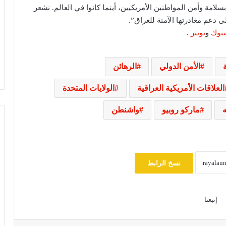
لامة وأمن المواطنين الأمريكيين، أينما كانوا في العالم. نشعر
ى دعم مغادرتها الآمنة للعراق”.
بوك
و
تويتر
.
ة
الأمن الدولي
الرهائن
خبير قانون دولي: يوم الأسير الفلسطيني
يسلط الضوء على حقوق الأسرى وفق
اتفاقيات جنيف
العلاقات الأمريكية العراقية
الولايات المتحدة
ماركو روبيو
واشنطن
ترامب يهاجم إعلاميين أمريكيين ويدعو
لتصنيفهم بين جيد وسيئ
مصرع 8 أشخاص في تحطم مروحية
نسخ الرابط
بإندونيسيا بعد دقائق من الإقلاع في جزيرة
بورنيو
إتبعنا
مجلس النواب يناقش قانون حماية المنافسة
وتعديل تنظيم الأنشطة النووية الأسبوع
المقبل