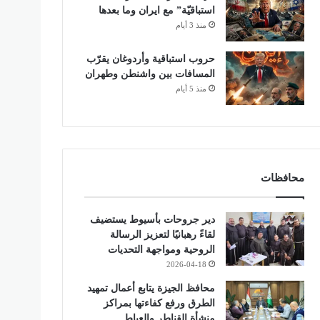
استباقيّة” مع ايران وما بعدها
منذ 3 أيام
حروب استباقية وأردوغان يقرّب
المسافات بين واشنطن وطهران
منذ 5 أيام
محافظات
دير جروحات بأسيوط يستضيف
لقاءً رهبانيًا لتعزيز الرسالة
الروحية ومواجهة التحديات
2026-04-18
محافظ الجيزة يتابع أعمال تمهيد
الطرق ورفع كفاءتها بمراكز
منشأة القناطر والعياط