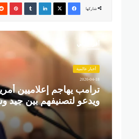
فيسبوك
‫X
لينكدإن
‏Tumblr
بينتيريست
شاركها
أقرأ التالي
أخبار عالمية
2026-04-18
ترامب يهاجم إعلاميين أمري
ويدعو لتصنيفهم بين جيد و