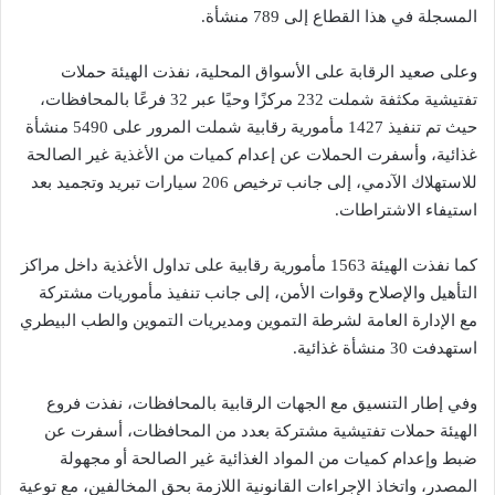
المسجلة في هذا القطاع إلى 789 منشأة.
وعلى صعيد الرقابة على الأسواق المحلية، نفذت الهيئة حملات
تفتيشية مكثفة شملت 232 مركزًا وحيًا عبر 32 فرعًا بالمحافظات،
حيث تم تنفيذ 1427 مأمورية رقابية شملت المرور على 5490 منشأة
غذائية، وأسفرت الحملات عن إعدام كميات من الأغذية غير الصالحة
للاستهلاك الآدمي، إلى جانب ترخيص 206 سيارات تبريد وتجميد بعد
استيفاء الاشتراطات.
كما نفذت الهيئة 1563 مأمورية رقابية على تداول الأغذية داخل مراكز
التأهيل والإصلاح وقوات الأمن، إلى جانب تنفيذ مأموريات مشتركة
مع الإدارة العامة لشرطة التموين ومديريات التموين والطب البيطري
استهدفت 30 منشأة غذائية.
وفي إطار التنسيق مع الجهات الرقابية بالمحافظات، نفذت فروع
الهيئة حملات تفتيشية مشتركة بعدد من المحافظات، أسفرت عن
ضبط وإعدام كميات من المواد الغذائية غير الصالحة أو مجهولة
المصدر، واتخاذ الإجراءات القانونية اللازمة بحق المخالفين، مع توعية