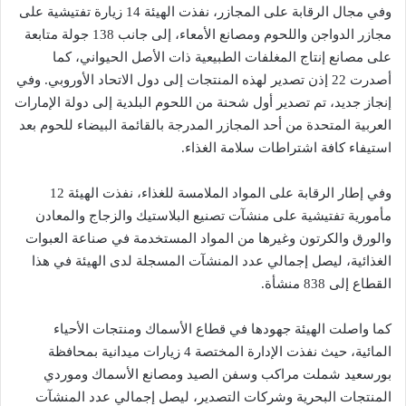
وفي مجال الرقابة على المجازر، نفذت الهيئة 14 زيارة تفتيشية على
مجازر الدواجن واللحوم ومصانع الأمعاء، إلى جانب 138 جولة متابعة
على مصانع إنتاج المغلفات الطبيعية ذات الأصل الحيواني، كما
أصدرت 22 إذن تصدير لهذه المنتجات إلى دول الاتحاد الأوروبي. وفي
إنجاز جديد، تم تصدير أول شحنة من اللحوم البلدية إلى دولة الإمارات
العربية المتحدة من أحد المجازر المدرجة بالقائمة البيضاء للحوم بعد
استيفاء كافة اشتراطات سلامة الغذاء.
وفي إطار الرقابة على المواد الملامسة للغذاء، نفذت الهيئة 12
مأمورية تفتيشية على منشآت تصنيع البلاستيك والزجاج والمعادن
والورق والكرتون وغيرها من المواد المستخدمة في صناعة العبوات
الغذائية، ليصل إجمالي عدد المنشآت المسجلة لدى الهيئة في هذا
القطاع إلى 838 منشأة.
كما واصلت الهيئة جهودها في قطاع الأسماك ومنتجات الأحياء
المائية، حيث نفذت الإدارة المختصة 4 زيارات ميدانية بمحافظة
بورسعيد شملت مراكب وسفن الصيد ومصانع الأسماك وموردي
المنتجات البحرية وشركات التصدير، ليصل إجمالي عدد المنشآت