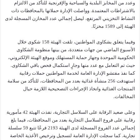
وعدد من المخابز البلدية والسياحية والإفرنجية للتأكد من الالتزام
بالاشتراطات المعتمدة. وواصلت الإدارة حملاتها بالمحافظات ذات
النشاط التخزيني المرتفع، ليصل إجمالي عدد المخازن المسجلة لدى
الهيئة إلى 1589 مخزنًا.
وفيما يتعلق بشكاوى المواطنين، تلقت الهيئة 158 شكوى خلال
الأسبوع الماضي من جهات متعددة، من بينها منظومة الشكاوى
الحكومية الموحدة وجهاز حماية المستهلك وموقع الهيئة الإلكتروني،
حيث تم التعامل مع عدد منها وجارٍ استكمال فحص باقي الشكاوى.
كما نفذ مفتشو الإدارة العامة لخدمة المواطنين حملات رقابية
استهدفت 256 منشأة غذائية بعدد من المحافظات، للتأكد من سلامة
المنتجات الغذائية واتخاذ الإجراءات التصحيحية اللازمة حيال
المخالفات.
وعلى صعيد الرقابة على السلاسل التجارية، نفذت الهيئة 42 مأمورية
رقابية على فروع السلاسل التجارية بعدد من المحافظات، فيما بلغ
إجمالي عدد الفروع المسجلة لدى الهيئة 2193 فرعًا تتبع 59 سلسلة
تجارية. كما سجلت الإدارة العامة لتسجيل وترخيص الأغذية الخاصة