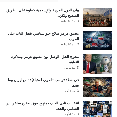
ع
ر
ل
ك
بيان الدول العربية والإسلامية خطوة على الطريق
ا
ة
الصحيح ولكن…
ل
ب
منذ 16 ساعة
ت
ت
و
ه
مضيق هرمز سلاح جيو سياسي يقفل الباب على
ت
م
الحرب
ر
ة
منذ 18 ساعة
ا
ت
ت
ق
مخرج الحل: الوصل بين مضيق هرمز ومذكرة
و
ا
التفاهم
ر
ض
منذ يومين
و
ي
ا
ر
في خطة ترامب “لحرب استباقيّة” مع ايران وما
ي
ش
بعدها
ا
و
منذ 4 أيام
ت
ة
م
م
ت
ق
انتخابات نادي العاب دمنهور فوق صفيح ساخن بين
ض
ا
القدامي والجدد
ا
ب
منذ 4 أيام