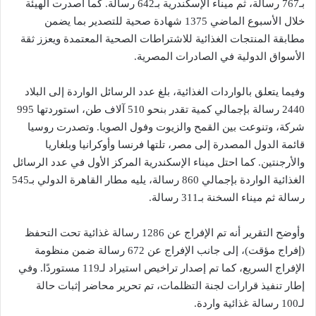
بـ767 رسالة، ثم ميناء الإسكندرية بـ642 رسالة. كما أصدرت الهيئة
خلال الأسبوع الماضي 1375 شهادة صحية للتصدير بما يضمن
مطابقة المنتجات الغذائية للاشتراطات الصحية المعتمدة ويعزز ثقة
الأسواق الدولية في الصادرات المصرية.
وفيما يتعلق بالواردات الغذائية، بلغ عدد الرسائل الواردة إلى البلاد
2440 رسالة بإجمالي كمية تقدر بنحو 510 آلاف طن، استوردتها 995
شركة، وتنوعت بين القمح والزيوت وفول الصويا. وتصدرت روسيا
قائمة الدول المصدرة إلى مصر، تلتها فرنسا وأوكرانيا وبلغاريا
والأرجنتين. كما احتل ميناء الإسكندرية المركز الأول في عدد الرسائل
الغذائية الواردة بإجمالي 860 رسالة، يليه مطار القاهرة الدولي بـ545
رسالة ثم ميناء السخنة بـ311 رسالة.
وأوضح التقرير أنه تم الإفراج عن 1286 رسالة غذائية تحت التحفظ
(إفراج مؤقت)، إلى جانب الإفراج عن 672 رسالة ضمن منظومة
الإفراج السريع، كما تم إصدار تراخيص استيراد لـ119 مستوردًا. وفي
إطار تنفيذ قرارات لجنة التظلمات، تم تحرير محاضر إثبات حالة
لـ100 رسالة غذائية واردة.