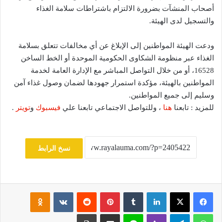
أصحاب المنشآت بضرورة الالتزام باشتراطات سلامة الغذاء
والتسجيل لدى الهيئة.
ودعت الهيئة المواطنين إلى الإبلاغ عن أي مخالفات تتعلق بسلامة
الغذاء عبر منظومة الشكاوى الحكومية الموحدة أو الخط الساخن
16528، أو من خلال التواصل المباشر مع الإدارة العامة لخدمة
المواطنين بالهيئة، مؤكدة استمرار جهودها لضمان وصول غذاء آمن
وسليم إلى جميع المواطنين.
للمزيد : تابعنا
هنا
، وللتواصل الاجتماعي تابعنا علي
فيسبوك
و
تويتر
.
نسخ الرابط
فيسبوك
‫X
لينكدإن
‏Tumblr
بينتيريست
‏Reddit
‏VKontakte
Odnoklassniki
واتساب
تيلقرام
ڤايبر
لاين
مشاركة عبر البريد
طباعة