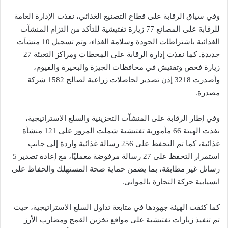
وفي سياق الرقابة على قطاع التصنيع الغذائي، نفذت الإدارة العامة
للرقابة على المصانع 77 زيارة تفتيشية للتأكد من التزام المنشآت
الغذائية باشتراطات الجودة وسلامة الغذاء، وتم تسجيل 10 منشآت
جديدة. كما نفذت إدارة الرقابة على المحطات ومراكز التعبئة 27
زيارة فحص وتفتيش في محافظات الجيزة والبحيرة والفيوم،
وأصدرت 3218 إذن تصدير لحاصلات زراعية لصالح 1582 شركة
مصدرة.
وفي إطار الرقابة على المنشآت التخزينية والسلع الاستراتيجية،
نفذت الهيئة 66 مأمورية تفتيشية شملت المرور على 121 منشأة
غذائية، كما تم التحفظ على 256 رسالة غذائية واردة إلى جانب
استمرار التحفظ على 27 رسالة مرفوضة معمليًا، مع إعادة تصدير 5
رسائل غير مطابقة، بما يضمن حماية صحة المستهلك والحفاظ على
انسيابية حركة التجارة بالموانئ.
كما كثفت الهيئة جهودها في متابعة تداول السلع الاستراتيجية، حيث
تم تنفيذ زيارات تفتيشية على مواقع تخزين القمح ومضارب الأرز