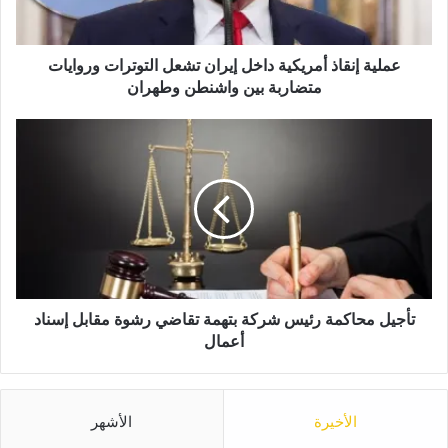
ن
ق
ا
ذ
عملية إنقاذ أمريكية داخل إيران تشعل التوترات وروايات
أ
متضاربة بين واشنطن وطهران
م
ر
ت
ي
أ
ك
ج
ي
ي
ة
ل
د
م
ا
ح
خ
ا
ل
ك
إ
م
تأجيل محاكمة رئيس شركة بتهمة تقاضي رشوة مقابل إسناد
ي
ة
أعمال
ر
ر
ا
ئ
ن
ي
ت
الأخيرة
الأشهر
س
ش
ش