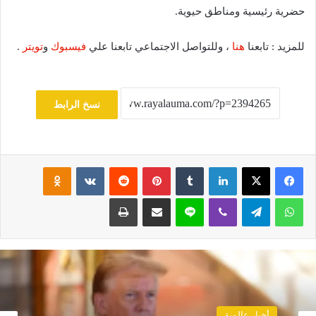
حضرية رئيسية ومناطق حيوية.
للمزيد : تابعنا
هنا
، وللتواصل الاجتماعي تابعنا علي
فيسبوك
و
تويتر
.
نسخ الرابط
فيسبوك
‫X
لينكدإن
‏Tumblr
بينتيريست
‏Reddit
‏VKontakte
Odnoklassniki
واتساب
تيلقرام
ڤايبر
لاين
مشاركة عبر البريد
طباعة
أخبار عالمية