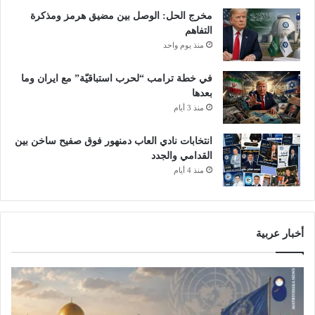
ء
ل
مخرج الحل: الوصل بين مضيق هرمز ومذكرة
ل
ز
التفاهم
ش
ك
منذ يوم واحد
د
ا
ة
ة
في خطة ترامب “لحرب استباقيّة” مع ايران وما
ا
.
بعدها
ل
.
منذ 3 أيام
ب
ا
ر
ل
د
انتخابات نادي العاب دمنهور فوق صفيح ساخن بين
إ
؟
القدامي والجدد
ف
ت
منذ 4 أيام
ا
ء
ت
و
أخبار عربية
ض
ح