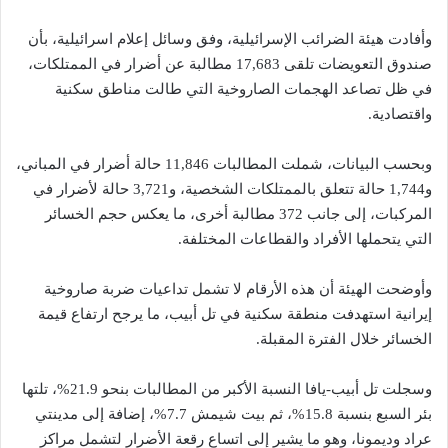
وأفادت هيئة الضرائب الإسرائيلية، وفق وسائل إعلام اسرائيلية، بأن
صندوق التعويضات تلقى 17,683 مطالبة عن أضرار في الممتلكات،
في ظل تصاعد الهجمات الصاروخية التي طالت مناطق سكنية
واقتصادية.
وبحسب البيانات، شملت المطالبات 11,846 حالة أضرار في المباني،
و1,744 حالة تتعلق بالممتلكات الشخصية، و3,721 حالة لأضرار في
المركبات، إلى جانب 372 مطالبة أخرى، ما يعكس حجم الخسائر
التي يتحملها الأفراد والقطاعات المختلفة.
وأوضحت الهيئة أن هذه الأرقام لا تشمل تداعيات ضربة صاروخية
إيرانية استهدفت منطقة سكنية في تل أبيب، ما يرجح ارتفاع قيمة
الخسائر خلال الفترة المقبلة.
وسجلت تل أبيب-يافا النسبة الأكبر من المطالبات بنحو 21.9%، تلتها
بئر السبع بنسبة 15.8%، ثم بيت شيمش 7.7%، إضافة إلى مدينتي
عراد وديمونا، وهو ما يشير إلى اتساع رقعة الأضرار لتشمل مراكز