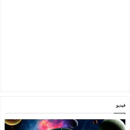
فيديو
ت
و