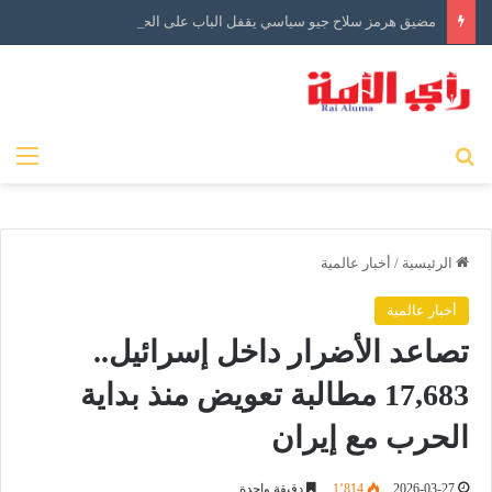
مضيق هرمز سلاح جيو سياسي يقفل الباب على الحرب
بحث عن
الق
الرئيسية
/
أخبار عالمية
أخبار عالمية
تصاعد الأضرار داخل إسرائيل..
17,683 مطالبة تعويض منذ بداية
الحرب مع إيران
2026-03-27
1٬814
دقيقة واحدة