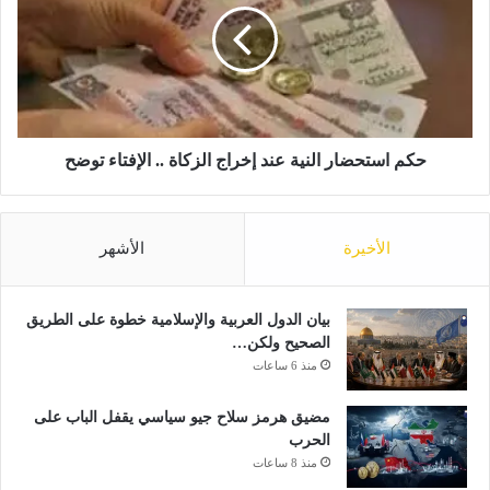
أ
ا
ك
س
م
ت
ا
ح
م
ض
ا
ا
ل
ر
حكم استحضار النية عند إخراج الزكاة .. الإفتاء توضح
ذ
ا
ر
ل
ا
ن
الأخيرة
الأشهر
ع
ي
ي
ة
ن
ع
ع
ن
بيان الدول العربية والإسلامية خطوة على الطريق
ن
د
الصحيح ولكن…
د
إ
منذ 6 ساعات
ا
خ
ل
ر
مضيق هرمز سلاح جيو سياسي يقفل الباب على
و
ا
الحرب
ض
ج
منذ 8 ساعات
و
ا