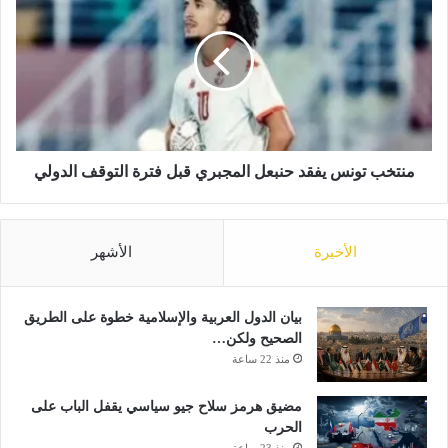
ل
ن
ح
ت
ا
خ
ل
ب
ا
ت
ت
و
ا
ن
ل
س
م
ي
منتخب تونس يفقد حنبعل المجبري قبل فترة التوقف الدولي
ط
ف
ر
ق
ي
د
الأخيرة
الأشهر
ة
ح
.
ن
.
ب
ت
ع
بيان الدول العربية والإسلامية خطوة على الطريق
ح
ل
الصحيح ولكن…
ذ
ا
منذ 22 ساعة
ي
ل
ر
م
مضيق هرمز سلاح جيو سياسي يقفل الباب على
ر
ج
الحرب
س
ب
منذ 23 ساعة