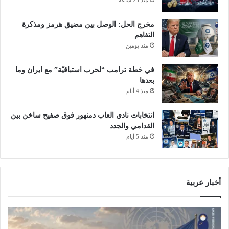
م
ر
ي
ي
مخرج الحل: الوصل بين مضيق هرمز ومذكرة
م
ق
التفاهم
ن
ب
منذ يومين
ط
ل
ق
ف
في خطة ترامب “لحرب استباقيّة” مع ايران وما
س
ت
بعدها
ا
ر
منذ 4 أيام
ل
ة
س
ا
ا
انتخابات نادي العاب دمنهور فوق صفيح ساخن بين
ل
ع
القدامي والجدد
ت
ا
و
منذ 5 أيام
ت
ق
ا
ف
ل
ا
م
ل
أخبار عربية
ق
د
ب
و
ل
ل
ة
ي