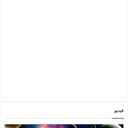
فيديو
ت
ت