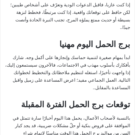
إذا كنت عازبا، فاقبل الدعوات الودية وتعرّف على أشخاص طيبين؛
لكن حافظ على توقعاتك واقعية. إذا كنت مرتبطًا، فخطط لنزهة
بسيطة أو حديث ممتع يملؤه المرح، تجنب النبرة الحادة وأنصت
جيدًا..
برج الحمل اليوم مهنيا
ابدأ بمهام صغيرة لتنمية حماسك وإنجازها على أكمل وجه. شارك
بأفكارك بأسلوب مهذب في الاجتماعات، فالآخرون سيستمعون إليك،
إذا واجهت تأخيرًا، استغله لتنظيم ملاحظاتك والتخطيط لخطواتك
التالية. العمل الجماعي مفيد؛ اعرض المساعدة على زميل واقبل
المساعدة بالمقابل..
توقعات برج الحمل الفترة المقبلة
بالنسبة لأصحاب الأعمال، يحمل هذا اليوم أخبارًا سارة تتمثل في
الموافقة على قروض بنكية أو حلّ مشكلات ضريبية، قد يجد كبار
السن من مواليد برج الحمل هذا الوقت مناسبًا لإتمام شراء