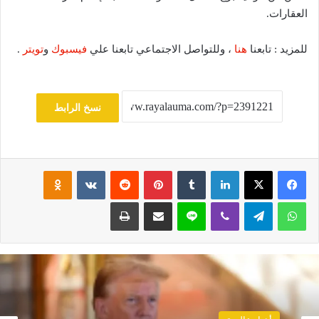
العقارات.
للمزيد : تابعنا
هنا
، وللتواصل الاجتماعي تابعنا علي
فيسبوك
و
تويتر
.
نسخ الرابط
فيسبوك
‫X
لينكدإن
‏Tumblr
بينتيريست
‏Reddit
‏VKontakte
Odnoklassniki
واتساب
تيلقرام
ڤايبر
لاين
مشاركة عبر البريد
طباعة