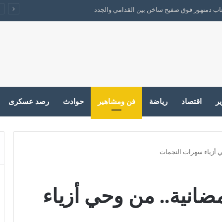
لعاب دمنهور فوق صفيح ساخن بين القدامي والجدد
ير
اقتصاد
رياضة
فن ومشاهير
حوادث
رصد عسكرى
ي أزياء سهرات النجمات
ضانية.. من وحي أزياء