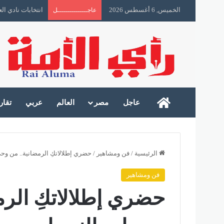
الخميس, 6 أغسطس 2026
انتخابات نادي ا
عاجـــــــــــــــل
رأى الأمة
عاجل
مصر
العالم
عربي
تقار
الرئيسية
/
فن ومشاهير
/
حضري إطلالاتكِ الرمضانية.. من وح
فن ومشاهير
حضري إطلالاتكِ الرم