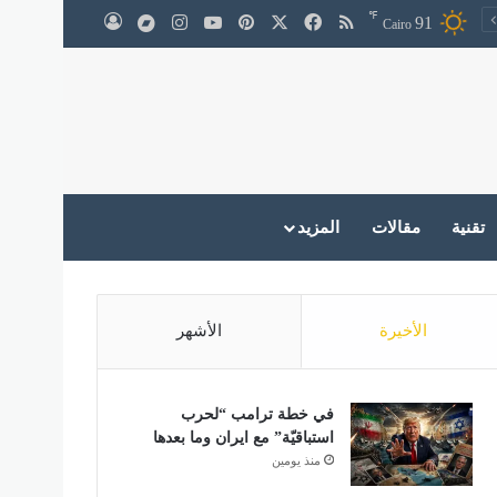
℉
‫X
فيسبوك
ملخص الموقع RSS
بينتيريست
‫YouTube
انستقرام
medium
91
تسجيل الدخول
Cairo
تقنية
مقالات
المزيد
الأخيرة
الأشهر
في خطة ترامب “لحرب
استباقيّة” مع ايران وما بعدها
منذ يومين