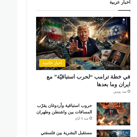
أخبار عربية
أخبار عالمية
في خطة ترامب “لحرب استباقيّة” مع
ايران وما بعدها
منذ يومين
حروب استباقية وأردوغان يقرّب
المسافات بين واشنطن وطهران
منذ 4 أيام
مستقبل البشرية بين فلسفتي