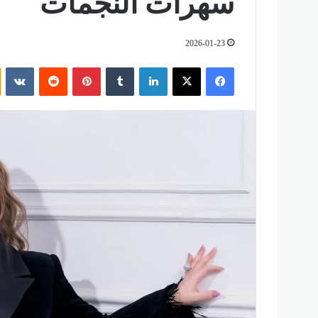
سهرات النجمات
2026-01-23
فيسبوك
‫X
لينكدإن
‏Tumblr
بينتيريست
‏Reddit
‏VKontakte