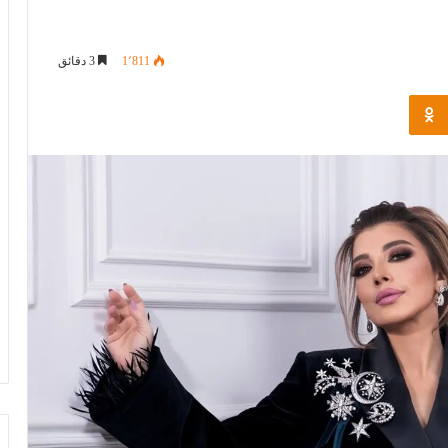
1٬811
3 دقائق
Odnoklassniki