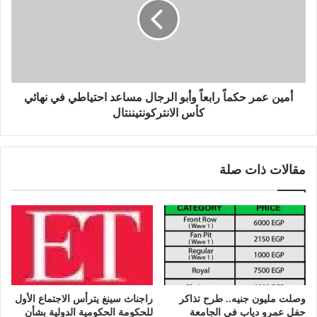
ق
ن
ت
ع
ر
م
ح
ر
ا
ح
ت
ك
ا
م
أمين عمر حكماً رابعاً وأبو الرجال مساعد احتياطي في نهائي
ل
اً
كأس الانتركونتيننتال
س
ر
ل
ا
ا
ب
مقالات ذات صلة
م
ع
ل
اً
إ
و
ن
أ
ه
ب
ا
و
ء
ا
ا
ل
ل
ر
وصلت مليون جنيه.. طرح تذاكر
راجناث سينغ يترأس الاجتماع الأول
ح
ج
حفل عمرو دياب في الجامعة
للحكومة الحكومية الدولية بشأن