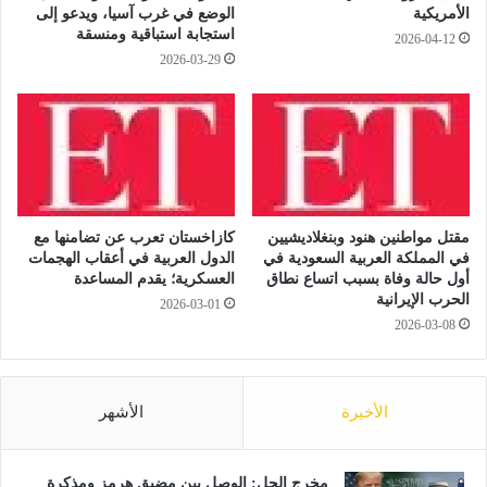
ر
ا
الأمريكية
الوضع في غرب آسيا، ويدعو إلى
ب
ل
استجابة استباقية ومنسقة
2026-04-12
ف
م
2026-03-29
ي
س
أ
ا
و
ع
ك
د
ر
ا
ا
ح
ن
ت
ي
ي
مقتل مواطنين هنود وبنغلاديشيين
كازاخستان تعرب عن تضامنها مع
ا
ا
في المملكة العربية السعودية في
الدول العربية في أعقاب الهجمات
ي
ط
أول حالة وفاة بسبب اتساع نطاق
العسكرية؛ يقدم المساعدة
م
الحرب الإيرانية
ي
2026-03-01
ك
ف
2026-03-08
ن
ي
ت
ن
ق
ه
الأخيرة
الأشهر
د
ا
ي
ئ
م
ي
ه
مخرج الحل: الوصل بين مضيق هرمز ومذكرة
ك