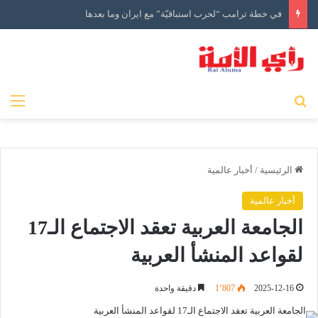
في خطة ترامب “لحرب استباقيّة” مع ايران وما بعدها
بحث عن
الق
الرئيسية
/
أخبار عالمية
أخبار عالمية
الجامعة العربية تعقد الاجتماع الـ17
لقواعد المنشأ العربية
2025-12-16
1٬807
دقيقة واحدة