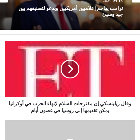
أخبار عالمية
2026-04-18
2026-04-18
مصرع 8 أشخاص في تحطم مروحية بإندونيسيا بعد
دقائق من الإقلاع في جزيرة بورنيو
ترامب يهاجم إعلاميين أمريكيين ويدعو لتصنيفهم بين
و
جيد وسيئ
ق
ا
ل
ز
ي
ل
ي
ن
س
وقال زيلينسكي إن مقترحات السلام لإنهاء الحرب في أوكرانيا
ك
يمكن تقديمها إلى روسيا في غضون أيام
ي
إ
أ
ن
م
م
ي