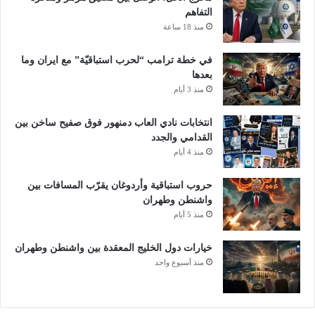
ا
التفاهم
أ
إ
س
منذ 18 ساعة
ل
ا
ى
ل
في خطة ترامب “لحرب استباقيّة” مع ايران وما
ر
ا
بعدها
و
ن
منذ 3 أيام
س
ت
ي
ر
انتخابات نادي العاب دمنهور فوق صفيح ساخن بين
ا
ك
القدامي والجدد
ف
و
منذ 4 أيام
ي
ن
غ
ت
حروب استباقية وأردوغان يقرّب المسافات بين
ض
ي
واشنطن وطهران
و
ن
منذ 5 أيام
ن
ن
أ
ت
ي
خيارات دول الخليج المعقدة بين واشنطن وطهران
ا
ا
منذ أسبوع واحد
ل
م