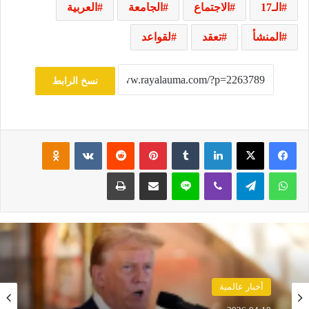
الـ17
الاجتماع
الجامعة
العربية
المنشأ
تعقد
لقواعد
نسخ الرابط
فيسبوك
‫X
لينكدإن
‏Tumblr
بينتيريست
‏Reddit
‏VKontakte
Odnoklassniki
واتساب
تيلقرام
ڤايبر
لاين
مشاركة عبر البريد
طباعة
حوادث