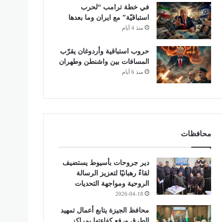
في خطة ترامب “لحرب
استباقيّة” مع ايران وما بعدها
منذ 4 أيام
حروب استباقية وأردوغان يقرّب
المسافات بين واشنطن وطهران
منذ 6 أيام
محافظات
دير جروحات بأسيوط يستضيف
لقاءً رهبانيًا لتعزيز الرسالة
الروحية ومواجهة التحديات
2026-04-18
محافظ الجيزة يتابع أعمال تمهيد
الطرق ورفع كفاءتها بمراكز