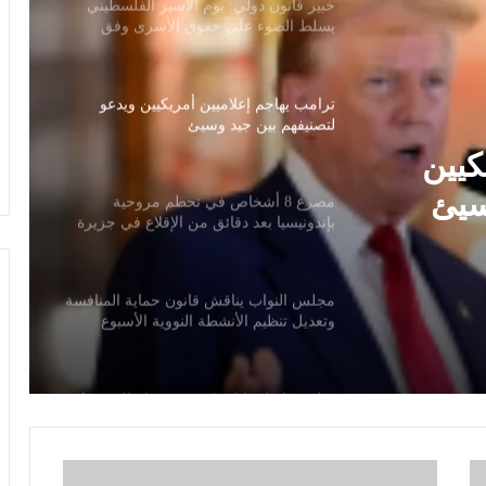
خبير قانون دولي: يوم الأسير الفلسطيني
يسلط الضوء على حقوق الأسرى وفق
اتفاقيات جنيف
ترامب يهاجم إعلاميين أمريكيين ويدعو
لتصنيفهم بين جيد وسيئ
كيين
سيئ
مصرع 8 أشخاص في تحطم مروحية
بإندونيسيا بعد دقائق من الإقلاع في جزيرة
بورنيو
مجلس النواب يناقش قانون حماية المنافسة
وتعديل تنظيم الأنشطة النووية الأسبوع
المقبل
سلوت: إصابة إيكيتيكي وعودة إيزاك تعيدان
ترتيب أوراق ليفربول قبل ديربي إيفرتون
م