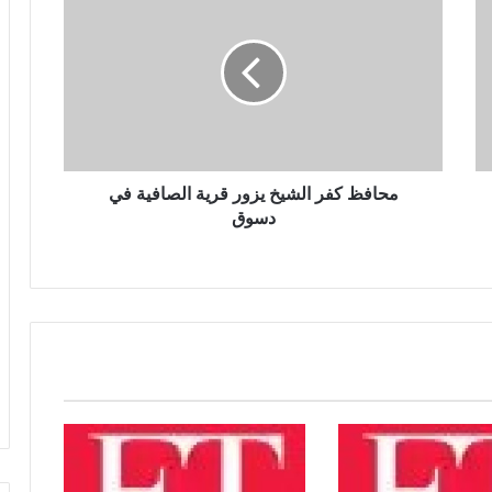
ح
خبير قانون دولي: يوم الأسير الفلسطيني
ا
يسلط الضوء على حقوق الأسرى وفق
اتفاقيات جنيف
ف
ظ
ك
ترامب يهاجم إعلاميين أمريكيين ويدعو
ف
لتصنيفهم بين جيد وسيئ
ر
ا
ل
محافظ كفر الشيخ يزور قرية الصافية في
مصرع 8 أشخاص في تحطم مروحية
ش
دسوق
بإندونيسيا بعد دقائق من الإقلاع في جزيرة
ي
بورنيو
خ
ي
ز
مجلس النواب يناقش قانون حماية المنافسة
و
وتعديل تنظيم الأنشطة النووية الأسبوع
المقبل
ر
ق
ر
سلوت: إصابة إيكيتيكي وعودة إيزاك تعيدان
ي
ترتيب أوراق ليفربول قبل ديربي إيفرتون
ة
ا