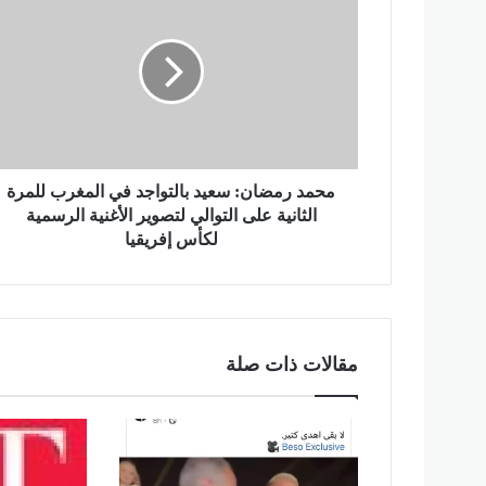
ح
م
د
ر
م
ض
ا
ن
:
محمد رمضان: سعيد بالتواجد في المغرب للمرة
س
الثانية على التوالي لتصوير الأغنية الرسمية
ع
لكأس إفريقيا
ي
د
ب
ا
ل
مقالات ذات صلة
ت
و
ا
ج
د