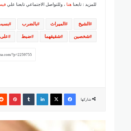
للمزيد : تابعنا
هنا
، وللتواصل الاجتماعي تابعنا علي
فيس
الشيخ
الميراث
بالضرب
بسبب
شخصين
شقيقهما
ضبط
على
فيسبوك
‫X
لينكدإن
‏Tumblr
بينتيريست
شاركها