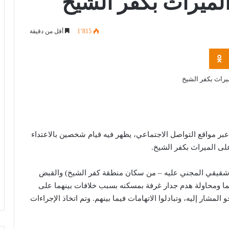
ميراث بكفر الشيخ
1٬815
أقل من دقيقة
Odnoklassniki
عبر مواقع التواصل الاجتماعي، يظهر فيه قيام شخصين بالاعتداء
ى الميراث بكفر الشيخ.
شقيقي المجني عليه – من سكان منطقة كفر الشيخ) والقبض
هما ومحاولة هدم جدار غرفة بمسكنه بسبب خلافات بينهما على
المشار إليه، وتبادلوا الاتهامات فيما بينهم. وتم اتخاذ الإجراءات
خبير قانون دولي: يوم الأسير الفلسطيني