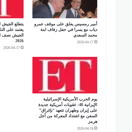
ف
ي
ا
ل
أمير رمسيس يعلق على موقف عمرو
يتطلع الجيش ا
م
دياب مع يسرا في حفل زفاف ابنة
يعتمد على التك
غ
محمد السعدي
الجيش نصف ال
ر
2026
2026-04-17
ب
2026-04-17
ل
ل
م
ر
ة
ا
ل
ث
ا
يوم الحرب الأمريكية الإسرائيلية
الإيرانية 48: عقوبات أمريكية جديدة
ن
على إيران وطهران تتعهد “بإغراق”
ي
السفن مع اشتداد المعركة من أجل
ة
هرمز
ع
2026-04-16
ل