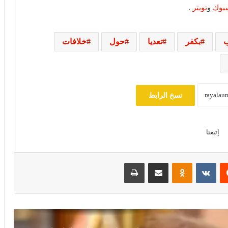
بوك
و
تويتر
.
يسلط الضوء على حقوق الأسرى وفق
اتفاقيات جنيف
بكفر
تعديا
حول
خلافات
ترامب يهاجم إعلاميين أمريكيين ويدعو
لتصنيفهم بين جيد وسيئ
مصرع 8 أشخاص في تحطم مروحية
نسخ الرابط
بإندونيسيا بعد دقائق من الإقلاع في جزيرة
بورنيو
إتبعنا
مجلس النواب يناقش قانون حماية المنافسة
وتعديل تنظيم الأنشطة النووية الأسبوع
المقبل
‏Reddit
‏VKontakte
Odnoklassniki
مشاركة عبر البريد
طباعة
سلوت: إصابة إيكيتيكي وعودة إيزاك تعيدان
ترتيب أوراق ليفربول قبل ديربي إيفرتون