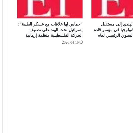
ل
ص
ا
ف
لهندي إلى مستقبل
“حماس لها علاقات مع عسكر الطيبة”:
ي
نولوجيا في مؤتمر قادة
إسرائيل تحث الهند على تصنيف
ة
سنوي الرئيسي لعام
الحركة الفلسطينية منظمة إرهابية
ف
2026-04-16
ي
د
س
و
ق