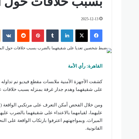
بسبب خلافات حول ال
2025-12-13
فيسبوك
‫X
لينكدإن
‏Tumblr
بينتيريست
‏Reddit
‏VKontakte
القاهرة: رأي الأمة
كشفت الأجهزة الأمنية ملابسات مقطع فيديو تم تداوله 
على شقيقهما وهدم جدار غرفة بمنزله بسبب خلافات عل
ومن خلال الفحص أمكن التعرف على مرتكبي الواقعة (
عليهما، لقيامهما بالاعتداء على شقيقهما بالضرب علي
الميراث. وبمواجهتهم اعترفوا بارتكاب الواقعة على النحو 
القانونية.