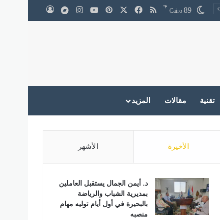
℉
‫X
فيسبوك
ملخص الموقع RSS
بينتيريست
‫YouTube
انستقرام
medium
89
تسجيل الدخول
Cairo
تقنية
مقالات
المزيد
الأخيرة
الأشهر
د. أيمن الجمال يستقبل العاملين
بمديرية الشباب والرياضة
بالبحيرة في أول أيام توليه مهام
منصبه