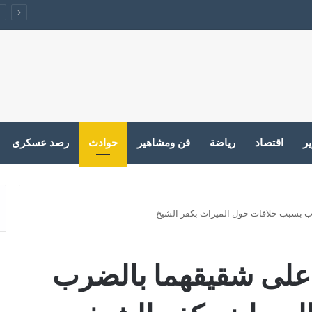
ية والإسلامية خطوة على الطريق الصحيح ولكن…
ير
اقتصاد
رياضة
فن ومشاهير
حوادث
رصد عسكرى
 بسبب خلافات حول الميراث بكفر الشيخ
على شقيقهما بالضرب