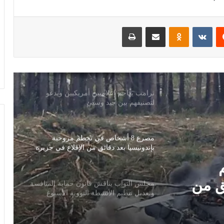
خبير قانون دولي: يوم الأسير الفلسطيني
يسلط الضوء على حقوق الأسرى وفق
اتفاقيات جنيف
‏Reddit
‏VKontakte
Odnoklassniki
مشاركة عبر البريد
طباعة
ترامب يهاجم إعلاميين أمريكيين ويدعو
لتصنيفهم بين جيد وسيئ
مصرع 8 أشخاص في تحطم مروحية
بإندونيسيا بعد دقائق من الإقلاع في جزيرة
بورنيو
مجلس النواب يناقش قانون حماية المنافسة
وتعديل تنظيم الأنشطة النووية الأسبوع
المقبل
 حماية
سلوت: إصابة إيكيتيكي وعودة إيزاك تعيدان
أنشطة
ترتيب أوراق ليفربول قبل ديربي إيفرتون