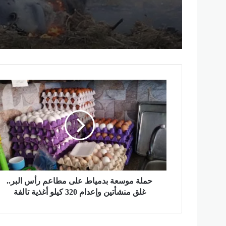
مصرع 8 أشخاص في تحطم
مروحية بإندونيسيا بعد دقا
الإقلاع في جزيرة بورنيو
ح
م
ل
ة
م
و
س
ع
ة
ب
حملة موسعة بدمياط على مطاعم رأس البر..
د
غلق منشأتين وإعدام 320 كيلو أغذية تالفة
م
ي
ا