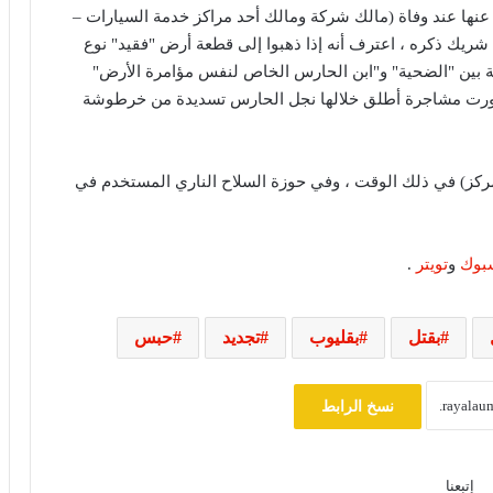
ها عند وفاة (مالك شركة ومالك أحد مراكز خدمة السيارات –
يسلط الضوء على حقوق الأسرى وفق
اتفاقيات جنيف
ريك ذكره ، اعترف أنه إذا ذهبوا إلى قطعة أرض "فقيد" نوع
حدثت مشاجرة شفهية بين "الضحية" و"ابن الحارس الخاص لنفس مؤامرة الأرض"
ترامب يهاجم إعلاميين أمريكيين ويدعو
 طورت مشاجرة أطلق خلالها نجل الحارس تسديدة من خرطوشة
لتصنيفهم بين جيد وسيئ
مركز) في ذلك الوقت ، وفي حوزة السلاح الناري المستخدم في
مصرع 8 أشخاص في تحطم مروحية
بإندونيسيا بعد دقائق من الإقلاع في جزيرة
بورنيو
بوك
و
تويتر
.
مجلس النواب يناقش قانون حماية المنافسة
وتعديل تنظيم الأنشطة النووية الأسبوع
بقتل
بقليوب
تجديد
حبس
المقبل
سلوت: إصابة إيكيتيكي وعودة إيزاك تعيدان
نسخ الرابط
ترتيب أوراق ليفربول قبل ديربي إيفرتون
إتبعنا