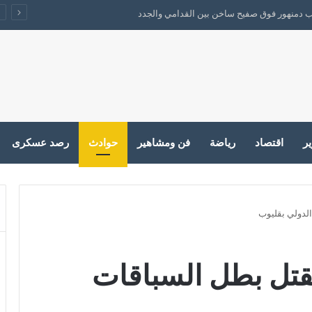
اب دمنهور فوق صفيح ساخن بين القدامي والجدد
ير
اقتصاد
رياضة
فن ومشاهير
حوادث
رصد عسكرى
لدولي بقليوب
قتل بطل السباقات