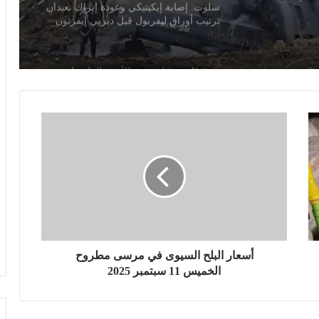
خبير قانون دولي: يوم الأسير الفلسطيني
يسلط الضوء على حقوق الأسرى وفق
ئق من
اتفاقيات جنيف
ترامب يهاجم إعلاميين أمريكيين ويدعو
لتصنيفهم بين جيد وسيئ
أ
س
مصرع 8 أشخاص في تحطم مروحية
بإندونيسيا بعد دقائق من الإقلاع في جزيرة
ع
بورنيو
ا
ر
ا
مجلس النواب يناقش قانون حماية المنافسة
ل
وتعديل تنظيم الأنشطة النووية الأسبوع
ب
المقبل
ل
ح
أسعار البلح السيوى في مرسى مطروح
سلوت: إصابة إيكيتيكي وعودة إيزاك تعيدان
ا
الخميس 11 سبتمبر 2025
ترتيب أوراق ليفربول قبل ديربي إيفرتون
ل
س
ي