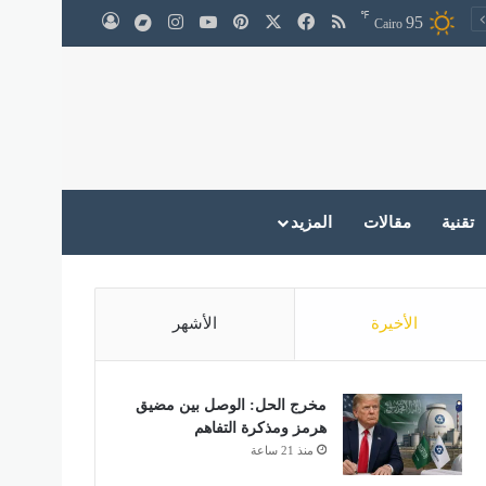
℉
‫X
فيسبوك
ملخص الموقع RSS
بينتيريست
‫YouTube
انستقرام
medium
95
تسجيل الدخول
Cairo
تقنية
مقالات
المزيد
الأخيرة
الأشهر
مخرج الحل: الوصل بين مضيق
هرمز ومذكرة التفاهم
منذ 21 ساعة