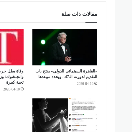
ط
ع
مقالات ذات صلة
ل
ى
م
ط
ا
ع
م
ر
أ
«القاهرة السينمائي الدولي» يفتح باب
وفاة بطل حرب
س
التقديم لدورته الـ47.. ويحدد موعدها
وانجتشوك؛ وزي
ا
تحية كبيرة
2026-04-16
ل
2026-04-10
ب
ر
.
.
غ
ل
ق