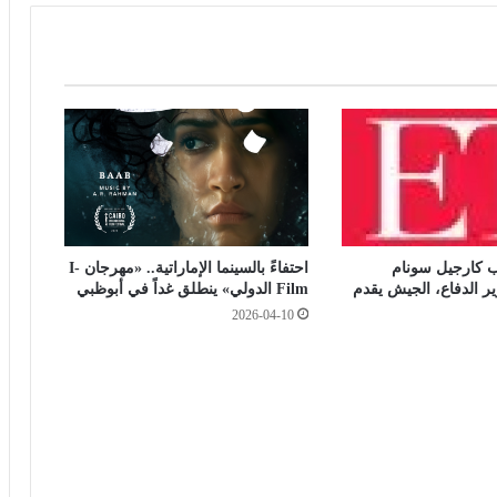
و
ى
ف
ي
م
ر
س
ى
م
ط
ر
 كارجيل سونام
احتفاءً بالسينما الإماراتية.. «مهرجان I-
و
ر الدفاع، الجيش يقدم
Film الدولي» ينطلق غداً في أبوظبي
ح
2026-04-10
ا
ل
خ
م
ي
س
1
1