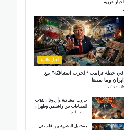
أخبار عربية
أخبار عالمية
في خطة ترامب “لحرب استباقيّة” مع
ايران وما بعدها
منذ 3 أيام
حروب استباقية وأردوغان يقرّب
المسافات بين واشنطن وطهران
منذ 5 أيام
مستقبل البشرية بين فلسفتي