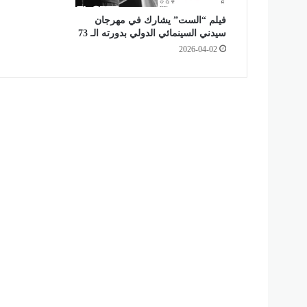
م
ن
فيلم “الست” يشارك في مهرجان
سيدني السينمائي الدولي بدورته الـ 73
ش
أ
2026-04-02
ت
ي
ن
و
إ
ع
د
ا
م
3
2
0
ك
ي
ل
و
أ