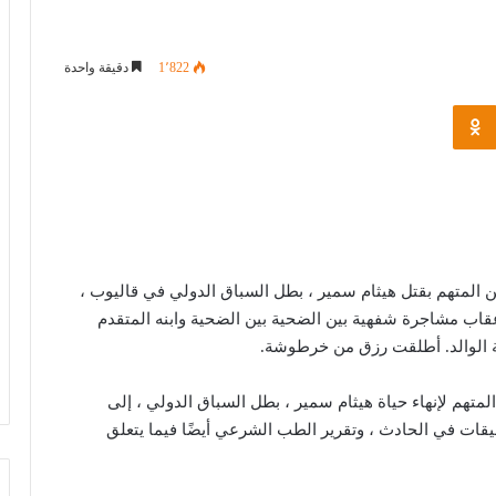
1٬822
دقيقة واحدة
Odnoklassniki
سجن المتهم بقتل هيثام سمير ، بطل السباق الدولي في قاليوب ،
في أعقاب مشاجرة شفهية بين الضحية بين الضحية وابنه المتقدم
ة الوالد. أطلقت رزق من خرطوشة.
لمتهم لإنهاء حياة هيثام سمير ، بطل السباق الدولي ، إلى
قيقات في الحادث ، وتقرير الطب الشرعي أيضًا فيما يتعلق
خبير قانون دولي: يوم الأسير الفلسطيني