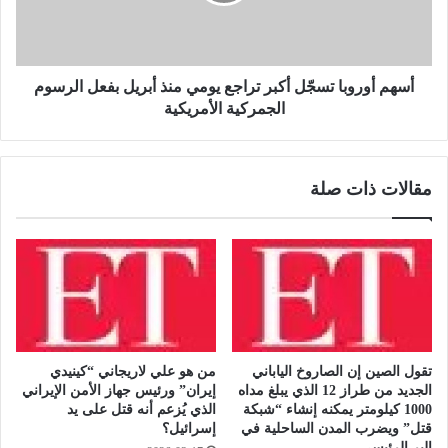
ع
و
ل
ر
ى
و
ا
ب
ل
ا
أسهم أوروبا تسجّل أكبر تراجع يومي منذ أبريل بفعل الرسوم
ز
ت
الجمركية الأمريكية
م
س
ا
جّ
ل
ل
مقالات ذات صلة
ك
أ
ب
ك
ث
ب
ل
ر
ا
ت
ث
ر
ي
ا
ة
ج
!
ع
تقول الصين إن الصاروخ الياباني
من هو علي لاريجاني “كينيدي
ي
الجديد من طراز 12 الذي يبلغ مداه
إيران” ورئيس جهاز الأمن الإيراني
و
1000 كيلومتر يمكنه إنشاء “شبكة
الذي يُزعم أنه قتل على يد
م
قتل” ويضرب المدن الساحلية في
إسرائيل؟
ي
البر الرئيسي