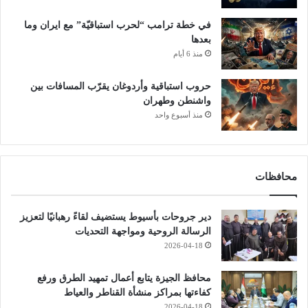
في خطة ترامب “لحرب استباقيّة” مع ايران وما
بعدها
منذ 6 أيام
حروب استباقية وأردوغان يقرّب المسافات بين
واشنطن وطهران
منذ أسبوع واحد
محافظات
دير جروحات بأسيوط يستضيف لقاءً رهبانيًا لتعزيز
الرسالة الروحية ومواجهة التحديات
2026-04-18
محافظ الجيزة يتابع أعمال تمهيد الطرق ورفع
كفاءتها بمراكز منشأة القناطر والعياط
2026-04-18