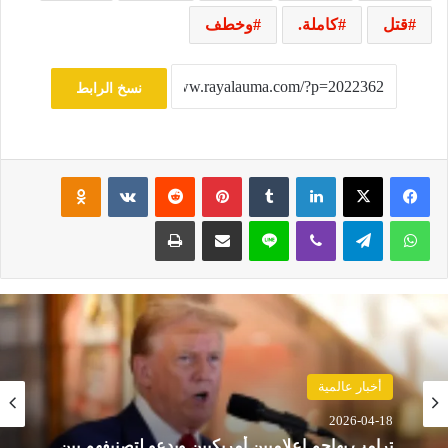
قتل
كاملة.
وخطف
نسخ الرابط
فيسبوك
‫X
لينكدإن
‏Tumblr
بينتيريست
‏Reddit
‏VKontakte
Odnoklassniki
واتساب
تيلقرام
ڤايبر
لاين
مشاركة عبر البريد
طباعة
أخبار عالمية
2026-04-18
ترامب يهاجم إعلاميين أمريكيين ويدعو لتصنيفهم بين