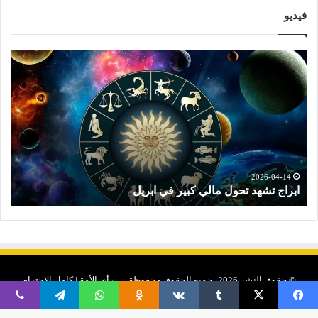
فيديو
ا
ت
ب
و
ر
ق
ا
ع
ج
ا
ت
ت
ش
ا
ه
ل
د
ا
2026-04-14
ابراج تشهد تحول مالي كبير في ابريل
ت
ت
ب
ح
ر
و
ا
ل
ج
م
ا
ا
ل
© حقوق النشر 2026، جميع الحقوق محفوظة | رأى الأمة | كامل الاحترام
ل
ن
ي
ص
لحقوق الملكية الفكرية والأدبية لجميع منصات الاخبار
فيسبوك
‫X
Odnoklassniki
واتساب
تيلقرام
ڤايبر
ك
ف