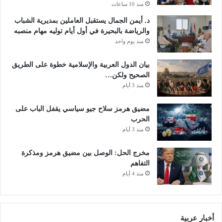
م
منذ 10 ساعات
ر
د. أيمن الجمال يستقبل العاملين بمديرية الشباب
ك
والرياضة بالبحيرة في أول أيام توليه مهام منصبه
ي
منذ يوم واحد
ة
ا
بيان الدول العربية والإسلامية خطوة على الطريق
ل
الصحيح ولكن…
أ
منذ 3 أيام
م
ر
ي
مضيق هرمز سلاح جيو سياسي يقفل الباب على
ك
الحرب
ي
منذ 3 أيام
ة
مخرج الحل: الوصل بين مضيق هرمز ومذكرة
التفاهم
منذ 4 أيام
أخبار عربية