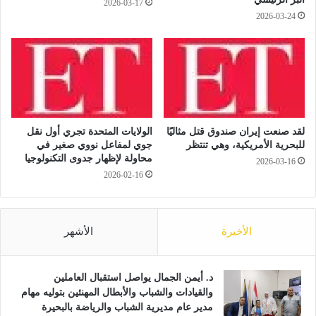
2026-03-17
م
2026-03-24
ن
ذ
أ
ب
ر
ي
ل
ب
لقد صنعت إيران صندوق قتل مثاليًا
الولايات المتحدة تجري أول نقل
ف
للبحرية الأمريكية، وهي تنتظر
جوي لمفاعل نووي صغير في
محاولة لإظهار جدوى التكنولوجيا
ع
2026-03-16
ل
2026-02-16
ا
ل
ر
الأخيرة
الأشهر
س
و
م
د. أيمن الجمال يواصل استقبال العاملين
ا
والقيادات والشباب والأبطال المهنئين بتوليه مهام
ل
مدير عام مديرية الشباب والرياضة بالبحيرة
ج