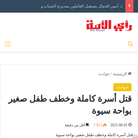
د. أيمن الجمال يستقبل العاملين بمديرية الشباب والرياضة بالبحيرة في أول أيام توليه مهام منصبه
بحث عن
الق
الرئيسية
/
حوادث
حوادث
قتل أسرة كاملة وخطف طفل صغير
بواحة سيوة
2025-08-01
1٬813
أقل من دقيقة