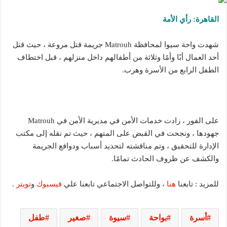
القاهرة: رأي الأمة
شهدت واحة سيوا لمحافظة Matrouh جريمة قتل مروعة ، حيث قتل
أحد العمال أبًا وأمًا وثلاثة من أطفالهم داخل منزلهم ، قبل اختطاف
الطفل الرابع من الأسرة وهرب.
على الفور ، زادت خدمات الأمن في مديرية الأمن في Matrouh
جهودها ، ونجحت في القبض على المتهم ، حيث تم نقله إلى مكتب
الإدارة للتحقيق ، وتم مناقشته لتحديد أسباب ودوافع الجريمة
والكشف عن ظروف الحادث تمامًا.
للمزيد : تابعنا
هنا
، وللتواصل الاجتماعي تابعنا علي
فيسبوك
و
تويتر
.
أسرة
بواحة
سيوة
صغير
طفل