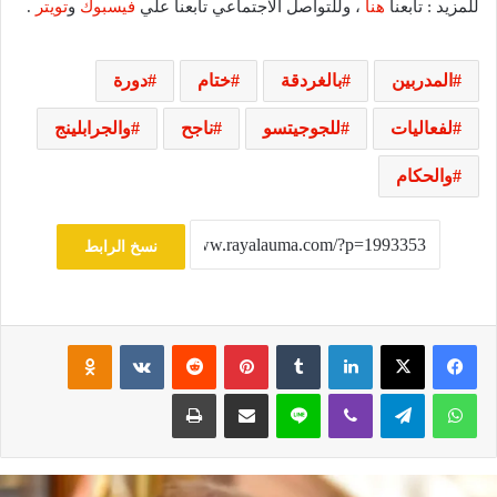
للمزيد : تابعنا
هنا
، وللتواصل الاجتماعي تابعنا علي
فيسبوك
و
تويتر
.
المدربين
بالغردقة
ختام
دورة
لفعاليات
للجوجيتسو
ناجح
والجرابلينج
والحكام
نسخ الرابط
فيسبوك
‫X
لينكدإن
‏Tumblr
بينتيريست
‏Reddit
‏VKontakte
Odnoklassniki
واتساب
تيلقرام
ڤايبر
لاين
مشاركة عبر البريد
طباعة