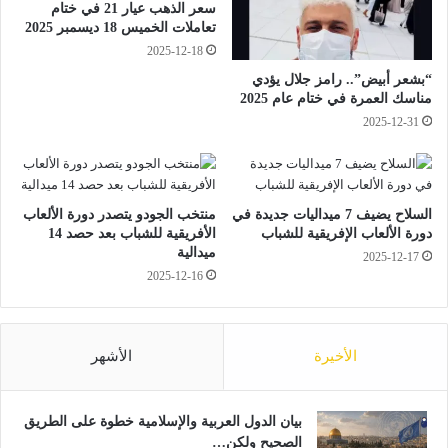
خ
م
سعر الذهب عيار 21 في ختام
ل
ت
تعاملات الخميس 18 ديسمبر 2025
ا
ح
2025-12-18
ل
د
“بشعر أبيض”.. رامز جلال يؤدي
م
ة
مناسك العمرة في ختام عام 2025
و
T
2025-12-31
س
R
م
F
ح
ك
ج
ز
1
ي
السلاح يضيف 7 ميداليات جديدة في
منتخب الجودو يتصدر دورة الألعاب
4
دورة الألعاب الإفريقية للشباب
الأفريقية للشباب بعد حصد 14
ع
ميدالية
4
ا
2025-12-17
6
2025-12-16
ل
ه
م
ـ
ي
ل
الأخيرة
الأشهر
ل
إ
ر
بيان الدول العربية والإسلامية خطوة على الطريق
ه
الصحيح ولكن…
ا