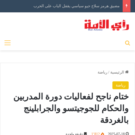
مضيق هرمز سلاح جيو سياسي يقفل الباب على الحرب
بحث عن
الق
الرئيسية
/
رياضة
رياضة
ختام ناجح لفعاليات دورة المدربين
والحكام للجوجيتسو والجرابلينج
بالغردقة
2025-07-18
1٬812
دقيقة واحدة