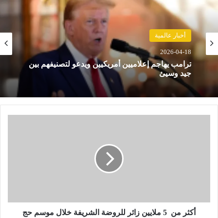
أخبار عالمية
حوادث
2026-04-18
2026-04-18
ترامب يهاجم إعلاميين أمريكيين ويدعو لتصنيفهم بين
جيد وسيئ
مصرع 8 أشخاص في تحطم مروحية بإندونيسيا بعد
أ
دقائق من الإقلاع في جزيرة بورنيو
ك
ث
ر
م
ن
5
م
ل
أكثر من 5 ملايين زائر للروضة الشريفة خلال موسم حج