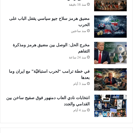
منذ 16 دقيقة
ب
،
ت
مضيق هرمز سلاح جيو سياسي يقفل الباب على
د
الحرب
ع
منذ ساعتين
و
ا
مخرج الحل: الوصل بين مضيق هرمز ومذكرة
ل
التفاهم
ص
منذ 24 ساعة
ي
ن
في خطة ترامب “لحرب استباقيّة” مع ايران وما
إ
بعدها
ل
منذ 3 أيام
ى
ت
انتخابات نادي العاب دمنهور فوق صفيح ساخن بين
ع
القدامي والجدد
ا
منذ 4 أيام
و
ن
إ
ق