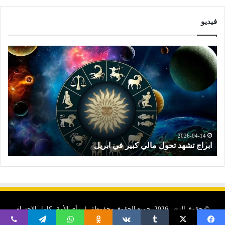
فيديو
ت
و
ق
ع
ا
ت
ا
ل
ا
2026-04-14
توقعات الابراج النصف الثاني من ابريل
ب
ر
ا
ج
ا
ل
© حقوق النشر 2026، جميع الحقوق محفوظة | رأى الأمة | كامل الاحترام
ن
ص
لحقوق الملكية الفكرية والأدبية لجميع منصات الاخبار