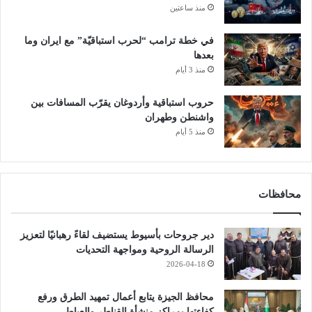
ب
منذ ساعتين
في خطة ترامب “لحرب استباقيّة” مع ايران وما
بعدها
منذ 3 أيام
حروب استباقية وأردوغان يقرّب المسافات بين
واشنطن وطهران
منذ 5 أيام
محافظات
دير جروحات بأسيوط يستضيف لقاءً رهبانيًا لتعزيز
الرسالة الروحية ومواجهة التحديات
2026-04-18
محافظ الجيزة يتابع أعمال تمهيد الطرق ورفع
كفاءتها بمراكز منشأة القناطر والعياط