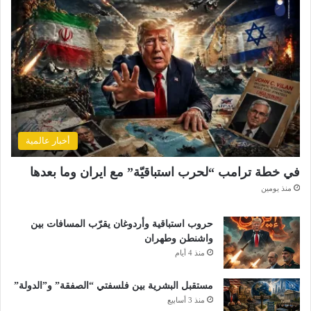
ل
ف
ر
ن
س
ا
أخبار عالمية
في خطة ترامب “لحرب استباقيّة” مع ايران وما بعدها
منذ يومين
حروب استباقية وأردوغان يقرّب المسافات بين
واشنطن وطهران
منذ 4 أيام
مستقبل البشرية بين فلسفتي “الصفقة” و”الدولة”
منذ 3 أسابيع