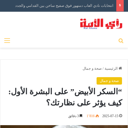
انتخابات نادي العاب دمنهور فوق صفيح ساخن بين القدامي والجدد
بحث عن
الق
الرئيسية
/
صحة و جمال
صحة و جمال
“السكر الأبيض” على البشرة الأول:
كيف يؤثر على نظارتك؟
2025-07-15
1٬816
3 دقائق