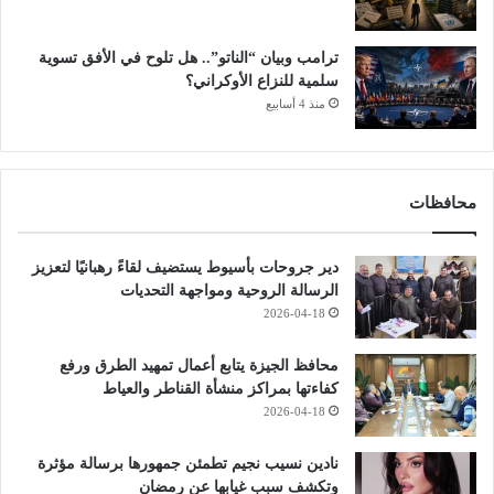
ترامب وبيان “الناتو”.. هل تلوح في الأفق تسوية
سلمية للنزاع الأوكراني؟
منذ 4 أسابيع
محافظات
دير جروحات بأسيوط يستضيف لقاءً رهبانيًا لتعزيز
الرسالة الروحية ومواجهة التحديات
2026-04-18
محافظ الجيزة يتابع أعمال تمهيد الطرق ورفع
كفاءتها بمراكز منشأة القناطر والعياط
2026-04-18
نادين نسيب نجيم تطمئن جمهورها برسالة مؤثرة
وتكشف سبب غيابها عن رمضان