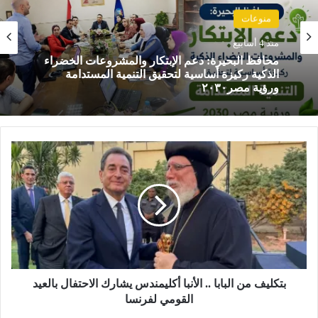
منوعات
منوعات
منذ 4 أسابيع
محافظ البحيرة تعقد اللقاء الدوري مع أعضاء
منذ 4 أسابيع
مجلسي النواب والشيوخ
ب
محافظ البحيرة: دعم الإبتكار والمشروعات الخضراء
ت
الذكية ركيزة أساسية لتحقيق التنمية المستدامة
ك
ورؤية مصر٢٠٣٠
ل
ي
ف
م
ن
ا
ل
بتكليف من البابا .. الأنبا أكليمندس يشارك الاحتفال بالعيد
ب
القومي لفرنسا
ا