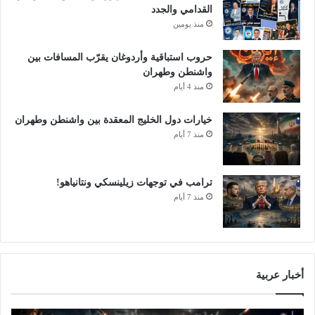
ر
ط
القدامي والجدد
ك
ا
منذ يومين
ا
ع
ل
خ
حروب استباقية وأردوغان يقرّب المسافات بين
ا
ل
واشنطن وطهران
ح
ا
منذ 4 أيام
ت
ل
ف
2
خيارات دول الخليج المعقدة بين واشنطن وطهران
ا
4
منذ 7 أيام
ل
س
ب
ا
ا
ع
ل
ترامب في توجهات زيلينسكي ونتانياهو!
ة
ع
منذ 7 أيام
ي
د
ا
ل
ق
أخبار عربية
و
م
ي