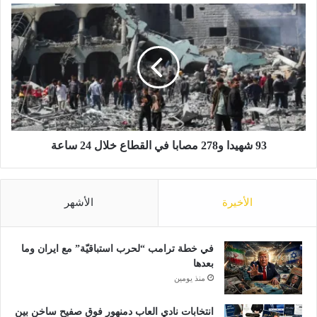
ب
9
ا
3
.
ش
.
ه
ا
ي
ل
د
أ
ا
ن
و
ب
2
ا
7
93 شهيدا و278 مصابا في القطاع خلال 24 ساعة
أ
8
ك
م
ل
ص
الأخيرة
الأشهر
ي
ا
م
ب
ن
ا
د
ف
في خطة ترامب “لحرب استباقيّة” مع ايران وما
س
ي
بعدها
ي
ا
منذ يومين
ش
ل
ا
ق
انتخابات نادي العاب دمنهور فوق صفيح ساخن بين