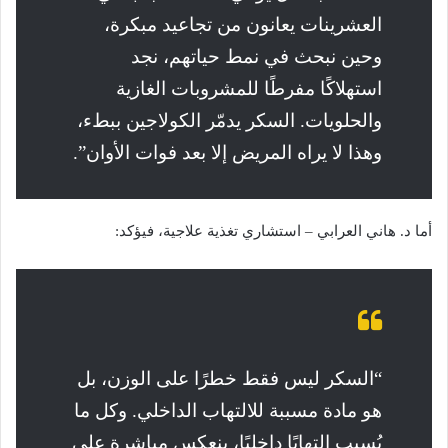
العشرينات يعانون من تجاعيد مبكرة،
وحين نبحث في نمط حياتهم، نجد
استهلاكًا مفرطًا للمشروبات الغازية
والحلويات. السكر يدمّر الكولاجين ببطء،
وهذا لا يراه المريض إلا بعد فوات الأوان”.
أما د. هاني العرابي – استشاري تغذية علاجية، فيؤكد:
“السكر ليس فقط خطرًا على الوزن، بل
هو مادة مسببة للالتهاب الداخلي. وكل ما
يُسبب التهابًا داخليًا، ينعكس مباشرة على