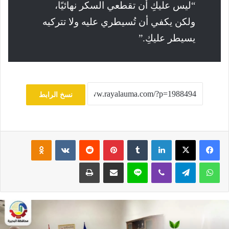
“ليس عليكِ أن تقطعي السكر نهائيًا،
ولكن يكفي أن تُسيطري عليه ولا تتركيه
يسيطر عليكِ.”
نسخ الرابط
فيسبوك
‫X
لينكدإن
‏Tumblr
بينتيريست
‏Reddit
‏VKontakte
Odnoklassniki
واتساب
تيلقرام
ڤايبر
لاين
مشاركة عبر البريد
طباعة